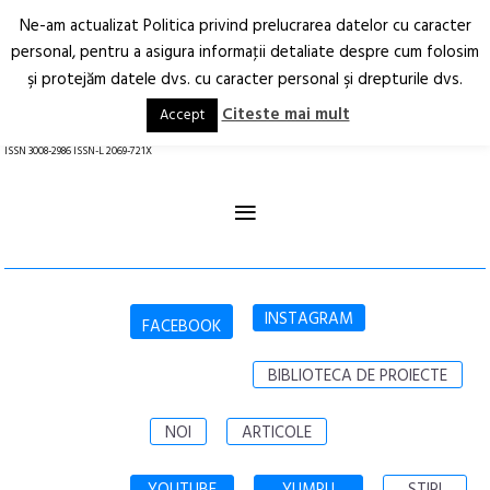
Ne-am actualizat Politica privind prelucrarea datelor cu caracter
Deschide
RO
EN
personal, pentru a asigura informaţii detaliate despre cum folosim
şi protejăm datele dvs. cu caracter personal şi drepturile dvs.
Arhitectură.
Oraș.
Societate.
Citeste mai mult
Accept
revistă online
ISSN 3008-2986 ISSN-L 2069-721X
≡
INSTAGRAM
FACEBOOK
BIBLIOTECA DE PROIECTE
NOI
ARTICOLE