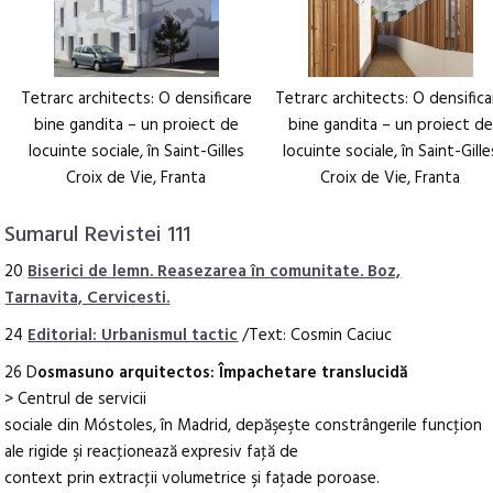
Tetrarc architects: O densificare
Tetrarc architects: O densifica
bine gandita – un proiect de
bine gandita – un proiect de
locuinte sociale, în Saint-Gilles
locuinte sociale, în Saint-Gille
Croix de Vie, Franta
Croix de Vie, Franta
Sumarul Revistei 111
20
Biserici de lemn. Reasezarea în comunitate. Boz,
Tarnavita, Cervicesti.
24
Editorial: Urbanismul tactic
/Text: Cosmin Caciuc
26 D
osmasuno arquitectos: Împachetare translucidă
> Centrul de servicii
sociale din Móstoles, în Madrid, depăşeşte constrângerile funcţion
ale rigide şi reacţionează expresiv faţă de
context prin extracţii volumetrice şi faţade poroase.