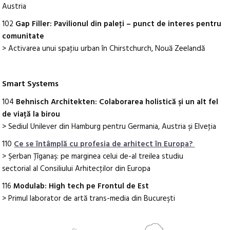
Austria
102
Gap Filler: Pavilionul din paleţi – punct de interes pentru
comunitate
> Activarea unui spaţiu urban în Chirstchurch, Nouă Zeelandă
Smart Systems
104
Behnisch Architekten: Colaborarea holistică şi un alt fel
de viaţă la birou
> Sediul Unilever din Hamburg pentru Germania, Austria şi Elveţia
110
Ce se întâmplă cu profesia de arhitect în Europa?
> Şerban Ţîganaş: pe marginea celui de-al treilea studiu
sectorial al Consiliului Arhitecţilor din Europa
116
Modulab: High tech pe Frontul de Est
> Primul laborator de artă trans-media din Bucureşti