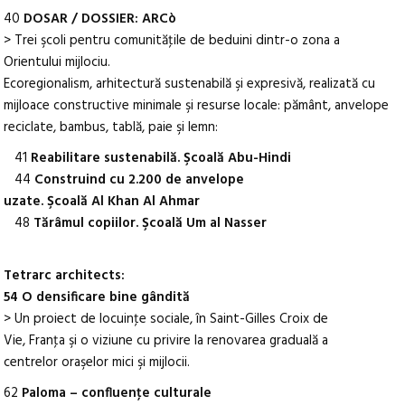
40
DOSAR / DOSSIER: ARCò
> Trei şcoli pentru comunităţile de beduini dintr-o zona a
Orientului mijlociu.
Ecoregionalism, arhitectură sustenabilă şi expresivă, realizată cu
mijloace constructive minimale şi resurse locale: pământ, anvelope
reciclate, bambus, tablă, paie şi lemn:
41
Reabilitare sustenabilă. Şcoală Abu-Hindi
44
Construind cu 2.200 de anvelope
uzate. Şcoală Al Khan Al Ahmar
48
Tărâmul copiilor. Şcoală Um al Nasser
Tetrarc architects:
54 O densificare bine gândită
> Un proiect de locuinţe sociale, în Saint-Gilles Croix de
Vie, Franţa şi o viziune cu privire la renovarea graduală a
centrelor oraşelor mici şi mijlocii.
62
Paloma – confluenţe culturale