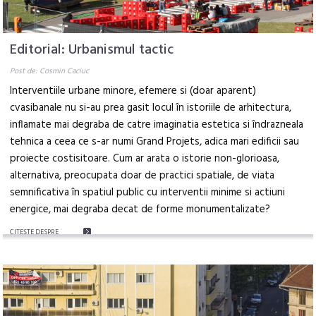
Editorial: Urbanismul tactic
Post de: Cosmin Caciuc
Interventiile urbane minore, efemere si (doar aparent)
cvasibanale nu si-au prea gasit locul în istoriile de arhitectura,
inflamate mai degraba de catre imaginatia estetica si îndrazneala
tehnica a ceea ce s-ar numi Grand Projets, adica mari edificii sau
proiecte costisitoare. Cum ar arata o istorie non-glorioasa,
alternativa, preocupata doar de practici spatiale, de viata
semnificativa în spatiul public cu interventii minime si actiuni
energice, mai degraba decat de forme monumentalizate?
CITEŞTE DESPRE