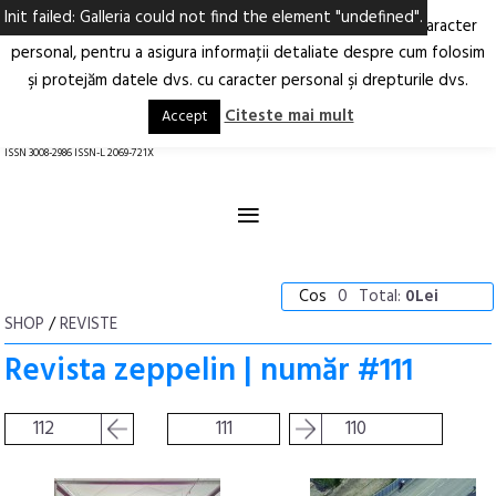
Init failed: Galleria could not find the element "undefined".
Ne-am actualizat Politica privind prelucrarea datelor cu caracter
Deschide
RO
EN
personal, pentru a asigura informaţii detaliate despre cum folosim
şi protejăm datele dvs. cu caracter personal şi drepturile dvs.
Arhitectură.
Oraș.
Societate.
Citeste mai mult
Accept
revistă online
ISSN 3008-2986 ISSN-L 2069-721X
≡
Cos
0
Total:
0Lei
SHOP
/
REVISTE
Revista zeppelin | număr #111
112
111
110