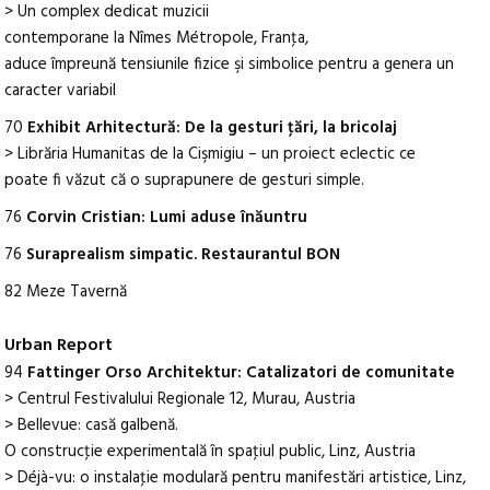
> Un complex dedicat muzicii
contemporane la Nîmes Métropole, Franţa,
aduce împreună tensiunile fizice şi simbolice pentru a genera un
caracter variabil
70
Exhibit Arhitectură: De la gesturi ţări, la bricolaj
> Librăria Humanitas de la Cişmigiu – un proiect eclectic ce
poate fi văzut că o suprapunere de gesturi simple.
76
Corvin Cristian: Lumi aduse înăuntru
76
Suraprealism simpatic. Restaurantul BON
82 Meze Tavernă
Urban Report
94
Fattinger Orso Architektur: Catalizatori de comunitate
> Centrul Festivalului Regionale 12, Murau, Austria
> Bellevue: casă galbenă.
O construcţie experimentală în spaţiul public, Linz, Austria
> Déjà-vu: o instalaţie modulară pentru manifestări artistice, Linz,