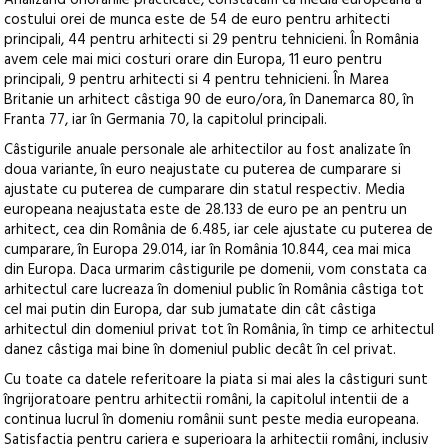
Analizând onorariile practicate, constatam ca media europeana a
costului orei de munca este de 54 de euro pentru arhitecti
principali, 44 pentru arhitecti si 29 pentru tehnicieni. În România
avem cele mai mici costuri orare din Europa, 11 euro pentru
principali, 9 pentru arhitecti si 4 pentru tehnicieni. În Marea
Britanie un arhitect câstiga 90 de euro/ora, în Danemarca 80, în
Franta 77, iar în Germania 70, la capitolul principali.
Câstigurile anuale personale ale arhitectilor au fost analizate în
doua variante, în euro neajustate cu puterea de cumparare si
ajustate cu puterea de cumparare din statul respectiv. Media
europeana neajustata este de 28.133 de euro pe an pentru un
arhitect, cea din România de 6.485, iar cele ajustate cu puterea de
cumparare, în Europa 29.014, iar în România 10.844, cea mai mica
din Europa. Daca urmarim câstigurile pe domenii, vom constata ca
arhitectul care lucreaza în domeniul public în România câstiga tot
cel mai putin din Europa, dar sub jumatate din cât câstiga
arhitectul din domeniul privat tot în România, în timp ce arhitectul
danez câstiga mai bine în domeniul public decât în cel privat.
Cu toate ca datele referitoare la piata si mai ales la câstiguri sunt
îngrijoratoare pentru arhitectii români, la capitolul intentii de a
continua lucrul în domeniu românii sunt peste media europeana.
Satisfactia pentru cariera e superioara la arhitectii români, inclusiv