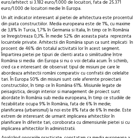
euro/arhitect si 3.182 euro/1.000 de locuitori, fata de 25.371
euro/1.000 de locuitori medie în Europa.
Un alt indicator interesant al pietei de arhitectura este procentul
din piata constructiilor. Media europeana este de 1%, cu maxime
de 3,8% în Turcia, 1,7% în Germania si Italia, în timp ce în România
se înregistreaza 0,3%. În medie 52% din aceasta piata reprezinta
locuintele private. Arhitectii din România spun ca sunt implicati în
procent de 46% din totalul activitatii lor în acest segment.
Împartirea pietei pe tipuri de clienti arata o similitudine între
România si media din Europa si nu o voi detalia acum. În schimb,
cred ca e interesant de observat tipul de misiuni pe care le
abordeaza arhitectii români comparativ cu confratii din celelalte
tari. În Europa 50% din misiuni sunt cele aferente proiectarii
constructiilor, în timp ce în România 61%. Misiunile legate de
peisagistica, design interior si management de proiect sunt
abordate în România sub media europeana, în timp ce studiile de
fezabilitate ocupa 9% în România, fata de 6% în medie;
planificarea (urbanismul) la noi este 8% fata de 6% în medie. Este
extrem de interesant de urmarit implicarea arhitectilor în
planificare în diferite tari, coroborata cu dimensiunile pietei si cu
implicarea arhitectilor în administratii.