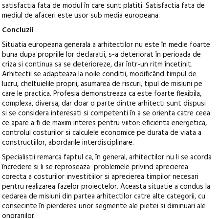
satisfactia fata de modul în care sunt platiti. Satisfactia fata de
mediul de afaceri este usor sub media europeana.
Concluzii
Situatia europeana generala a arhitectilor nu este în medie foarte
buna dupa propriile lor declaratii, s-a deteriorat în perioada de
criza si continua sa se deterioreze, dar într-un ritm încetinit.
Arhitectii se adapteaza la noile conditii, modificând timpul de
lucru, cheltuielile proprii, asumarea de riscuri, tipul de misiuni pe
care le practica. Profesia demonstreaza ca este foarte flexibila,
complexa, diversa, dar doar o parte dintre arhitecti sunt dispusi
si se considera interesati si competenti în a se orienta catre ceea
ce apare a fi de maxim interes pentru viitor: eficienta energetica,
controlul costurilor si calculele economice pe durata de viata a
constructiilor, abordarile interdisciplinare.
Specialistii remarca faptul ca, în general, arhitectilor nu li se acorda
încredere si li se reproseaza problemele privind aprecierea
corecta a costurilor investitiilor si aprecierea timpilor necesari
pentru realizarea fazelor proiectelor. Aceasta situatie a condus la
cedarea de misiuni din partea arhitectilor catre alte categorii, cu
consecinte în pierderea unor segmente ale pietei si diminuari ale
onorariilor.