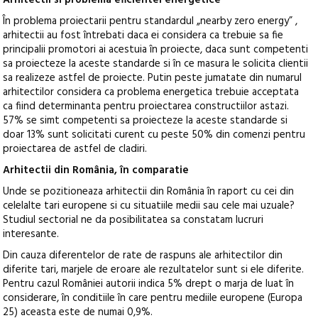
Arhitectii si problema eficientei energetice
În problema proiectarii pentru standardul „nearby zero energy” ,
arhitectii au fost întrebati daca ei considera ca trebuie sa fie
principalii promotori ai acestuia în proiecte, daca sunt competenti
sa proiecteze la aceste standarde si în ce masura le solicita clientii
sa realizeze astfel de proiecte. Putin peste jumatate din numarul
arhitectilor considera ca problema energetica trebuie acceptata
ca fiind determinanta pentru proiectarea constructiilor astazi.
57% se simt competenti sa proiecteze la aceste standarde si
doar 13% sunt solicitati curent cu peste 50% din comenzi pentru
proiectarea de astfel de cladiri.
Arhitectii din România,
în comparatie
Unde se pozitioneaza arhitectii din România în raport cu cei din
celelalte tari europene si cu situatiile medii sau cele mai uzuale?
Studiul sectorial ne da posibilitatea sa constatam lucruri
interesante.
Din cauza diferentelor de rate de raspuns ale arhitectilor din
diferite tari, marjele de eroare ale rezultatelor sunt si ele diferite.
Pentru cazul României autorii indica 5% drept o marja de luat în
considerare, în conditiile în care pentru mediile europene (Europa
25) aceasta este de numai 0,9%.