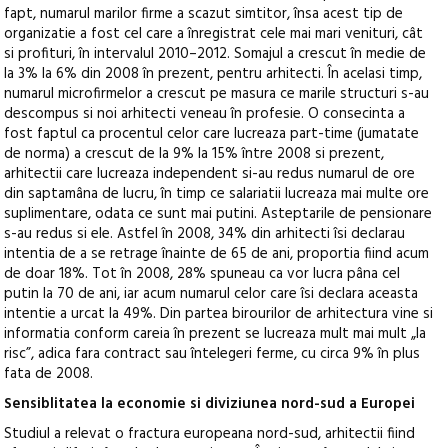
fapt, numarul marilor firme a scazut simtitor, însa acest tip de
organizatie a fost cel care a înregistrat cele mai mari venituri, cât
si profituri, în intervalul 2010–2012. Somajul a crescut în medie de
la 3% la 6% din 2008 în prezent, pentru arhitecti. În acelasi timp,
numarul microfirmelor a crescut pe masura ce marile structuri s-au
descompus si noi arhitecti veneau în profesie. O consecinta a
fost faptul ca procentul celor care lucreaza part-time (jumatate
de norma) a crescut de la 9% la 15% între 2008 si prezent,
arhitectii care lucreaza independent si-au redus numarul de ore
din saptamâna de lucru, în timp ce salariatii lucreaza mai multe ore
suplimentare, odata ce sunt mai putini. Asteptarile de pensionare
s-au redus si ele. Astfel în 2008, 34% din arhitecti îsi declarau
intentia de a se retrage înainte de 65 de ani, proportia fiind acum
de doar 18%. Tot în 2008, 28% spuneau ca vor lucra pâna cel
putin la 70 de ani, iar acum numarul celor care îsi declara aceasta
intentie a urcat la 49%. Din partea birourilor de arhitectura vine si
informatia conform careia în prezent se lucreaza mult mai mult „la
risc”, adica fara contract sau întelegeri ferme, cu circa 9% în plus
fata de 2008.
Sensiblitatea la economie si diviziunea nord-sud a Europei
Studiul a relevat o fractura europeana nord-sud, arhitectii fiind