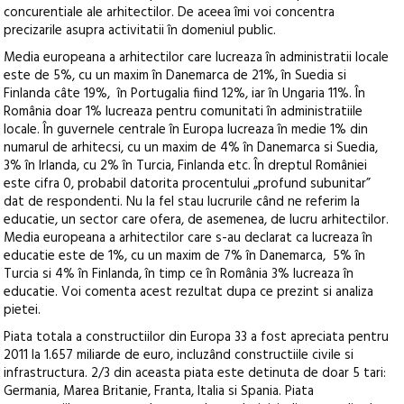
concurentiale ale arhitectilor. De aceea îmi voi concentra
precizarile asupra activitatii în domeniul public.
Media europeana a arhitectilor care lucreaza în administratii locale
este de 5%, cu un maxim în Danemarca de 21%, în Suedia si
Finlanda câte 19%, în Portugalia fiind 12%, iar în Ungaria 11%. În
România doar 1% lucreaza pentru comunitati în administratiile
locale. În guvernele centrale în Europa lucreaza în medie 1% din
numarul de arhitecsi, cu un maxim de 4% în Danemarca si Suedia,
3% în Irlanda, cu 2% în Turcia, Finlanda etc. În dreptul României
este cifra 0, probabil datorita procentului „profund subunitar”
dat de respondenti. Nu la fel stau lucrurile când ne referim la
educatie, un sector care ofera, de asemenea, de lucru arhitectilor.
Media europeana a arhitectilor care s-au declarat ca lucreaza în
educatie este de 1%, cu un maxim de 7% în Danemarca, 5% în
Turcia si 4% în Finlanda, în timp ce în România 3% lucreaza în
educatie. Voi comenta acest rezultat dupa ce prezint si analiza
pietei.
Piata totala a constructiilor din Europa 33 a fost apreciata pentru
2011 la 1.657 miliarde de euro, incluzând constructiile civile si
infrastructura. 2/3 din aceasta piata este detinuta de doar 5 tari:
Germania, Marea Britanie, Franta, Italia si Spania. Piata