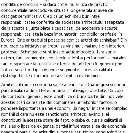
conditii de concurs – si daca tot ei nu ar uza de practici
concurentiale neortodoxe, situatia lor generala ar avea de
câstigat semnificativ. Cred ca un echilibru bun între
responsabilitatea conferita de societate arhitectului asteptata
de la acesta si justa plata a capacitatii de acoperire a acestei
responsabilitasi sta la baza îmbunatatirii conditiilor profesiei în
Europa. Cine ar trebui si poate sa comita astfel de schimbari? Din
nou cred ca initiativa ar trebui sa vina mult mai mult din interiorul
profesiei. Schimbarile sunt însa practic imposibile fara sprijin
extern, fara argumente imbatabile si lobby performant si mai ales
fara o raportare la o calitate oferita de arhitecti în general prin
tot ceea ce fac. Lipsa în unele segmente a acestei calitati
distruge toate eforturile de a schimba ceva în bine.
Arhitectul român continua sa se afle într-o situatie grea si uneori
paradoxala, ca de altfel economia si întreaga societate. Dincolo
de contextul general, este posibil ca o buna parte din motivele
acestei stari sa rezulte din combinarea urmatorilor factori: o
pondere importanta a unei economii „la negru” în care se complac
românii si care nu este sanctionata, arhitectii având si ei
contributii la aceasta stare de fapt; o slaba cultura a calitatii si
mai ales o lipsa de exigenta, partial influentata si ea de economia
neagra si partial de atitudini si mentalitati tipice, conducând la a