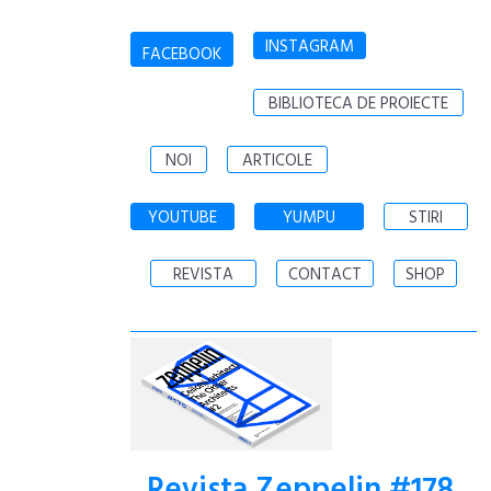
INSTAGRAM
FACEBOOK
BIBLIOTECA DE PROIECTE
NOI
ARTICOLE
YOUTUBE
YUMPU
STIRI
REVISTA
CONTACT
SHOP
Revista Zeppelin #178