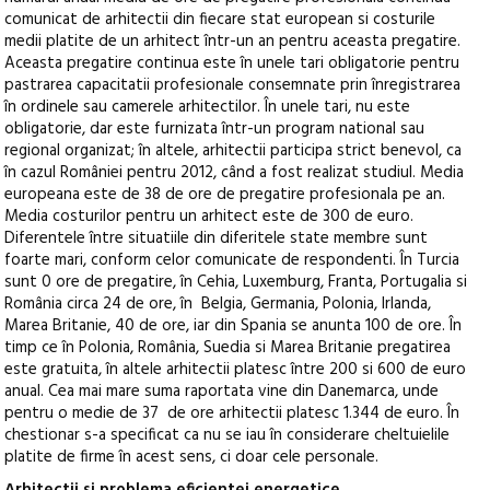
comunicat de arhitectii din fiecare stat european si costurile
medii platite de un arhitect într-un an pentru aceasta pregatire.
Aceasta pregatire continua este în unele tari obligatorie pentru
pastrarea capacitatii profesionale consemnate prin înregistrarea
în ordinele sau camerele arhitectilor. În unele tari, nu este
obligatorie, dar este furnizata într-un program national sau
regional organizat; în altele, arhitectii participa strict benevol, ca
în cazul României pentru 2012, când a fost realizat studiul. Media
europeana este de 38 de ore de pregatire profesionala pe an.
Media costurilor pentru un arhitect este de 300 de euro.
Diferentele între situatiile din diferitele state membre sunt
foarte mari, conform celor comunicate de respondenti. În Turcia
sunt 0 ore de pregatire, în Cehia, Luxemburg, Franta, Portugalia si
România circa 24 de ore, în Belgia, Germania, Polonia, Irlanda,
Marea Britanie, 40 de ore, iar din Spania se anunta 100 de ore. În
timp ce în Polonia, România, Suedia si Marea Britanie pregatirea
este gratuita, în altele arhitectii platesc între 200 si 600 de euro
anual. Cea mai mare suma raportata vine din Danemarca, unde
pentru o medie de 37 de ore arhitectii platesc 1.344 de euro. În
chestionar s-a specificat ca nu se iau în considerare cheltuielile
platite de firme în acest sens, ci doar cele personale.