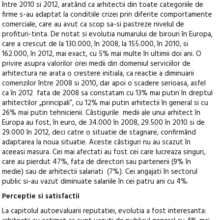
între 2010 si 2012, aratând ca arhitectii din toate categoriile de
firme s-au adaptat la conditiile crizei prin diferite comportamente
comerciale, care au avut ca scop sa-si pastreze nivelul de
profituri-tinta. De notat si evolutia numarului de birouri în Europa,
care a crescut de la 130.000, în 2008, la 155.000, în 2010, si
162.000, în 2012, mai exact, cu 5% mai multe în ultimii doi ani. O
privire asupra valorilor orei medii din domeniul serviciilor de
arhitectura ne arata o crestere initiala, ca reactie a diminuarii
comenzilor între 2008 si 2010, dar apoi o scadere serioasa, asfel
ca în 2012 fata de 2008 sa constatam cu 13% mai putin în dreptul
arhitectilor „principali”, cu 12% mai putin arhitectii în general si cu
26% mai putin tehnicienii. Câstigurile medii ale unui arhitect în
Europa au fost, în euro, de 34.000 în 2008, 29.500 în 2010 si de
29.000 în 2012, deci catre o situatie de stagnare, confirmând
adaptarea la noua situatie. Aceste câstiguri nu au scazut în
aceeasi masura. Cei mai afectati au fost cei care lucreaza singuri,
care au pierdut 47%, fata de directori sau partenerii (9% în
medie) sau de arhitectii salariati (7%). Cei angajati în sectorul
public si-au vazut diminuate salariile în cei patru ani cu 4%.
Perceptie si satisfactii
La capitolul autoevaluarii reputatiei, evolutia a fost interesanta: