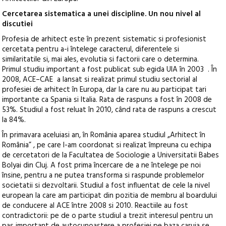
Cercetarea sistematica a unei discipline. Un nou nivel al
discutiei
Profesia de arhitect este în prezent sistematic si profesionist
cercetata pentru a-i întelege caracterul, diferentele si
similaritatile si, mai ales, evolutia si factorii care o determina.
Primul studiu important a fost publicat sub egida UIA în 2003 . În
2008, ACE–CAE a lansat si realizat primul studiu sectorial al
profesiei de arhitect în Europa, dar la care nu au participat tari
importante ca Spania si Italia. Rata de raspuns a fost în 2008 de
53%. Studiul a fost reluat în 2010, când rata de raspuns a crescut
la 84%.
În primavara aceluiasi an, în România aparea studiul „Arhitect în
România” , pe care l-am coordonat si realizat împreuna cu echipa
de cercetatori de la Facultatea de Sociologie a Universitatii Babes
Bolyai din Cluj. A fost prima încercare de a ne întelege pe noi
însine, pentru a ne putea transforma si raspunde problemelor
societatii si dezvoltarii. Studiul a fost influentat de cele la nivel
european la care am participat din pozitia de membru al boardului
de conducere al ACE între 2008 si 2010. Reactiile au fost
contradictorii: pe de o parte studiul a trezit interesul pentru un