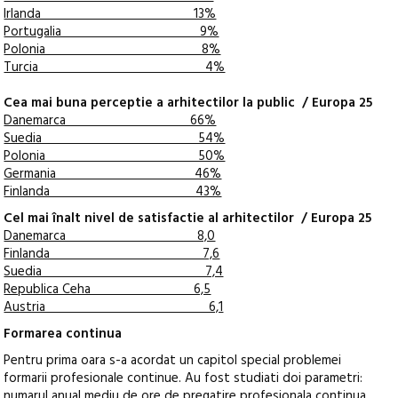
Irlanda 13%
Portugalia 9%
Polonia 8%
Turcia 4%
Cea mai buna perceptie a arhitectilor la public / Europa 25
Danemarca 66%
Suedia 54%
Polonia 50%
Germania 46%
Finlanda 43%
Cel mai înalt nivel de satisfactie al arhitectilor / Europa 25
Danemarca 8,0
Finlanda 7,6
Suedia 7,4
Republica Ceha 6,5
Austria 6,1
Formarea continua
Pentru prima oara s-a acordat un capitol special problemei
formarii profesionale continue. Au fost studiati doi parametri:
numarul anual mediu de ore de pregatire profesionala continua