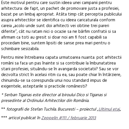
Este motivul pentru care sustin ideea unei campanii pentru
arhitectura: de fapt, un pachet de promovare justa a profesiei,
bazat pe un limbaj apropriat. Atâta timp cât perceptia publicului
asupra arhitectilor se identifica cu ideea caricaturala conform
careia „acolo unde sunt doi arhitecti vei obtine trei pareri
diferite”, cât nu ratam nici o ocazie sa ne bârfim confratii si sa
afirmam ca toti au gresit si doar noi am fi fost capabili sa
procedam bine, suntem lipsiti de sanse prea mari pentru o
schimbare sesizabila.
Pentru mine întrebarea capata urmatoarea nuanta: pot arhitectii
români sa faca un pas înainte si sa contribuie la îmbunatatirea
starii profesiei, situându-se în avangarda societatii? Sau se vor
dezvolta strict în acelasi ritm cu ea, sau poate chiar în întârziere,
chinuindu-se sa corespunda unui nou standard impus de
exigentele, asteptarile si practicile românesti?
* Serban Tiganas este director al biroului Dico si Tiganas si
presedinte al Ordinului Arhitectilor din România.
**
fotografii de Stefan Tuchila. Bucuresti – proiectul „
Ultimul etaj
„
***
articol publicat în
Zeppelin #111 / februarie 2013