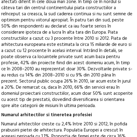
afectati diferit în cele doua mari zone. În timp ce în nordul si
câteva tari din centrul continentului piata constructiilor a
reînceput sa creasca, la sud caderea continua si nu sunt semne de
optimism pentru viitorul apropiat. În patru tari din sud, peste
50% din respondenti au declarat ca iau foarte serios în
considerare ipoteza de a lucra în alta tara din Europa. Piata
constructiilor a cazut cu 3 procente între 2010 si 2012. Piata de
arhitectura europeana este estimata la circa 15 miliarde de euro si
a cazut cu 12 procente în acelasi interval. Intrând în detalii, se
poate observa ca locuintele private sunt acum baza pentru
profesie, 42% din proiecte fiind din acest domeniu acum, în timp
ce în 2008–2010 au reprezentat doar 30%. Dezvoltarile private s-
au redus cu 14% din 2008–2010 si cu 9% din 2010 pâna în
prezent. Sectorul public ocupa 26% în 2010, iar acum este în jurul
a 20%. De remarcat ca, daca în 2010, 66% din servicii erau în
domeniul proiectarii constructiilor, acum doar 50% sunt acoperite
cu acest tip de prestatii, dovedind diversificarea si orientarea
spre alte categorii de misiuni în ultima perioada.
Numarul arhitectilor si tineretea profesiei
Numarul arhitectilor creste cu 2,4% între 2010 si 2012, în pofida
prabusirii pietei de arhitectura. Populatia Europei a crescut în
aceeasi perioada cu 1,1%. Proportia de femei este de circa 36%,