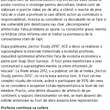
pas important de autocunoastere a profesiei pe baza caruia se
poate construi o strategie pentru dezvoltare, tinând cont de
slabiciuni si puncte slabe; pe de alta, a stârnit o reactie de jena
fata de o stare a profesiei la care diferiti actori au contributii si
responsabilitati. Acestia au considerat ca dezvaluirile ne-ar face si
mai vulnerabili prin demitizarea sau chiar „deconspirarea”
arhitectului. Falsa problema as spune, cu consecinte grave, menite
sa întârzie orice reforma care ar trebui sa porneasca de la
cunoasterea starii de fapt.
Dupa publicarea „Sector Study 2010”, ACE a decis sa realizeze o
supraveghere la intervale trimestriale a evolutiei profesiei,
masurând optimismul arhitectilor fata de evolutia economica a
pietei prin Snap Shot Surveys . A fost prima manifestare a unei
continuitati a supravegherii menite sa ofere informatii „în
miscare”. La finele anului 2012, s-a publicat cel de-al treilea „Sector
Study, pentru 2012”, ce sta la baza acestui text. A fost cel mai
complet studiu din istorie, având o participare de 95% din ceea
ce se considera o acoperire totala reprezentativa la nivel de tari
membre. Practic, unul dintre douazeci de arhitecti de pe
continent a raspuns chestionarelor on-line, iar marii absenti din
editiile anterioare au fost de data aceasta bine reprezentati.
Profesia continua sa sufere