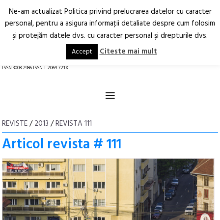
Ne-am actualizat Politica privind prelucrarea datelor cu caracter
Deschide
RO
EN
personal, pentru a asigura informaţii detaliate despre cum folosim
şi protejăm datele dvs. cu caracter personal şi drepturile dvs.
Arhitectură.
Oraș.
Societate.
Citeste mai mult
Accept
revistă online
ISSN 3008-2986 ISSN-L 2069-721X
≡
REVISTE
/
2013
/
REVISTA 111
Articol revista # 111