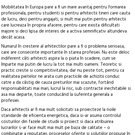
Mobilitatea în Europa pare a fi un mare avantaj pentru formarea
profesionala, pentru studenti si pentru arhitectii tineri care cauta
de lucru, deci pentru angajati, si mult mai putin pentru arhitectii
care lucreaza în propria afacere, pentru care exista dificultati
majore si deci lipsa de interes de a activa semnificativ altundeva
decât acasa.
Numarul în crestere al arhitectilor pare a fi o problema serioasa,
care are consecinte importante în starea profesiei. Nu este deloc
indiferent câti arhitecti aspira la o piata în scadere, cum se
împarte mai putin de lucru la tot mai multi oameni. Teoretic si
practic creste si competitivitatea, dar nu peste tot, pentru ca
realitatea pietelor ne arata cum practicile de achizitii conduc
catre a da câstig de cauza preturilor mai scazute, fortând
responsabilitati mai mari, lucrul la risc, sub contracte inechitabile si
asa mai departe, toate conducând la suferinta generala a
profesiei.
Daca arhitectii ar fi mai mult solicitati sa proiecteze la noile
standarde de eficienta energetica, daca si-ar asuma controlul
costurilor din fazele de studii si proiect si daca atribuirea
lucrarilor s-ar face mult mai mult pe baza de calitate – o
combinatie a reputatiei, proceselor oferite si solutiilor propuse în