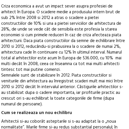
Criza economica a avut un impact sever asupra profesiei de
arhitect în Europa. O scadere medie a produsului intern brut de
sub 2% între 2008 si 2012 a atras o scadere a pietei
constructiilor de 10% si una a pietei serviciilor de arhitectura de
28%, de unde se vede cât de sensibila este profesia la starea
economiei si cum primele reduceri în caz de criza afecteaza piata
arhitecturii. Daca piata constructiilor da semne de echilibrare între
2010 si 2012, reducându-si prabusirea la o scadere de numai 2%,
arhitectura cade în continuare cu 12% în ultimul interval. Numarul
total al arhitectilor este acum în Europa de 536.000, cu 10% mai
multi decât în 2008, ceea ce înseamna ca tot mai multi arhitecti
tintesc tot mai putine comenzi.
Semnalele sunt de stabilizare în 2012. Piata constructiilor si
veniturile din arhitectura au înregistrat scaderi mult mai mici între
2010 si 2012 decât în intervalul anterior. Câstigurile arhitectilor s-
au stabilizat dupa o cadere importanta, iar profiturile practic au
crescut ori s-au echilibrat la toate categoriile de firme (dupa
numarul de persoane).
Cum se realizeaza un nou echilibru
Arhitectii si-au coborât asteptarile si s-au adaptat la o „noua
normalitate”. Marile firme si-au redus substantial personalul; în