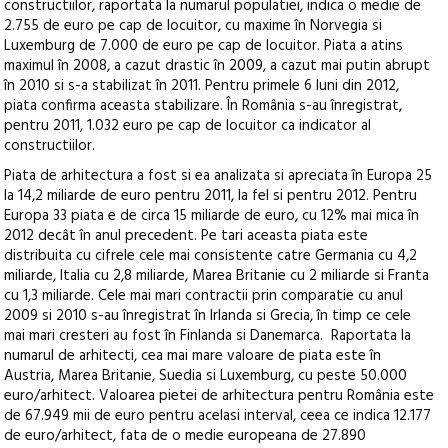
constructiilor, raportata la numarul populatiei, indica o medie de
2.755 de euro pe cap de locuitor, cu maxime în Norvegia si
Luxemburg de 7.000 de euro pe cap de locuitor. Piata a atins
maximul în 2008, a cazut drastic în 2009, a cazut mai putin abrupt
în 2010 si s-a stabilizat în 2011. Pentru primele 6 luni din 2012,
piata confirma aceasta stabilizare. În România s-au înregistrat,
pentru 2011, 1.032 euro pe cap de locuitor ca indicator al
constructiilor.
Piata de arhitectura a fost si ea analizata si apreciata în Europa 25
la 14,2 miliarde de euro pentru 2011, la fel si pentru 2012. Pentru
Europa 33 piata e de circa 15 miliarde de euro, cu 12% mai mica în
2012 decât în anul precedent. Pe tari aceasta piata este
distribuita cu cifrele cele mai consistente catre Germania cu 4,2
miliarde, Italia cu 2,8 miliarde, Marea Britanie cu 2 miliarde si Franta
cu 1,3 miliarde. Cele mai mari contractii prin comparatie cu anul
2009 si 2010 s-au înregistrat în Irlanda si Grecia, în timp ce cele
mai mari cresteri au fost în Finlanda si Danemarca. Raportata la
numarul de arhitecti, cea mai mare valoare de piata este în
Austria, Marea Britanie, Suedia si Luxemburg, cu peste 50.000
euro/arhitect. Valoarea pietei de arhitectura pentru România este
de 67.949 mii de euro pentru acelasi interval, ceea ce indica 12.177
de euro/arhitect, fata de o medie europeana de 27.890