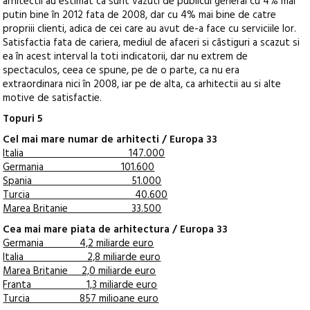
arhitectii au estimat ca sunt vazuti de publicul general cu 4% mai
putin bine în 2012 fata de 2008, dar cu 4% mai bine de catre
propriii clienti, adica de cei care au avut de-a face cu serviciile lor.
Satisfactia fata de cariera, mediul de afaceri si câstiguri a scazut si
ea în acest interval la toti indicatorii, dar nu extrem de
spectaculos, ceea ce spune, pe de o parte, ca nu era
extraordinara nici în 2008, iar pe de alta, ca arhitectii au si alte
motive de satisfactie.
Topuri 5
Cel mai mare numar de arhitecti / Europa 33
Italia 147.000
Germania 101.600
Spania 51.000
Turcia 40.600
Marea Britanie 33.500
Cea mai mare piata de arhitectura / Europa 33
Germania 4,2 miliarde euro
Italia 2,8 miliarde euro
Marea Britanie 2,0 miliarde euro
Franta 1,3 miliarde euro
Turcia 857 milioane euro