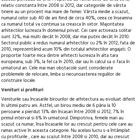
relativ constanta între 2008 si 2012, dar categoriile de vârsta
tinere au un procent mai mare de femei. Vârsta medie a scazut,
numarul celor sub 40 de ani fiind de circa 40%, ceea ce înseamna
ca numarul total va continua sa creasca în viitor. Majoritatea
arhitectilor lucreaza în domeniul privat. Cei care activeaza solitar
sunt 32%, mai multi decât în 2008, dar mai putini decât în 2010.
Sectorul public a redus numarul arhitectilor cu 2% în 2012, fata de
2010, reprezentând acum 10% din totalul arhitectilor angajati. O
proportie foarte mica dintre arhitecti lucreaza în alta tara
europeana, sub 3%, la fel ca în 2010, dar iau în calcul sa o faca în
urmatorul an. Cele mai mari obstacole sunt considerate
problemele de relocare, limba si necunoasterea regulilor de
construire locale.
Venituri si profituri
Veniturile sau încasarile birourilor de arhitectura au evoluat diferit
în ultimii patru ani. Astfel, un birou mediu de 6 pâna la 10
persoane a pierdut 13% din încasari între 2008 si 2012, 7% în
primul interval si 6% în urmatorul. Dimpotriva, firmele mari au
scazut ca numar, însa încasarile lor au crescut pentru cele care au
ramas active în aceasta categorie. Nu acelasi lucru s-a întâmplat
cu profiturile , care au scazut între 2008 si 2010, dar au crescut