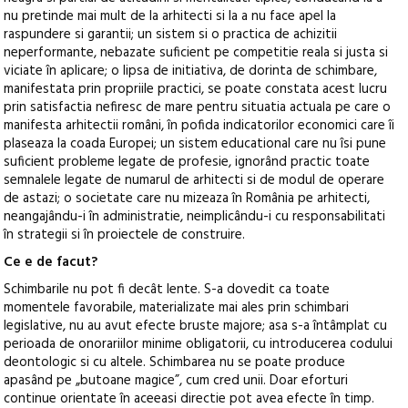
nu pretinde mai mult de la arhitecti si la a nu face apel la
raspundere si garantii; un sistem si o practica de achizitii
neperformante, nebazate suficient pe competitie reala si justa si
viciate în aplicare; o lipsa de initiativa, de dorinta de schimbare,
manifestata prin propriile practici, se poate constata acest lucru
prin satisfactia nefiresc de mare pentru situatia actuala pe care o
manifesta arhitectii români, în pofida indicatorilor economici care îi
plaseaza la coada Europei; un sistem educational care nu îsi pune
suficient probleme legate de profesie, ignorând practic toate
semnalele legate de numarul de arhitecti si de modul de operare
de astazi; o societate care nu mizeaza în România pe arhitecti,
neangajându-i în administratie, neimplicându-i cu responsabilitati
în strategii si în proiectele de construire.
Ce e de facut?
Schimbarile nu pot fi decât lente. S-a dovedit ca toate
momentele favorabile, materializate mai ales prin schimbari
legislative, nu au avut efecte bruste majore; asa s-a întâmplat cu
perioada de onorariilor minime obligatorii, cu introducerea codului
deontologic si cu altele. Schimbarea nu se poate produce
apasând pe „butoane magice”, cum cred unii. Doar eforturi
continue orientate în aceeasi directie pot avea efecte în timp.