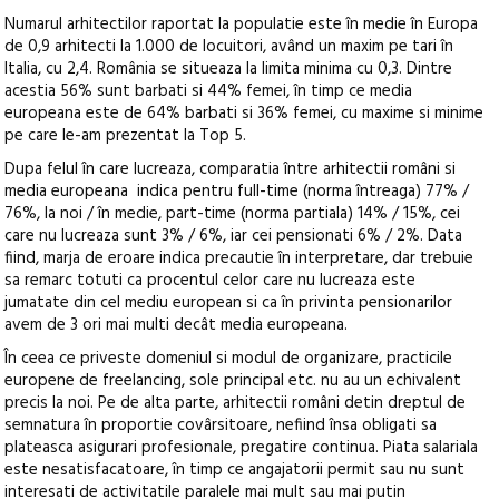
Numarul arhitectilor raportat la populatie este în medie în Europa
de 0,9 arhitecti la 1.000 de locuitori, având un maxim pe tari în
Italia, cu 2,4. România se situeaza la limita minima cu 0,3. Dintre
acestia 56% sunt barbati si 44% femei, în timp ce media
europeana este de 64% barbati si 36% femei, cu maxime si minime
pe care le-am prezentat la Top 5.
Dupa felul în care lucreaza, comparatia între arhitectii români si
media europeana indica pentru full-time (norma întreaga) 77% /
76%, la noi / în medie, part-time (norma partiala) 14% / 15%, cei
care nu lucreaza sunt 3% / 6%, iar cei pensionati 6% / 2%. Data
fiind, marja de eroare indica precautie în interpretare, dar trebuie
sa remarc totuti ca procentul celor care nu lucreaza este
jumatate din cel mediu european si ca în privinta pensionarilor
avem de 3 ori mai multi decât media europeana.
În ceea ce priveste domeniul si modul de organizare, practicile
europene de freelancing, sole principal etc. nu au un echivalent
precis la noi. Pe de alta parte, arhitectii români detin dreptul de
semnatura în proportie covârsitoare, nefiind însa obligati sa
plateasca asigurari profesionale, pregatire continua. Piata salariala
este nesatisfacatoare, în timp ce angajatorii permit sau nu sunt
interesati de activitatile paralele mai mult sau mai putin