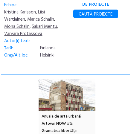
DE PROIECTE
Echipa:
Kristina Karlsson
,
Liisi
CAUTĂ PROIECTE
Wartiainen
,
Marica Schalin
,
Mona Schalin
,
Sakari Mentu
,
Varvara Protassova
Autor(i) text:
Țară:
Finlanda
Oraș/Alt loc:
Helsinki
nuala de artă urbană
Festivalul Cinemascop
În curând: 
Artown NOW #5:
revine la Eforie Sud cu a IX-a
de poezie și
ramatica libertății
ediție