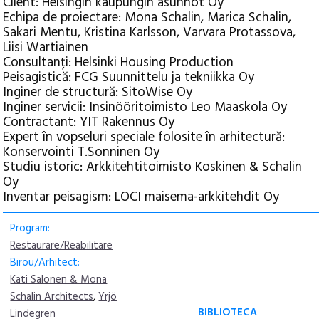
Client: Helsingin kaupungin asunnot Oy
Echipa de proiectare: Mona Schalin, Marica Schalin,
Sakari Mentu, Kristina Karlsson, Varvara Protassova,
Liisi Wartiainen
Consultanți: Helsinki Housing Production
Peisagistică: FCG Suunnittelu ja tekniikka Oy
Inginer de structură: SitoWise Oy
Inginer servicii: Insinööritoimisto Leo Maaskola Oy
Contractant: YIT Rakennus Oy
Expert în vopseluri speciale folosite în arhitectură:
Konservointi T.Sonninen Oy
Studiu istoric: Arkkitehtitoimisto Koskinen & Schalin
Oy
Inventar peisagism: LOCI maisema-arkkitehdit Oy
Program:
Restaurare/Reabilitare
Birou/Arhitect:
Kati Salonen & Mona
Schalin Architects
,
Yrjö
BIBLIOTECA
Lindegren