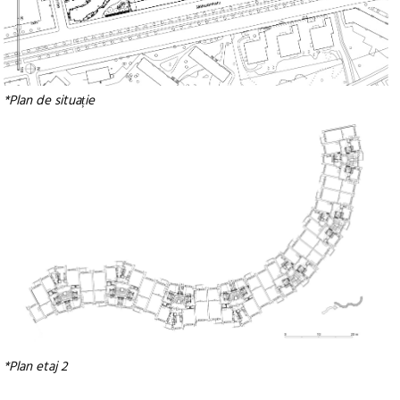
*Plan de situa
ie
ț
*Plan etaj 2