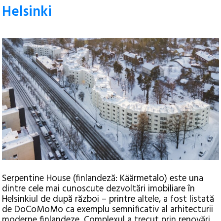
Helsinki
Serpentine House (finlandeză: Käärmetalo) este una
dintre cele mai cunoscute dezvoltări imobiliare în
Helsinkiul de după război – printre altele, a fost listată
de DoCoMoMo ca exemplu semnificativ al arhitecturii
moderne finlandeze.
Complexul a trecut prin renovări