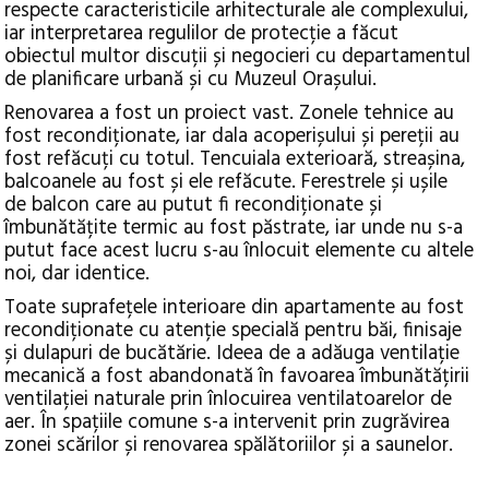
respecte caracteristicile arhitecturale ale complexului,
iar interpretarea regulilor de protecție a făcut
obiectul multor discuții și negocieri cu departamentul
de planificare urbană și cu Muzeul Orașului.
Renovarea a fost un proiect vast. Zonele tehnice au
fost recondiționate, iar dala acoperișului și pereții au
fost refăcuți cu totul. Tencuiala exterioară, streașina,
balcoanele au fost și ele refăcute. Ferestrele și ușile
de balcon care au putut fi recondiționate și
îmbunătățite termic au fost păstrate, iar unde nu s-a
putut face acest lucru s-au înlocuit elemente cu altele
noi, dar identice.
Toate suprafețele interioare din apartamente au fost
recondiționate cu atenție specială pentru băi, finisaje
și dulapuri de bucătărie. Ideea de a adăuga ventilație
mecanică a fost abandonată în favoarea îmbunătățirii
ventilației naturale prin înlocuirea ventilatoarelor de
aer. În spațiile comune s-a intervenit prin zugrăvirea
zonei scărilor și renovarea spălătoriilor și a saunelor.