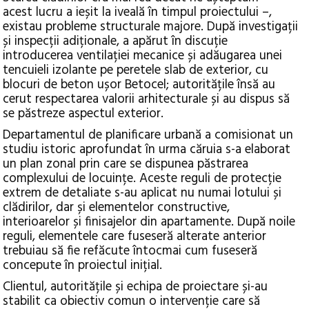
acest lucru a ieșit la iveală în timpul proiectului –,
existau probleme structurale majore. După investigații
și inspecții adiționale, a apărut în discuție
introducerea ventilației mecanice și adăugarea unei
tencuieli izolante pe peretele slab de exterior, cu
blocuri de beton ușor Betocel; autoritățile însă au
cerut respectarea valorii arhitecturale și au dispus să
se păstreze aspectul exterior.
Departamentul de planificare urbană a comisionat un
studiu istoric aprofundat în urma căruia s-a elaborat
un plan zonal prin care se dispunea păstrarea
complexului de locuințe. Aceste reguli de protecție
extrem de detaliate s-au aplicat nu numai lotului și
clădirilor, dar și elementelor constructive,
interioarelor și finisajelor din apartamente. După noile
reguli, elementele care fuseseră alterate anterior
trebuiau să fie refăcute întocmai cum fuseseră
concepute în proiectul inițial.
Clientul, autoritățile și echipa de proiectare și-au
stabilit ca obiectiv comun o intervenție care să