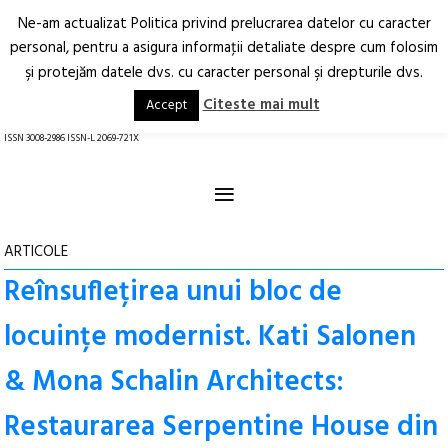
Ne-am actualizat Politica privind prelucrarea datelor cu caracter
Deschide
RO
EN
personal, pentru a asigura informaţii detaliate despre cum folosim
şi protejăm datele dvs. cu caracter personal şi drepturile dvs.
Arhitectură.
Oraș.
Societate.
Citeste mai mult
Accept
revistă online
ISSN 3008-2986 ISSN-L 2069-721X
≡
ARTICOLE
Reînsuflețirea unui bloc de
locuințe modernist. Kati Salonen
& Mona Schalin Architects:
Restaurarea Serpentine House din