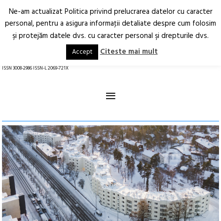
Ne-am actualizat Politica privind prelucrarea datelor cu caracter
Deschide
RO
EN
personal, pentru a asigura informaţii detaliate despre cum folosim
şi protejăm datele dvs. cu caracter personal şi drepturile dvs.
Arhitectură.
Oraș.
Societate.
Citeste mai mult
Accept
revistă online
ISSN 3008-2986 ISSN-L 2069-721X
≡