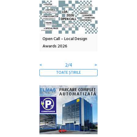
nd: POELANDA – parc
Open Call – Local Design
Anuala de artă urba
e și co-creație
Awards 2026
Artown NOW #5:
Gramatica libertății
<
2/4
>
TOATE ȘTIRILE