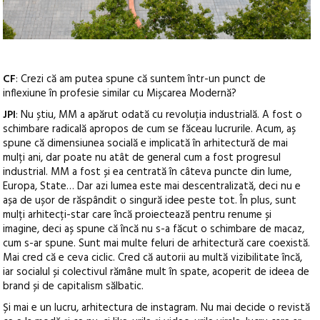
CF
: Crezi că am putea spune că suntem într-un punct de
inflexiune în profesie similar cu Mișcarea Modernă?
JPI
: Nu știu, MM a apărut odată cu revoluția industrială. A fost o
schimbare radicală apropos de cum se făceau lucrurile. Acum, aș
spune că dimensiunea socială e implicată în arhitectură de mai
mulți ani, dar poate nu atât de general cum a fost progresul
industrial. MM a fost și ea centrată în câteva puncte din lume,
Europa, State… Dar azi lumea este mai descentralizată, deci nu e
așa de ușor de răspândit o singură idee peste tot. În plus, sunt
mulți arhitecți-star care încă proiectează pentru renume și
imagine, deci aș spune că încă nu s-a făcut o schimbare de macaz,
cum s-ar spune. Sunt mai multe feluri de arhitectură care coexistă.
Mai cred că e ceva ciclic. Cred că autorii au multă vizibilitate încă,
iar socialul și colectivul rămâne mult în spate, acoperit de ideea de
brand și de capitalism sălbatic.
Și mai e un lucru, arhitectura de instagram. Nu mai decide o revistă