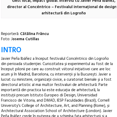
Gest local, impact global. Interviu cu Javier Peña Ibáñez,
director al Concéntrico – Festivalul internațional de design
arhitectură din Logroño
Reporteră:
Cătălina Frâncu
Foto: J
osema Cutillas
INTRO
Javier Peña Ibáñez a început festivalul Concéntrico din Logroño
din perioada studenției. Curiozitatea și experimentul au fost de la
început pilonii pe care au construit viitorul inițiativei care are loc
acum și în Madrid, Barcelona, cu intervenții și la București. Javier a
lucrat cu ministere, organizații civice, a curatoriat bienale și a fost
directorul artistic al mai multor festivaluri de arhitectură. Parte
importantă din practica lui este educația de arhitectură, la
instituții precum Istituto Europeo di Design, Universidad
Francisco de Vitoria, and DMAD, IESP Faculdades (Brazil), Cornell
University’s College of Architecture, Art, and Planning (Rome), și
Architectural Association School of Architecture (London). Javier
Peña Ibáñez crede în puterea de a schimba fața arhitecturii și a