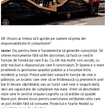
CF
: Atunci ar trebui să îi ajutăm pe oameni să preia din
responsabilitate în comunitate?
Javier
: Da, pentru mine e fundamental să generăm cunoștințe. Să
oferim instrumente fără să fim doctrinari, să facă ce cred în
funcție de fondul pe care îl au. Cu cât mai multe voci asculți, cu
atât mai bun e răspunsul pe care îl construiești. În Spania e o mare
problemă cu gestiunea spațiilor publice și a locuinței între
rezidenți și turiști. Prețul unei beri variază în funcție de cine o
plătește, un localnic care vine să se întâlnească cu prietenii în acel
bar în fiecare săptămână, sau un turist care vine o singură dată,
deci are capacitate de cumpărare mai mare. Vrem să deschidem
niște sere în centrul orașului Logroño ca să arătăm că spațiile
libere pot deveni locuri pentru exercitarea cetățeniei celor care
se pot întâlni fără să consume. Proiectul e foarte flexibil cu