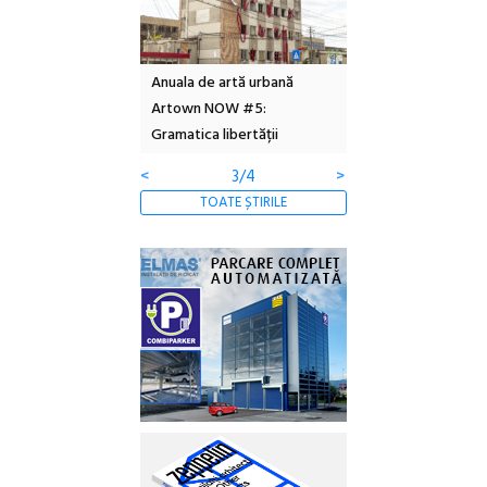
l – Local Design
Anuala de artă urbană
Festivalul Cinemas
 2026
Artown NOW #5:
revine la Eforie Sud 
Gramatica libertății
ediție
<
3/4
>
TOATE ȘTIRILE