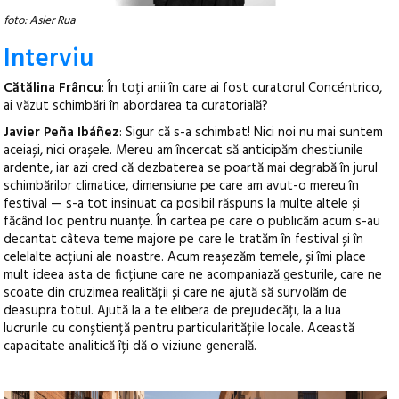
foto: Asier Rua
Interviu
Cătălina Frâncu
: În toți anii în care ai fost curatorul Concéntrico,
ai văzut schimbări în abordarea ta curatorială?
Javier Peña Ibáñez
: Sigur că s-a schimbat! Nici noi nu mai suntem
aceiași, nici orașele. Mereu am încercat să anticipăm chestiunile
ardente, iar azi cred că dezbaterea se poartă mai degrabă în jurul
schimbărilor climatice, dimensiune pe care am avut-o mereu în
festival — s-a tot insinuat ca posibil răspuns la multe altele și
făcând loc pentru nuanțe. În cartea pe care o publicăm acum s-au
decantat câteva teme majore pe care le tratăm în festival și în
celelalte acțiuni ale noastre. Acum reașezăm temele, și îmi place
mult ideea asta de ficțiune care ne acompaniază gesturile, care ne
scoate din cruzimea realității și care ne ajută să survolăm de
deasupra totul. Ajută la a te elibera de prejudecăți, la a lua
lucrurile cu conștiență pentru particularitățile locale. Această
capacitate analitică îți dă o viziune generală.