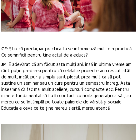
CF
: Știu că predai, iar practica ta se informează mult din practică.
Ce semnifică pentru tine actul de a educa?
JP
I: E adevărat că am făcut asta mulți ani, însă în ultima vreme am
rărit puțin predarea pentru că celelalte proiecte au crescut atât
de mult, încât pur și simplu sunt plecat prea mult ca să pot
susține un seminar sau un curs pentru un semestru întreg. Asta
înseamnă că fac mai mult ateliere, cursuri compacte etc. Pentru
mine e fundamental să fiu în contact cu noile generații ca să știu
mereu ce se întâmplă pe toate palierele de vârstă și sociale.
Educația e ceva ce te ține mereu alertă, mereu atentă.