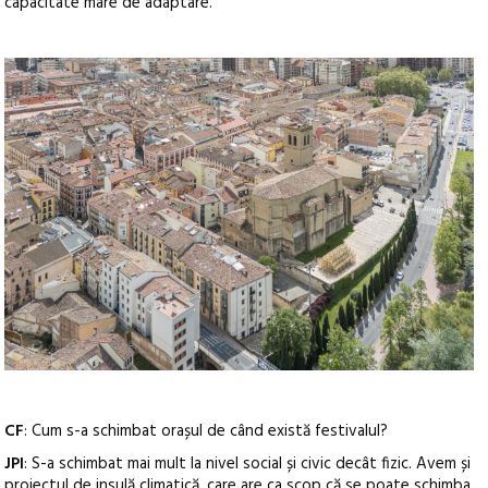
capacitate mare de adaptare.
CF
: Cum s-a schimbat orașul de când există festivalul?
JPI
: S-a schimbat mai mult la nivel social și civic decât fizic. Avem și
proiectul de insulă climatică, care are ca scop că se poate schimba