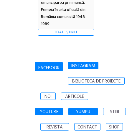
emanciparea prin muncă.
Femeia în arta oficială din
România comunistă 1948-
1989
TOATE ȘTIRILE
INSTAGRAM
FACEBOOK
BIBLIOTECA DE PROIECTE
NOI
ARTICOLE
YOUTUBE
YUMPU
STIRI
REVISTA
CONTACT
SHOP