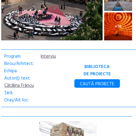
+16
Program:
Interviu
Birou/Arhitect:
BIBLIOTECA
Echipa:
DE PROIECTE
Autor(i) text:
CAUTĂ PROIECTE
Cătălina Frâncu
Țară:
Oraș/Alt loc: