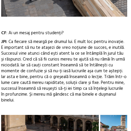
CF
: Ai un mesaj pentru studenți?
JPI
: Ca fiecare să meargă pe drumul lui. E mult loc pentru inovație.
E important să nu te atașezi de vreo noțiune de succes, e inutilă.
Succesul vine atunci când ești atent la ce se întâmplă în jurul tău
și răspunzi. Cred că să fii curios mereu te ajută să nu rămâi în urmă
niciodată. Iar să cauți constant înseamnă să te întâlnești cu
momente de confuzie și să nu-ți iasă lucrurile așa cum te aștepți.
Iar asta e bine, pentru că o greșeală înseamnă o lecție. Trăim într-o
lume care caută mereu rapiditate, soluții clare și fixe. Pentru mine,
succesul înseamnă să reușești să-ți iei timp ca să înțelegi lucrurile
în profunzime. Și mereu mă gândesc că mai binele e dușmanul
binelui.