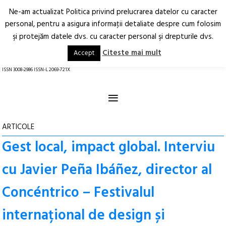
Ne-am actualizat Politica privind prelucrarea datelor cu caracter
Deschide
RO
EN
personal, pentru a asigura informaţii detaliate despre cum folosim
şi protejăm datele dvs. cu caracter personal şi drepturile dvs.
Arhitectură.
Oraș.
Societate.
Citeste mai mult
Accept
revistă online
ISSN 3008-2986 ISSN-L 2069-721X
≡
ARTICOLE
Gest local, impact global. Interviu
cu Javier Peña Ibáñez, director al
Concéntrico – Festivalul
internațional de design și