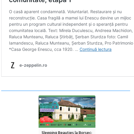
l Cinemascop
Sleeping Beauties la Borsec:
Festivalul Strada