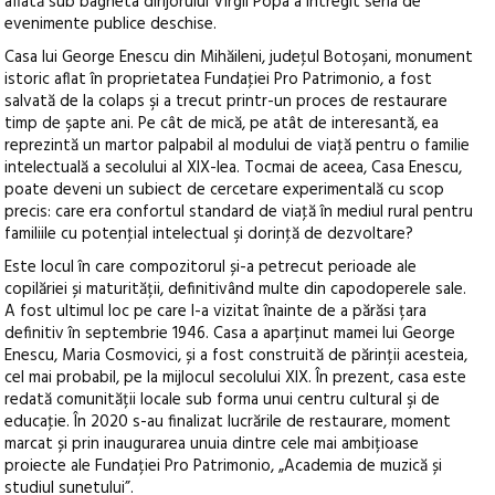
aflată sub bagheta dirijorului Virgil Popa a întregit seria de
evenimente publice deschise.
Casa lui George Enescu din Mihăileni, judeţul Botoșani, monument
istoric aflat în proprietatea Fundaţiei Pro Patrimonio, a fost
salvată de la colaps şi a trecut printr-un proces de restaurare
timp de şapte ani. Pe cât de mică, pe atât de interesantă, ea
reprezintă un martor palpabil al modului de viaţă pentru o familie
intelectuală a secolului al XIX-lea. Tocmai de aceea, Casa Enescu,
poate deveni un subiect de cercetare experimentală cu scop
precis: care era confortul standard de viaţă în mediul rural pentru
familiile cu potenţial intelectual şi dorinţă de dezvoltare?
Este locul în care compozitorul și-a petrecut perioade ale
copilăriei și maturității, definitivând multe din capodoperele sale.
A fost ultimul loc pe care l-a vizitat înainte de a părăsi țara
definitiv în septembrie 1946. Casa a aparținut mamei lui George
Enescu, Maria Cosmovici, și a fost construită de părinții acesteia,
cel mai probabil, pe la mijlocul secolului XIX. În prezent, casa este
redată comunității locale sub forma unui centru cultural şi de
educaţie. În 2020 s-au finalizat lucrările de restaurare, moment
marcat și prin inaugurarea unuia dintre cele mai ambițioase
proiecte ale Fundației Pro Patrimonio, „Academia de muzică și
studiul sunetului”.