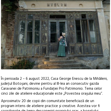
În perioada 2 – 6 august 2022, Casa George Enescu de la Mihăileni,
judeţul Botoşani, devine pentru al III-lea an consecutiv gazda
Caravanei de Patrimoniu a Fundației Pro Patrimonio. Tema celor
cinci zile de ateliere educaţionale este „Povestea oraşului meu”.
Aproximativ 20 de copii din comunitate beneficiază de un
program intens de ateliere practice și creative. Acestea vor fi
coordonate de tema descoperirii propriului oraș, a bogatului