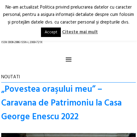
Ne-am actualizat Politica privind prelucrarea datelor cu caracter
Deschide
RO
EN
personal, pentru a asigura informaţii detaliate despre cum folosim
şi protejăm datele dvs. cu caracter personal şi drepturile dvs.
Arhitectură.
Oraș.
Societate.
Citeste mai mult
Accept
revistă online
ISSN 3008-2986 ISSN-L 2069-721X
≡
NOUTATI
„Povestea oraşului meu” –
Caravana de Patrimoniu la Casa
George Enescu 2022