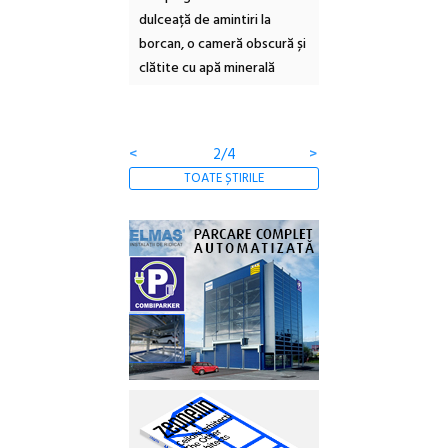
Eforie Sud cu a IX-a
dulceață de amintiri la
Armenească #10: con
borcan, o cameră obscură și
ateliere și întâlniri în
clătite cu apă minerală
Botanică
<
3/4
>
TOATE ȘTIRILE