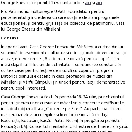
George Enescu, disponibil în varianta online
aici
şi
aici
.
Pro Patrimonio mulțumește UiPath Foundation pentru
parteneriatul şi încrederea cu care susţine de 3 ani programele
educaţionale, şi pentru grija faţă de obiectul de patrimoniu, Casa
lui George Enescu din Mihăileni.
Context
În special vara, Casa George Enescu din Mihăileni şi curtea din jur
se animă de evenimente culturale şi educaţionale, devenind spaţii
active, efervescente. „Academia de muzică pentru copii”– care
intră deja în al III-lea an de activitate – se reuneşte constant în
curtea casei pentru lecţiile de muzică cu copiii din program.
Datorită pianului existent în casă, profesorii de muzică din
Mihăileni şi Vârfu Câmpului ţin uneori pentru lecţii demonstrative
pentru copiii interesaţi.
Casa George Enescu a fost, în perioada 18-24 iulie, punct central
pentru ţinerea unor cursuri de măiestrie şi concerte desfăşurate
în cadrul ediţiei a II-a a „Concerte pe Siret”. Au participat tinerii
masteranzi, elevi ai colegiilor și liceelor de muzică din Iași,
București, Botoșani, Bacău, Piatra-Neamț în pregătirea pianistei
Raluca Ştirbăţ. Concertul membrilor Orchestrei de Tineret a Iașului,