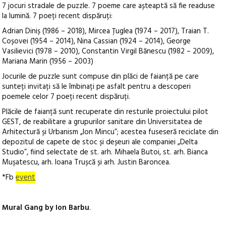
7 jocuri stradale de puzzle. 7 poeme care așteaptă să fie readuse
la lumină. 7 poeți recent dispăruți:
Adrian Diniș (1986 – 2018), Mircea Țuglea (1974 – 2017), Traian T.
Coșovei (1954 – 2014), Nina Cassian (1924 – 2014), George
Vasilievici (1978 – 2010), Constantin Virgil Bănescu (1982 – 2009),
Mariana Marin (1956 – 2003)
Jocurile de puzzle sunt compuse din plăci de faianță pe care
sunteți invitați să le îmbinați pe asfalt pentru a descoperi
poemele celor 7 poeți recent dispăruți.
Plăcile de faianță sunt recuperate din resturile proiectului pilot
GEST, de reabilitare a grupurilor sanitare din Universitatea de
Arhitectură și Urbanism „Ion Mincu”; acestea fuseseră reciclate din
depozitul de capete de stoc și deșeuri ale companiei „Delta
Studio”, fiind selectate de st. arh. Mihaela Butoi, st. arh. Bianca
Mușatescu, arh. Ioana Trușcă și arh. Justin Baroncea.
*Fb
event
Mural Gang by Ion Barbu
.