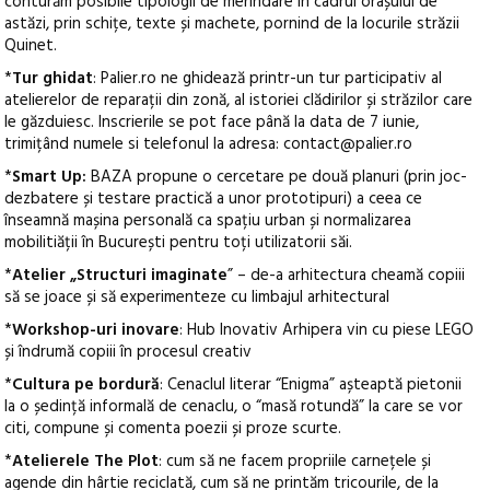
conturăm posibile tipologii de merindare în cadrul orașului de
astăzi, prin schițe, texte și machete, pornind de la locurile străzii
Quinet.
*
Tur ghidat
: Palier.ro ne ghidează printr-un tur participativ al
atelierelor de reparații din zonă, al istoriei clădirilor și străzilor care
le găzduiesc. Inscrierile se pot face până la data de 7 iunie,
trimițând numele si telefonul la adresa: contact@palier.ro
*
Smart Up:
BAZA propune o cercetare pe două planuri (prin joc-
dezbatere și testare practică a unor prototipuri) a ceea ce
înseamnă mașina personală ca spațiu urban și normalizarea
mobilitiății în București pentru toți utilizatorii săi.
*
Atelier „Structuri imaginate
” – de-a arhitectura cheamă copiii
să se joace și să experimenteze cu limbajul arhitectural
*
Workshop-uri inovare
: Hub Inovativ Arhipera vin cu piese LEGO
și îndrumă copiii în procesul creativ
*
Cultura pe bordură
: Cenaclul literar “Enigma” așteaptă pietonii
la o ședință informală de cenaclu, o “masă rotundă” la care se vor
citi, compune și comenta poezii și proze scurte.
*
Atelierele The Plot
: cum să ne facem propriile carnețele și
agende din hârtie reciclată, cum să ne printăm tricourile, de la