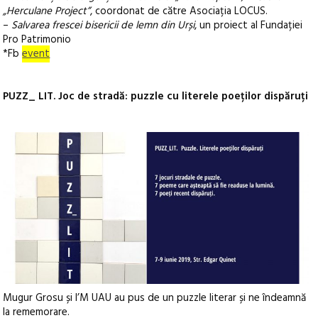
„Herculane Project”
, coordonat de către Asociația LOCUS.
–
Salvarea frescei bisericii de lemn din Urși
, un proiect al Fundației
Pro Patrimonio
*Fb
event
PUZZ_ LIT. Joc de stradă: puzzle cu literele poeților dispăruți
Mugur Grosu și I’M UAU au pus de un puzzle literar și ne îndeamnă
la rememorare.