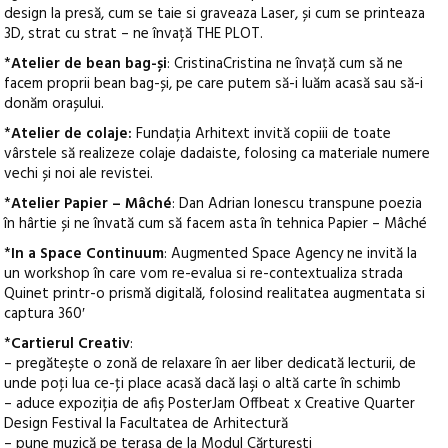
design la presă, cum se taie si graveaza Laser, și cum se printeaza
3D, strat cu strat – ne învață THE PLOT.
*
Atelier de bean bag-și
: CristinaCristina ne învață cum să ne
facem proprii bean bag-și, pe care putem să-i luăm acasă sau să-i
donăm orașului.
*
Atelier de colaje:
Fundația Arhitext invită copiii de toate
vârstele să realizeze colaje dadaiste, folosing ca materiale numere
vechi și noi ale revistei.
*
Atelier Papier – Mâché
: Dan Adrian Ionescu transpune poezia
în hârtie și ne învată cum să facem asta în tehnica Papier – Mâché
*
In a Space Continuum
: Augmented Space Agency ne invită la
un workshop în care vom re-evalua si re-contextualiza strada
Quinet printr-o prismă digitală, folosind realitatea augmentata si
captura 360′
*
Cartierul Creativ
:
– pregătește o zonă de relaxare în aer liber dedicată lecturii, de
unde poţi lua ce-ţi place acasă dacă laşi o altă carte în schimb
– aduce expoziția de afiș PosterJam Offbeat x Creative Quarter
Design Festival la Facultatea de Arhitectură
– pune muzică pe terasa de la Modul Cărturești