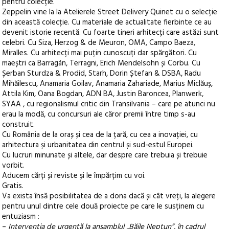
pentru colecție.
Zeppelin vine la la Atelierele Street Delivery Quinet cu o selecție
din această colecție. Cu materiale de actualitate fierbinte ce au
devenit istorie recentă. Cu foarte tineri arhitecți care astăzi sunt
celebri. Cu Siza, Herzog & de Meuron, OMA, Campo Baeza,
Miralles. Cu arhitecți mai puțin cunoscuți dar spărgători. Cu
maeștri ca Barragán, Terragni, Erich Mendelsohn și Corbu. Cu
Șerban Sturdza & Prodid, Starh, Dorin Ștefan & DSBA, Radu
Mihăilescu, Anamaria Goilav, Anamaria Zahariade, Marius Miclăuș,
Attila Kim, Oana Bogdan, ADN BA, Justin Baroncea, Planwerk,
SYAA , cu regionalismul critic din Transilvania – care pe atunci nu
erau la modă, cu concursuri ale căror premii între timp s-au
construit.
Cu România de la oraș și cea de la țară, cu cea a inovației, cu
arhitectura și urbanitatea din centrul și sud-estul Europei.
Cu lucruri minunate și altele, dar despre care trebuia și trebuie
vorbit.
Aducem cărți și reviste și le împărțim cu voi.
Gratis.
Va exista însă posibilitatea de a dona dacă și cât vreți, la alegere
pentru unul dintre cele două proiecte pe care le susținem cu
entuziasm :
–
Intervenția de urgență la ansamblul „Băile Neptun”, în cadrul