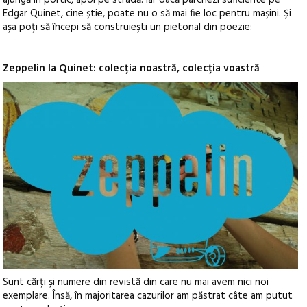
ajungă în portic, apoi pe stradă. Iar dacă parchezi suficiente pe
Edgar Quinet, cine știe, poate nu o să mai fie loc pentru mașini. Și
așa poți să începi să construiești un pietonal din poezie:
Zeppelin la Quinet: colecția noastră, colecția voastră
Sunt cărți și numere din revistă din care nu mai avem nici noi
exemplare. Însă, în majoritarea cazurilor am păstrat câte am putut