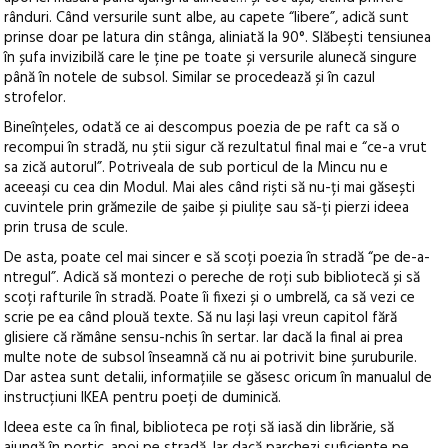
rânduri. Când versurile sunt albe, au capete “libere”, adică sunt
prinse doar pe latura din stânga, aliniată la 90°. Slăbești tensiunea
în șufa invizibilă care le ține pe toate și versurile alunecă singure
până în notele de subsol. Similar se procedează și în cazul
strofelor.
Bineînțeles, odată ce ai descompus poezia de pe raft ca să o
recompui în stradă, nu știi sigur că rezultatul final mai e “ce-a vrut
sa zică autorul”. Potriveala de sub porticul de la Mincu nu e
aceeași cu cea din Modul. Mai ales când riști să nu-ți mai găsești
cuvintele prin grămezile de șaibe și piulițe sau să-ți pierzi ideea
prin trusa de scule.
De asta, poate cel mai sincer e să scoți poezia în stradă “pe de-a-
ntregul”. Adică să montezi o pereche de roți sub bibliotecă și să
scoți rafturile în stradă. Poate îi fixezi și o umbrelă, ca să vezi ce
scrie pe ea când plouă texte. Să nu lași lași vreun capitol fără
glisiere că rămâne sensu-nchis în sertar. Iar dacă la final ai prea
multe note de subsol înseamnă că nu ai potrivit bine șuruburile.
Dar astea sunt detalii, informațiile se găsesc oricum în manualul de
instrucțiuni IKEA pentru poeți de duminică.
Ideea este ca în final, biblioteca pe roți să iasă din librărie, să