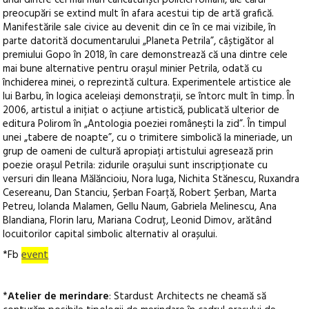
unul dintre cei mai mari caricaturiști politici români, ale cărui
preocupări se extind mult în afara acestui tip de artă grafică.
Manifestările sale civice au devenit din ce în ce mai vizibile, în
parte datorită documentarului „Planeta Petrila”, câștigător al
premiului Gopo în 2018, în care demonstrează că una dintre cele
mai bune alternative pentru orașul minier Petrila, odată cu
închiderea minei, o reprezintă cultura. Experimentele artistice ale
lui Barbu, în logica aceleiași demonstrații, se întorc mult în timp. În
2006, artistul a inițiat o acțiune artistică, publicată ulterior de
editura Polirom în „Antologia poeziei românești la zid”. În timpul
unei „tabere de noapte”, cu o trimitere simbolică la mineriade, un
grup de oameni de cultură apropiați artistului agresează prin
poezie orașul Petrila: zidurile orașului sunt inscripționate cu
versuri din Ileana Mălăncioiu, Nora Iuga, Nichita Stănescu, Ruxandra
Cesereanu, Dan Stanciu, Șerban Foarță, Robert Șerban, Marta
Petreu, Iolanda Malamen, Gellu Naum, Gabriela Melinescu, Ana
Blandiana, Florin Iaru, Mariana Codruț, Leonid Dimov, arătând
locuitorilor capital simbolic alternativ al orașului.
*Fb
event
*
Atelier de merindare
: Stardust Architects ne cheamă să