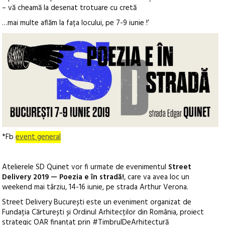
– vă cheamă la desenat trotuare cu cretă
…mai multe aflăm la fața locului, pe 7-9 iunie !’
*Fb
event general
Atelierele SD Quinet vor fi urmate de evenimentul
Street
Delivery 2019 — Poezia e în stradă!
, care va avea loc un
weekend mai târziu, 14-16 iunie, pe strada Arthur Verona.
Street Delivery București este un eveniment organizat de
Fundația Cărturești și Ordinul Arhitecților din România, proiect
strategic OAR finanțat prin #TimbrulDeArhitectură