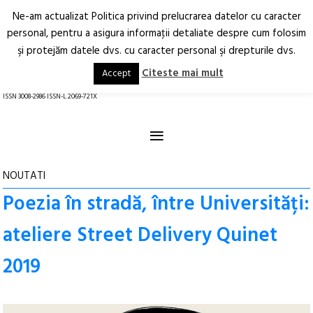
Ne-am actualizat Politica privind prelucrarea datelor cu caracter
Deschide
RO
EN
personal, pentru a asigura informaţii detaliate despre cum folosim
şi protejăm datele dvs. cu caracter personal şi drepturile dvs.
Arhitectură.
Oraș.
Societate.
Citeste mai mult
Accept
revistă online
ISSN 3008-2986 ISSN-L 2069-721X
≡
NOUTATI
Poezia în stradă, între Universități:
ateliere Street Delivery Quinet
2019