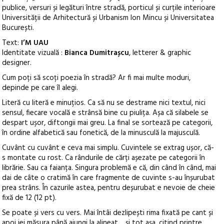
publice, versuri și legături între stradă, porticul și curțile interioare
Universității de Arhitectură și Urbanism Ion Mincu și Universitatea
București.
Text:
I’M UAU
Identitate vizuală :
Bianca Dumitrașcu
, letterer & graphic
designer.
Cum poți să scoți poezia în stradă? Ar fi mai multe moduri,
depinde pe care îl alegi.
Literă cu literă e minuțios. Ca să nu se destrame nici textul, nici
sensul, fiecare vocală e strânsă bine cu piulița. Așa că silabele se
despart ușor, diftongii mai greu. La final se sortează pe categorii,
în ordine alfabetică sau fonetică, de la minusculă la majusculă.
Cuvânt cu cuvânt e ceva mai simplu. Cuvintele se extrag ușor, că-
s montate cu rost. Ca rândurile de cărți așezate pe categorii în
librărie. Sau ca faianța. Singura problemă e că, din când în când, mai
dai de câte o cratimă în care fragmente de cuvinte s-au înșurubat
prea strâns. În cazurile astea, pentru deșurubat e nevoie de cheie
fixă de 12 (12 pt).
Se poate și vers cu vers. Mai întâi dezlipești rima fixată pe cant și
apoi iei măsura până ajungi la alineat… și tot așa, citind printre