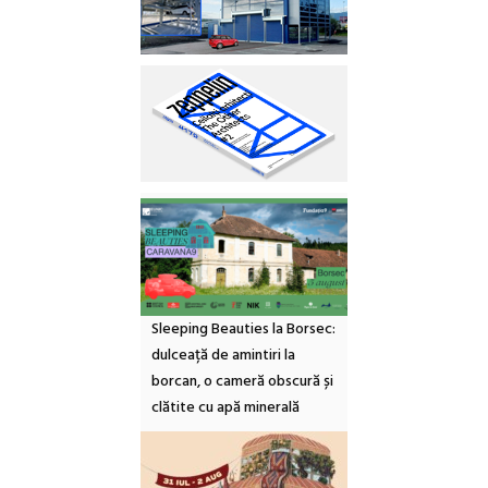
Sleeping Beauties la Borsec:
dulceață de amintiri la
borcan, o cameră obscură și
clătite cu apă minerală