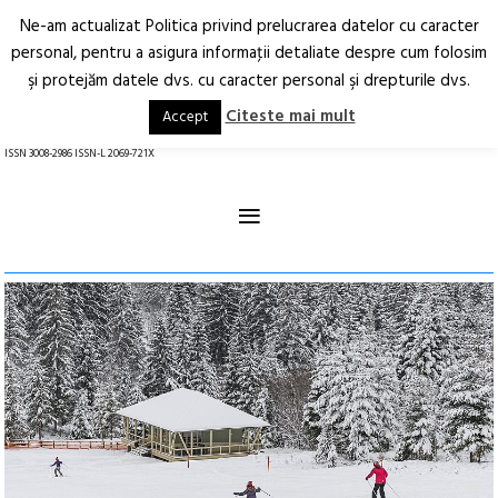
Ne-am actualizat Politica privind prelucrarea datelor cu caracter
Deschide
RO
EN
personal, pentru a asigura informaţii detaliate despre cum folosim
şi protejăm datele dvs. cu caracter personal şi drepturile dvs.
Arhitectură.
Oraș.
Societate.
Citeste mai mult
Accept
revistă online
ISSN 3008-2986 ISSN-L 2069-721X
≡