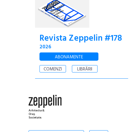
Revista Zeppelin #178
2026
ABONAMENTE
COMENZI
LIBRĂRII
Arhitectură.
Oraș.
Societate.