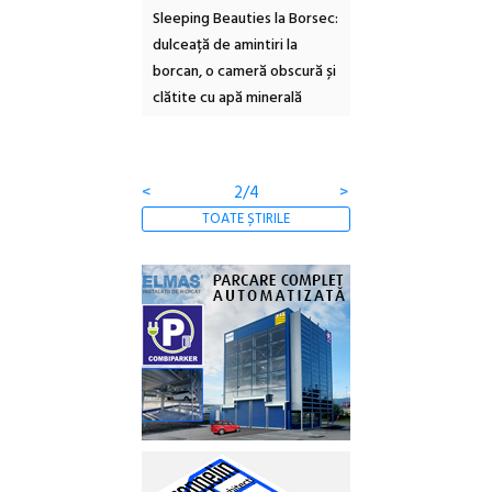
ul Cinemascop
Sleeping Beauties la Borsec:
Festivalul Strada
 Eforie Sud cu a IX-a
dulceață de amintiri la
Armenească #10: c
borcan, o cameră obscură și
ateliere și întâlniri 
clătite cu apă minerală
Botanică
<
2/4
>
TOATE ȘTIRILE