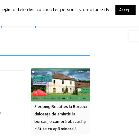
otejăm datele dvs. cu caracter personal şi drepturile dvs.
Accept
RO
EN
SHOP
Deschide
inemascop
Sleeping Beauties la Borsec:
Festivalul Strada
n
rie Sud cu a IX-a
dulceață de amintiri la
Armenească #10: concer
borcan, o cameră obscură și
ateliere și întâlniri în Gr
clătite cu apă minerală
Botanică