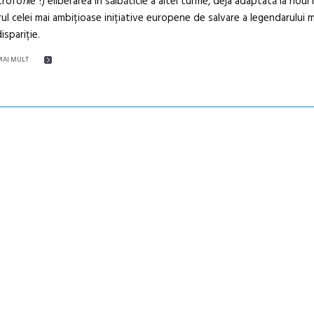
trofo
n
ie“!) eliberarea în sălbăticie a altei turme, deja adaptată la noul
rul celei mai ambițioase inițiative europene de salvare a legendarului 
ispariție.
MAI MULT