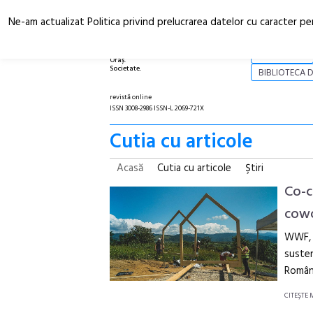
Ne-am actualizat Politica privind prelucrarea datelor cu caracter pe
Arhitectură.
NOI
Oraș.
Societate.
BIBLIOTECA D
revistă online
ISSN 3008-2986 ISSN-L 2069-721X
Cutia cu articole
Acasă
Cutia cu articole
Ştiri
Co-c
cowo
WWF, a
susten
Români
CITEŞTE 