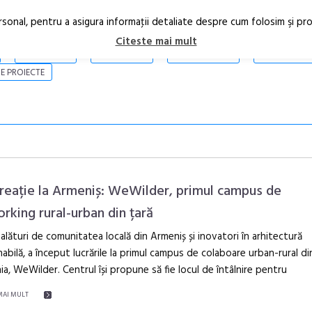
rsonal, pentru a asigura informaţii detaliate despre cum folosim şi pr
Citeste mai mult
ARTICOLE
STIRI
REVISTA PRINT
CONTACT
E PROIECTE
reație la Armeniș: WeWilder, primul campus de
rking rural-urban din țară
lături de comunitatea locală din Armeniș și inovatori în arhitectură
Festivalul C
abilă, a început lucrările la primul campus de colaboare urban-rural di
revine la Efo
a, WeWilder. Centrul își propune să fie locul de întâlnire pentru
ediție
MAI MULT