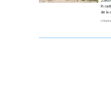
„claus
în cad
de la d
CITEŞTE 