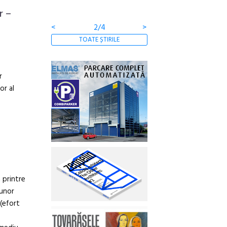
r –
<
2/4
>
TOATE ȘTIRILE
r
or al
a printre
 unor
(efort