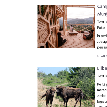
Camp
Munț
Text:
Foto:
În per
„desig
peisaj
CITEŞTE 
Elib
Text i
Pe 12 
martor
zimbri
logist