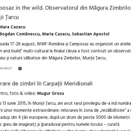
osaz in the wild. Observatorul din Măgura Zimbrilo
ii Țarcu
Mara Cazacu
Bogdan Comănescu, Maria Cazacu, Sebastian Apostol
ioada 17-28 august, WWF-România și Camposaz au organizat un atelie
n and build” multi-cultural la finalul căruia a fost contruit un observat
ului și naturii sălbatice din Măgura Zimbrilor, Munții Țarcu.
MAI MULT
erare de zimbri în Carpații Meridionali
ntro, foto & video:
Mugur Grosu
și 13 iunie 2015, în Munții Țarcu, am avut rarul privilegiu de-a mă număr
ii unor momente extraordinare: relocarea în zona de „resălbăticire“ a
 aduși din 4 țări europene, după un drum de peste 5000 de kilometri 
ic greu de imaginat) și (paradoxal pentru numele locului – curată