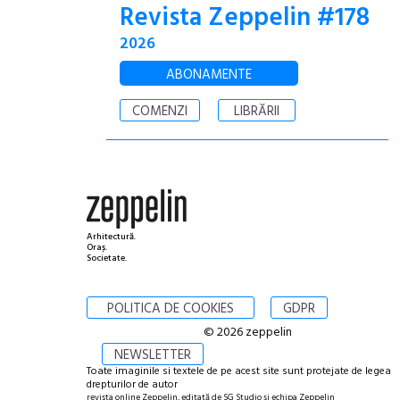
Revista Zeppelin #178
2026
ABONAMENTE
COMENZI
LIBRĂRII
Arhitectură.
Oraș.
Societate.
POLITICA DE COOKIES
GDPR
© 2026 zeppelin
NEWSLETTER
Toate imaginile si textele de pe acest site sunt protejate de legea
drepturilor de autor
revista online Zeppelin, editată de SG Studio și echipa Zeppelin