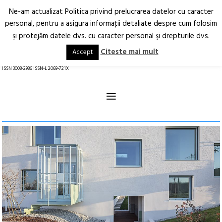
Ne-am actualizat Politica privind prelucrarea datelor cu caracter
Deschide
RO
EN
personal, pentru a asigura informaţii detaliate despre cum folosim
şi protejăm datele dvs. cu caracter personal şi drepturile dvs.
Arhitectură.
Oraș.
Societate.
Citeste mai mult
Accept
revistă online
ISSN 3008-2986 ISSN-L 2069-721X
≡