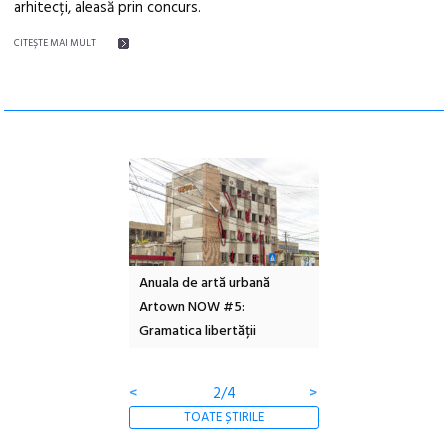
arhitecți, aleasă prin concurs.
CITEŞTE MAI MULT
l – Local Design
Anuala de artă urbană
Festivalul Cinemas
 2026
Artown NOW #5:
revine la Eforie Sud 
Gramatica libertății
ediție
<
2/4
>
TOATE ȘTIRILE