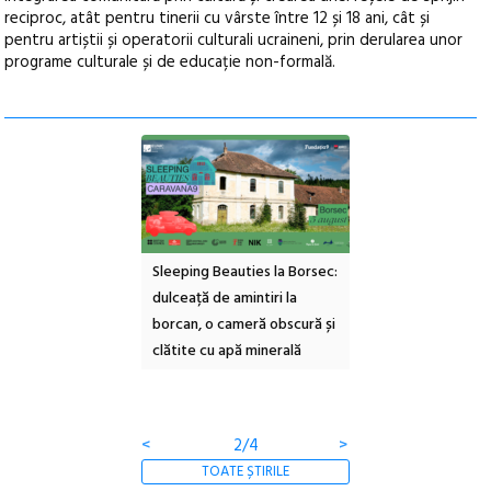
reciproc, atât pentru tinerii cu vârste între 12 și 18 ani, cât și
pentru artiștii și operatorii culturali ucraineni, prin derularea unor
programe culturale și de educație non-formală.
ul Cinemascop
Sleeping Beauties la Borsec:
Festivalul Strada
 Eforie Sud cu a IX-a
dulceață de amintiri la
Armenească #10: c
borcan, o cameră obscură și
ateliere și întâlniri 
clătite cu apă minerală
Botanică
<
2/4
>
TOATE ȘTIRILE