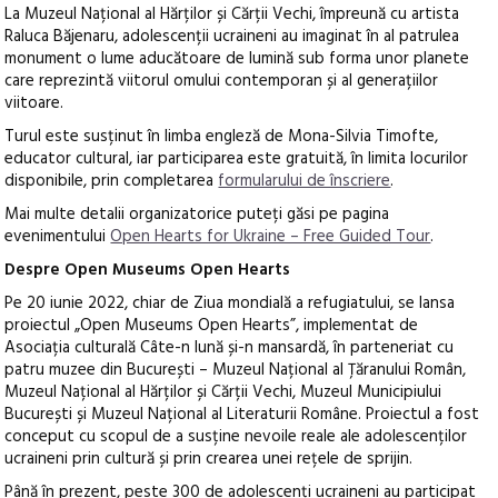
La Muzeul Național al Hărților și Cărții Vechi, împreună cu artista
Raluca Băjenaru, adolescenții ucraineni au imaginat în al patrulea
monument o lume aducătoare de lumină sub forma unor planete
care reprezintă viitorul omului contemporan și al generațiilor
viitoare.
Turul este susținut în limba engleză de Mona-Silvia Timofte,
educator cultural, iar participarea este gratuită, în limita locurilor
disponibile, prin completarea
formularului de înscriere
.
Mai multe detalii organizatorice puteți găsi pe pagina
evenimentului
Open Hearts for Ukraine – Free Guided Tour
.
Despre Open Museums Open Hearts
Pe 20 iunie 2022, chiar de Ziua mondială a refugiatului, se lansa
proiectul „Open Museums Open Hearts”, implementat de
Asociația culturală Câte-n lună și-n mansardă, în parteneriat cu
patru muzee din București – Muzeul Național al Țăranului Român,
Muzeul Național al Hărților și Cărții Vechi, Muzeul Municipiului
București și Muzeul Național al Literaturii Române. Proiectul a fost
conceput cu scopul de a susține nevoile reale ale adolescenților
ucraineni prin cultură și prin crearea unei rețele de sprijin.
Până în prezent, peste 300 de adolescenți ucraineni au participat