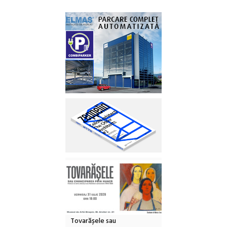
Tovarășele sau