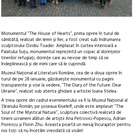
Monumentul ”The House of Hearts”, prima oprire în turul de
sâmbătă, realizat din lemn și fier, a fost creat sub îndrumarea
sculptorului Ovidiu Toader. Amplasat în curtea interioară a
Palatului Suțu, monumentul reprezintă un copac al dorințelor
tinerilor refugiați, dorințe care au nevoie de timp să se
îndeplinească și de inimi care să le cuprindă.
Muzeul Național al Literaturii Române, cea de-a doua oprire în
turul de pe 28 ianuarie, găzduiește monumentul cu pagini
transparente și vise la vedere, ”The Diary of the Future: Dear
Ukraine”, realizat sub atenta ghidare a artistei Ioana Stelea.
A treia oprire din cadrul evenimentului va fi la Muzeul Național al
Țăranului Român, pe șoseaua Kiseleff, unde este amplasat ”The
Soul of the Mystical Nature”, sculptura colectivă realizată de
tinerii ucraineni alături de artiștii Ana Petrovici-Popescu, Adrian
Piorescu și Florin Zhu. Aceasta poartă un mesaj încurajator pentru
noi toți: să nu încetăm vreodată să visăm!