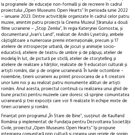
la programele de educație non-formală și de recreere în cadrul
proiectului „Open Museums Open Hearts” în perioada iunie 2022
– ianuarie 2023. Dintre activitățile organizate în cadrul celor patru
muzee, amintim patru proiecții la Cinema Muzeul Țăranului a două
filme ucrainene – „Stop Zemlia”, în regia Katerynei Gornostai, și
documentarul „Ivan’s Land”, realizat de Andrii Lysetsky, ambele
câștigătoare a numeroase premii internaționale, precum și 17
ateliere de introspecție urbană, de jocuri și animație socio-
educativă, ateliere de teatru de umbre și de păpuși, atelier de
modelaj în lut, de pictură pe sticlă, atelier de storytelling și
ateliere de realizare a hărților, realizate de 9 educatori culturali și
artiști români, dar și de origine ucraineană. În lunile octombrie –
noiembrie, tinerii ucraineni au primit provocarea de a fi creatorii
unor lumi noi și au realizat patru monumente alături de artiști
români. Anul acesta, proiectul continuă cu realizarea unui ghid de
bune practici pentru muzeele care doresc să sprijine comunitatea
ucraineană și trei expoziții care vor fi realizate în echipe mixte de
tineri ucraineni și români.
Finanțat prin programul „În Stare de Bine”, susținut de Kaufland
România și implementat de Fundația pentru Dezvoltarea Societății
Civile, proiectul „Open Museums Open Hearts” își propune
integrarea comunitară prin cultură și crearea unei rețele de sprijin