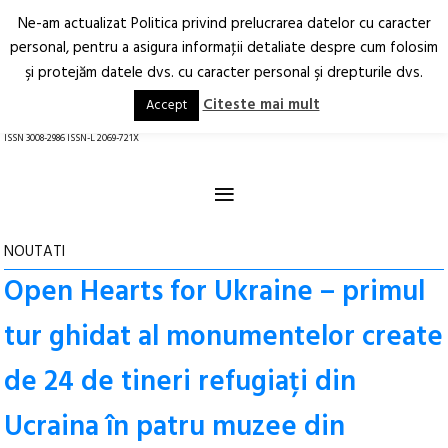
Ne-am actualizat Politica privind prelucrarea datelor cu caracter
Deschide
RO
EN
personal, pentru a asigura informaţii detaliate despre cum folosim
şi protejăm datele dvs. cu caracter personal şi drepturile dvs.
Arhitectură.
Oraș.
Societate.
Citeste mai mult
Accept
revistă online
ISSN 3008-2986 ISSN-L 2069-721X
≡
NOUTATI
Open Hearts for Ukraine – primul
tur ghidat al monumentelor create
de 24 de tineri refugiați din
Ucraina în patru muzee din