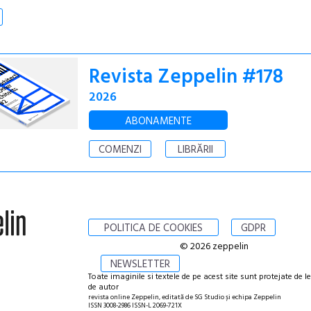
Revista Zeppelin #178
2026
ABONAMENTE
COMENZI
LIBRĂRII
POLITICA DE COOKIES
GDPR
© 2026 zeppelin
NEWSLETTER
Toate imaginile si textele de pe acest site sunt protejate de l
de autor
revista online Zeppelin, editată de SG Studio și echipa Zeppelin
ISSN 3008-2986 ISSN-L 2069-721X