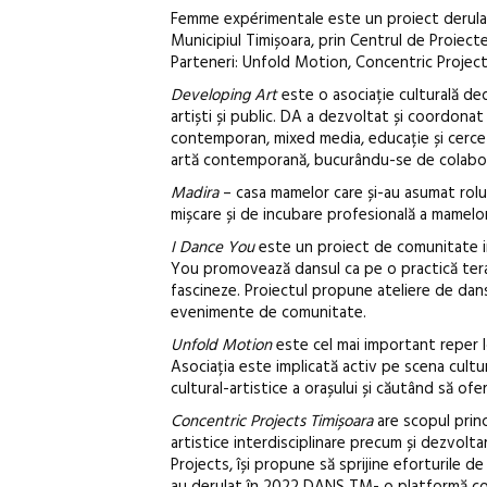
Femme expérimentale este un proiect derulat 
Municipiul Timișoara, prin Centrul de Proiect
Parteneri: Unfold Motion, Concentric Project
Developing Art
este o asociație culturală dedic
artiști și public. DA a dezvoltat și coordonat
contemporan, mixed media, educație și cerceta
artă contemporană, bucurându-se de colaborăr
Madira
– casa mamelor care și-au asumat rolul
mișcare și de incubare profesională a mamelor 
I Dance You
este un proiect de comunitate in
You promovează dansul ca pe o practică terap
fascineze. Proiectul propune ateliere de dans 
evenimente de comunitate.
Unfold Motion
este cel mai important reper l
Asociația este implicată activ pe scena cultur
cultural-artistice a orașului și căutând să of
Concentric Projects Timișoara
are scopul princ
artistice interdisciplinare precum și dezvolta
Projects, își propune să sprijine eforturile d