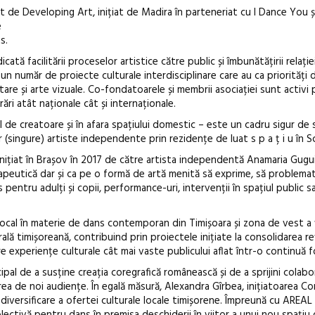
de Developing Art, inițiat de Madira în parteneriat cu I Dance You ș
e
s.
ată facilitării proceselor artistice către public și îmbunătățirii relație
 un număr de proiecte culturale interdisciplinare care au ca priorități 
re și arte vizuale. Co-fondatoarele și membrii asociației sunt activi
i atât naționale cât și internaționale.
 de creatoare și în afara spațiului domestic – este un cadru sigur de 
(singure) artiste independente prin rezidențe de luat s p a ț i u în S
ițiat în Brașov în 2017 de către artista independentă Anamaria Gugui
eutică dar și ca pe o formă de artă menită să exprime, să problemat
pentru adulți și copii, performance-uri, intervenții în spațiul public s
ocal în materie de dans contemporan din Timișoara și zona de vest a ț
ală timișoreană, contribuind prin proiectele inițiate la consolidarea re
ere experiențe culturale cât mai vaste publicului aflat într-o continuă 
ipal de a susține creația coregrafică românească și de a sprijini colabor
rea de noi audiențe. În egală măsură, Alexandra Gîrbea, inițiatoarea C
e diversificare a ofertei culturale locale timișorene. Împreună cu AREAL