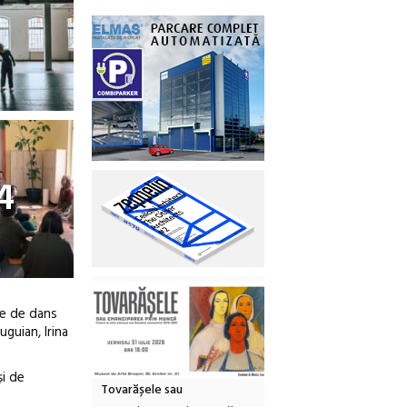
4
re de dans
guian, Irina
și de
Tovarășele sau