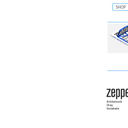
SHOP
Arhitectură.
Oraș.
Societate.