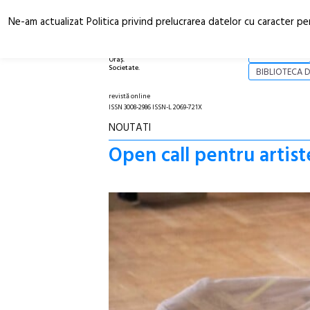
Ne-am actualizat Politica privind prelucrarea datelor cu caracter pe
Arhitectură.
NOI
Oraș.
Societate.
BIBLIOTECA D
revistă online
ISSN 3008-2986 ISSN-L 2069-721X
NOUTATI
Open call pentru artis