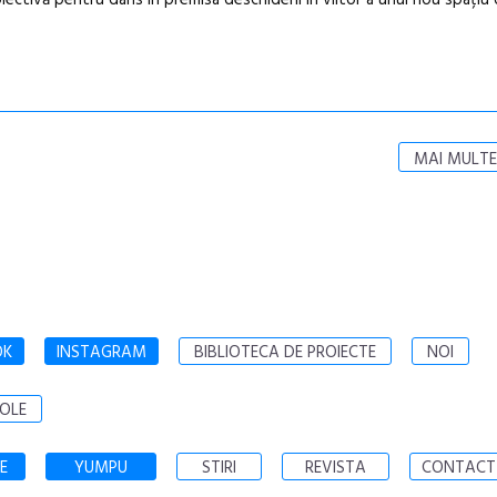
ctivă pentru dans în premisa deschiderii în viitor a unui nou spațiu
MAI MULTE
OK
INSTAGRAM
BIBLIOTECA DE PROIECTE
NOI
OLE
E
YUMPU
STIRI
REVISTA
CONTACT