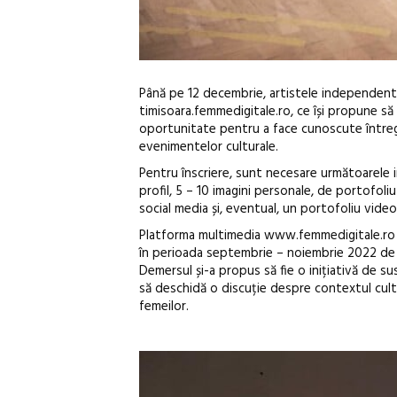
Până pe 12 decembrie, artistele independente 
timisoara.femmedigitale.ro, ce își propune s
oportunitate pentru a face cunoscute întreg
evenimentelor culturale.
Pentru înscriere, sunt necesare următoarele in
profil, 5 – 10 imagini personale, de portofoliu
social media și, eventual, un portofoliu video
Platforma multimedia www.femmedigitale.ro 
în perioada septembrie – noiembrie 2022 de A
Demersul și-a propus să fie o inițiativă de su
să deschidă o discuție despre contextul cultur
femeilor.