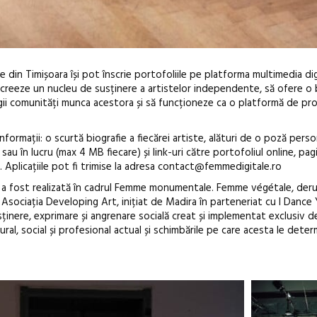
din Timișoara își pot înscrie portofoliile pe platforma multimedia dig
ă creeze un nucleu de susținere a artistelor independente
, să ofere o
ii comunități munca acestora și să funcționeze ca o platformă de pr
formații: o scurtă biografie a fiecărei artiste, alături de o poză pers
 sau în lucru (max 4 MB fiecare) și link-uri către portofoliul online, pag
. Aplicațiile pot fi trimise la adresa contact@femmedigitale.ro
Festivalul Cinemascop
S
a fost realizată în cadrul Femme monumentale. Femme végétale, derul
revine la Eforie Sud cu a IX-a
d
sociația Developing Art, inițiat de Madira în parteneriat cu I Dance 
ediție
b
sținere, exprimare și angrenare socială creat și implementat exclusiv de
c
al, social și profesional actual și schimbările pe care acesta le determ