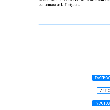
au derulat în 2022 DANS TM- o platformă cole
contemporan la Timișoara.
FACEBO
ARTIC
YOUTUB