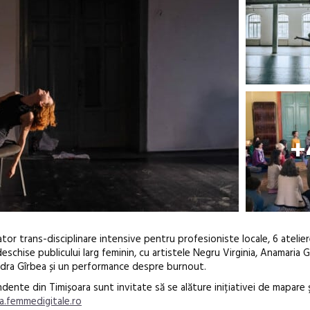
+
ator trans-disciplinare intensive pentru profesioniste locale, 6 atelie
schise publicului larg feminin, cu artistele Negru Virginia, Anamaria Gu
ndra Gîrbea și un performance despre burnout.
endente din Timișoara sunt invitate să se alăture inițiativei de mapare 
a.femmedigitale.ro