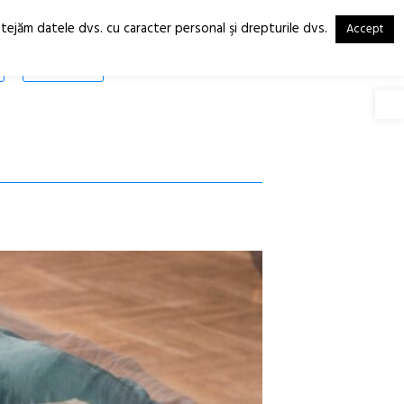
otejăm datele dvs. cu caracter personal şi drepturile dvs.
Accept
RO
EN
SHOP
Deschide