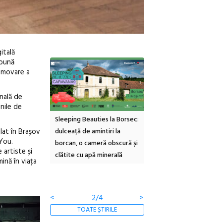
itală
 bună
omovare a
onală de
inile de
leeping Beauties la Borsec:
Festivalul Strada
Picasso inau
at în Brașov
ulceață de amintiri la
Armenească #10: concerte,
Art Encounte
You.
orcan, o cameră obscură și
ateliere și întâlniri în Grădina
va avea un n
 artiste și
lătite cu apă minerală
Botanică
cultural dedi
ină în viața
contemporane
comunității
<
3/4
>
TOATE ȘTIRILE