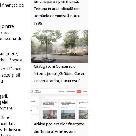
emanciparea prin muncă.
i finanțat de
Femeia în arta oficială din
România comunistă 1948-
1989
i dintre
dansul
 pe scena de
susținere,
chei, Brașov.
Câștigătorii Concursului
an. I Dance
Internațional „Grădina Casei
izeze și să
Universitarilor, București”
au
ării.
țelei
formare.
ările
oncentric
Arhiva proiectelor finanțate
 și IndieBox
din Timbrul Arhitecturii