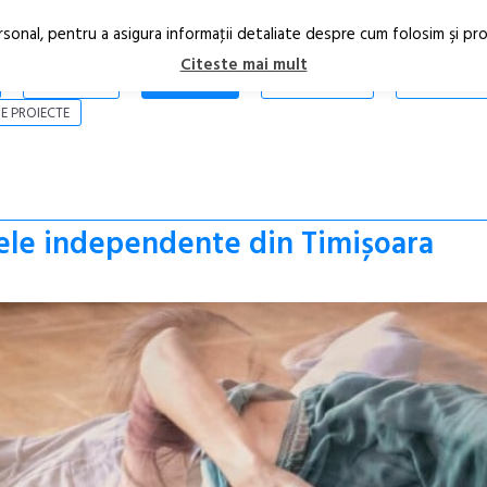
rsonal, pentru a asigura informaţii detaliate despre cum folosim şi pr
Citeste mai mult
ARTICOLE
STIRI
REVISTA PRINT
CONTACT
E PROIECTE
tele independente din Timișoara