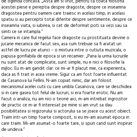
de oglinda concava. „Asta am si vrut, pentru ca toata filosofia
acestei piese e pereptia despre dragoste, despre ce inseamna
dragostea pentru oameni care traiesc in acelasi timp, in acelasi
spatiu si au perceptii total diferite despre sentimente, despre ce
inseamna viata, si iubirea, si cat de deformat poti sa vezi sau sa
simti ce se intampla.”
Camera in care fiul regelui face dragoste cu prostituata devine o
jucarie mecanica de facut sex, asa cum trebuie sa fi aratat un
astfel de lucru pe atunci – o mixtura intre o cutiuta muzicala, o
papusa gonflabila de epoca si un recamier. „Pana la urma lucrurile
nu sunt atat de complicate, sunt simple, nu e nici o filosofie la
mijloc. Eu m-am gandit clar: ce mi-ar fi placut mie, ca experienta,
daca as fi trait in acea vreme. Sigur ca am fost foarte influentat
de Casanova lui Fellini. N-am copiat nimic, dar am folosit
mecanismul acelei cutii cu care umbla Casanova, care se deschidea
si in care gasea tot felul de lucruri, si era foarte erotic. Nu am
facut o analiza, nu am nici o teorie aici, m-am intrebat ingrozitor
de practic ce m-ar fi interesat pe mine si am vrut sa dau
posibilitatea si regizorului si actorului sa se joace cu acest obiect.
Traim intr-un timp foarte compozit, si eu mi-am asumat epoca in
care traim. Mi-am asumat-o foarte tare, si spun cand sunt inspirat
de undeva.”