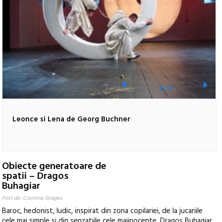
2
/
3
Leonce si Lena de Georg Buchner
Obiecte generatoare de
spatii – Dragos
Buhagiar
Post de: Cosmina Goagea
Baroc, hedonist, ludic, inspirat din zona copilariei, de la jucariile
cele mai simple si din senzatiile cele maiinocente, Dragos Buhagiar