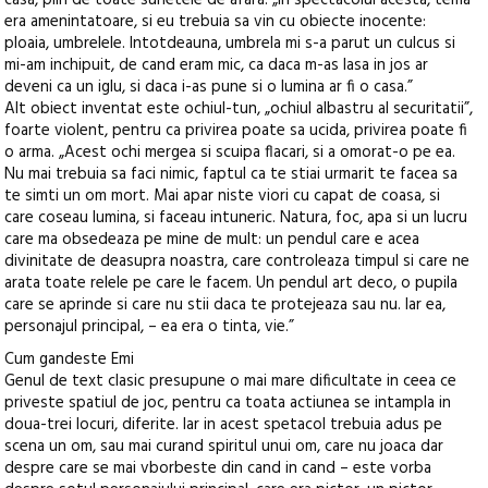
casa, plin de toate sunetele de afara. „In spectacolul acesta, tema
era amenintatoare, si eu trebuia sa vin cu obiecte inocente:
ploaia, umbrelele. Intotdeauna, umbrela mi s-a parut un culcus si
mi-am inchipuit, de cand eram mic, ca daca m-as lasa in jos ar
deveni ca un iglu, si daca i-as pune si o lumina ar fi o casa.”
Alt obiect inventat este ochiul-tun, „ochiul albastru al securitatii”,
foarte violent, pentru ca privirea poate sa ucida, privirea poate fi
o arma. „Acest ochi mergea si scuipa flacari, si a omorat-o pe ea.
Nu mai trebuia sa faci nimic, faptul ca te stiai urmarit te facea sa
te simti un om mort. Mai apar niste viori cu capat de coasa, si
care coseau lumina, si faceau intuneric. Natura, foc, apa si un lucru
care ma obsedeaza pe mine de mult: un pendul care e acea
divinitate de deasupra noastra, care controleaza timpul si care ne
arata toate relele pe care le facem. Un pendul art deco, o pupila
care se aprinde si care nu stii daca te protejeaza sau nu. Iar ea,
personajul principal, – ea era o tinta, vie.”
Cum gandeste Emi
Genul de text clasic presupune o mai mare dificultate in ceea ce
priveste spatiul de joc, pentru ca toata actiunea se intampla in
doua-trei locuri, diferite. Iar in acest spetacol trebuia adus pe
scena un om, sau mai curand spiritul unui om, care nu joaca dar
despre care se mai vborbeste din cand in cand – este vorba