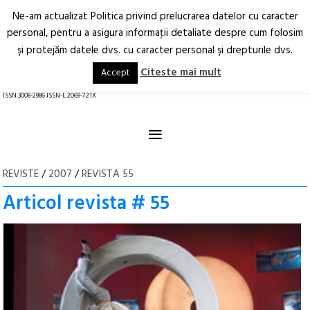
Ne-am actualizat Politica privind prelucrarea datelor cu caracter
Deschide
RO
EN
personal, pentru a asigura informaţii detaliate despre cum folosim
şi protejăm datele dvs. cu caracter personal şi drepturile dvs.
Arhitectură.
Oraș.
Societate.
Citeste mai mult
Accept
revistă online
ISSN 3008-2986 ISSN-L 2069-721X
≡
REVISTE
/
2007
/
REVISTA 55
Articol revista # 55