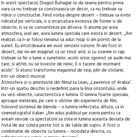
In acest spectacol, Dragos Buhagiar isi da seama pentru prima
oara ca nu trebuie sa construiasca un decor, ca nu trebuie sa
ridice o constructie. Fiind vorba despre desert – trebuia sa evite
ridicatul pe verticala, si o incarcatura excesiva de forme si de
obiecte, si sa se concentreze pe altceva. Si anume pe acea
atmosfera, acel aer, acea lumina speciala care exista in desert. „Am
realizat ca n-ar folosi nimanui sa aduc nisip si am pornit de la
sunet. Eu intotdeauna am avut senzatii sonore. N-am fost in
desert, dar mi-am imaginat ca un tinut arid, si cu soarele in cap
trebuie sa fie o lume a sunetelor, acolo orice zgomot se aude mai
tare, si altfel, nu se loveste de nimic. E o tacere de mormant
acolo”. Si atunci transforma magazinul de ceai, plin de sticlarie,
intr-un obiect muzical.
Atmosfera si-o aminteste din filmul lui Lean, „Lawrence of Arabia”.
Intr-un spatiu deschis si nedefinit pana la linia orizontului, unde
nu vezi obiecte, caracteristica e lumina. O lumina foarte speciala,
aproape materiala, pe care o obtine din experienta de film,
folosind sistemul de blenda – o lumina reflectata, difuza, ca in
cinematograful italian. „Am adus publicul pe scena pentru ca
aveam nevoie ca spectatorii sa stea in lumina aceasta deviata de
foita de aur colata peste tot si de tabla de cupru. A fost o
combinatie de obiecte cu lumina – niciodata directa, cu