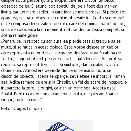
despre sotul personajului principal, care era pictor, un pictor
obsedat de ea. Si atunci tot spatiul de joc a fost dus intr-un
living, sau un mare atelier, in care inca se mai lucreaza. Si peste tot
apare ea, si toate obiectele contin obsesiile lui. Toata scenografia
este compusa din sevalete pe roti, care determina spatiul de joc,
si care explodeaza la un moment dat, se demonteaza complet, si
scena ramane goala.
„Pentru ca, in raport cu scriitura, ea pierde casa si trebuie sa se
mute, si se muta in acest obiect. Este vorba despre un tablou
care reprezinta un nud al ei, si care se desface si va fi cabina de
teatru, singurul obiect pe care ea si l-a luat din casa. Am vrut sa
reusesc sa reprezint fizic asta. Si simbolic, dar mai ales fizic, ca
dimensiuni. Atmosfera devinde din ce in ce mai sumbra, se
deschide obiectul, scena se sparge, sevaletele se intorc, si raman
asa. Adica ramane ce era si la Chaplin, un fel de stare de inceput, o
intoarcere la zero, la origini, ca intr-un banc sec. Acesta este
finalul. Pentru ca noi construim toata viata, dar plecam foarte
singuri, nu luam nimic”.
Foto: Dragos Lumpan