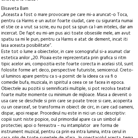
Elisaveta Bam
„Aceasta a fost o mare provocare pe care mi-a aruncat-o Toca,
pentru ca Harms e un autor foarte ciudat, care cu siguranta numai
el stie ce a vrut sa scrie, eu nu pot sa spun ca l-am inteles, dar am
incercat. De fapt eu mi-am pus aici toate obsesiile mele, am avut
spatiu sa mi le pun, pentru ca Harms e atat de dement, incat iti
lasa aceasta posibilitate”.
Este tot o lume a obiectelor, in care scenograful si-a asumat clar
estetica anilor „20. Ploaia este reprezentata prin grafica si ritm
tipic acelor ani, compozitia este foarte corecta in acelasi stil, sunt
folosite forme art deco, perspective futuriste, semicercul. Creto-
ul luminos apare pentru ca s-a pornit de la ideea ca va fi o
comedie bufa, muzicala, in spiritul a ceea ce se facea in epoca.
Obiectele au pozitii si semnificatii multiple, si pot rezolva teatral
foarte multe momente cu minimum de mijloace. Masa a devenit o
usa care se deschide si prin care se poate trece si care, acoperita
cu un cearceaf, se transforma in obiect de circ, in care cad oameni,
dispar, apoi reapar. Procedeul nu este in nici un caz descriptiv:
copiii sunt niste popice, oul primordial apare ca un simbol al
protectiei; apoi o fereastra – nu intamplator are forma de
instrument muzical, pentru ca prin ea intra lumina, intra cerul in