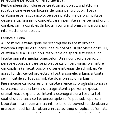
reflectoare pe actor, ci mereu deviata”.
Pentru ideea drumului este creat un alt obiect, o platforma
rotativa care vine din locurile de joaca pentru copii. Toata
calatoria este facuta acolo, pe acea platforma de o simplitate
desavarsita, fara nimic concret, care ii permite sa fie pe rand drum,
corabie, carma corabiei. Un loc uimitor transformat in parcurs, prin
intermediul unui obiect.
Leonce si Lena
Au fost doua teme grele de scenografie in acest proiect:
trecerea timpului cu succesiunea zi-noapte, si problema drumului,
calatoria ei si a lui. Din nou, rezolvarile de spatii si trasee sunt
facute prin intermediul obiectelor. Un singur cadru scenic, un
perete-suport pe care se proiecteaza un cerc (iarasi o amintire
din copilarie) a facut posibila o serie intreaga de schimbari. Pe
acest fundal, cercul proiectat a fost si soarele, si luna, si toate
semnificatiile au fost schimbate doar prin culori si lumini.
Piesa incepe cu ridicarea unei calote sferice cu o oglinda concava
care concentreaza lumina si atrage atentia pe zona expusa,
dramatizeaza expunerea. Intentia scenografului a fost ca tot
spatiul si tot ceea ce fac personajele sa fie pus sub lupa, ca in
laborator – ca si cum ai intra intr-o lume de povesti unde observi
microcosmosul lor dar observi in acelasi timp si replica deformata