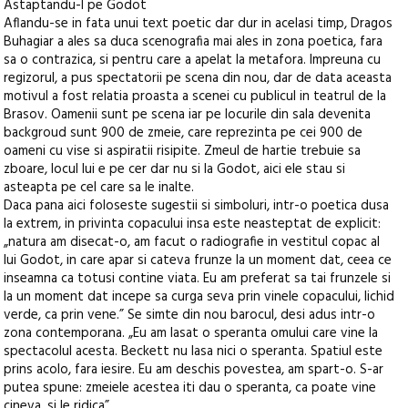
Astaptandu-l pe Godot
Aflandu-se in fata unui text poetic dar dur in acelasi timp, Dragos
Buhagiar a ales sa duca scenografia mai ales in zona poetica, fara
sa o contrazica, si pentru care a apelat la metafora. Impreuna cu
regizorul, a pus spectatorii pe scena din nou, dar de data aceasta
motivul a fost relatia proasta a scenei cu publicul in teatrul de la
Brasov. Oamenii sunt pe scena iar pe locurile din sala devenita
backgroud sunt 900 de zmeie, care reprezinta pe cei 900 de
oameni cu vise si aspiratii risipite. Zmeul de hartie trebuie sa
zboare, locul lui e pe cer dar nu si la Godot, aici ele stau si
asteapta pe cel care sa le inalte.
Daca pana aici foloseste sugestii si simboluri, intr-o poetica dusa
la extrem, in privinta copacului insa este neasteptat de explicit:
„natura am disecat-o, am facut o radiografie in vestitul copac al
lui Godot, in care apar si cateva frunze la un moment dat, ceea ce
inseamna ca totusi contine viata. Eu am preferat sa tai frunzele si
la un moment dat incepe sa curga seva prin vinele copacului, lichid
verde, ca prin vene.” Se simte din nou barocul, desi adus intr-o
zona contemporana. „Eu am lasat o speranta omului care vine la
spectacolul acesta. Beckett nu lasa nici o speranta. Spatiul este
prins acolo, fara iesire. Eu am deschis povestea, am spart-o. S-ar
putea spune: zmeiele acestea iti dau o speranta, ca poate vine
cineva, si le ridica”.