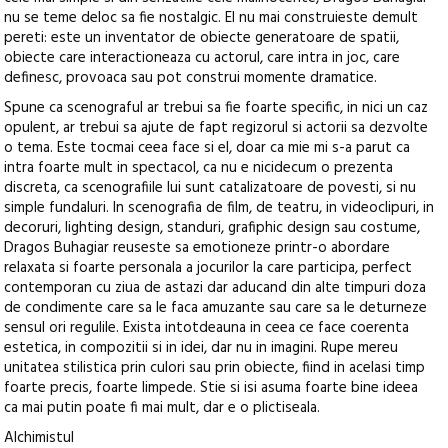
nu se teme deloc sa fie nostalgic. El nu mai construieste demult
pereti: este un inventator de obiecte generatoare de spatii,
obiecte care interactioneaza cu actorul, care intra in joc, care
definesc, provoaca sau pot construi momente dramatice.
Spune ca scenograful ar trebui sa fie foarte specific, in nici un caz
opulent, ar trebui sa ajute de fapt regizorul si actorii sa dezvolte
o tema. Este tocmai ceea face si el, doar ca mie mi s-a parut ca
intra foarte mult in spectacol, ca nu e nicidecum o prezenta
discreta, ca scenografiile lui sunt catalizatoare de povesti, si nu
simple fundaluri. In scenografia de film, de teatru, in videoclipuri, in
decoruri, lighting design, standuri, grafiphic design sau costume,
Dragos Buhagiar reuseste sa emotioneze printr-o abordare
relaxata si foarte personala a jocurilor la care participa, perfect
contemporan cu ziua de astazi dar aducand din alte timpuri doza
de condimente care sa le faca amuzante sau care sa le deturneze
sensul ori regulile. Exista intotdeauna in ceea ce face coerenta
estetica, in compozitii si in idei, dar nu in imagini. Rupe mereu
unitatea stilistica prin culori sau prin obiecte, fiind in acelasi timp
foarte precis, foarte limpede. Stie si isi asuma foarte bine ideea
ca mai putin poate fi mai mult, dar e o plictiseala.
Alchimistul