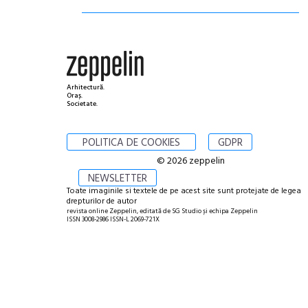
Arhitectură.
Oraș.
Societate.
POLITICA DE COOKIES
GDPR
© 2026 zeppelin
NEWSLETTER
Toate imaginile si textele de pe acest site sunt protejate de legea
drepturilor de autor
revista online Zeppelin, editată de SG Studio și echipa Zeppelin
ISSN 3008-2986 ISSN-L 2069-721X