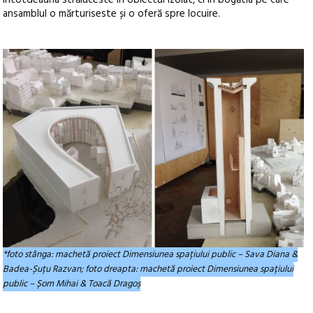
întotdeauna străluceste în obiectul izolat, ci în bogătia pe care
ansamblul o mărturiseste și o oferă spre locuire.
*foto stânga: machetă proiect Dimensiunea spațiului public – Sava Diana &
Badea-Șuțu Razvan; foto dreapta: machetă proiect Dimensiunea spațiului
public – Șom Mihai & Toacă Dragoș