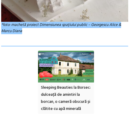
*foto: machetă proiect Dimensiunea spațiului public – Georgescu Alice &
Marcu Diana
ul Cinemascop
Sleeping Beauties la Borsec:
Festivalul Strada
 Eforie Sud cu a IX-a
dulceață de amintiri la
Armenească #10: c
borcan, o cameră obscură și
ateliere și întâlniri 
clătite cu apă minerală
Botanică