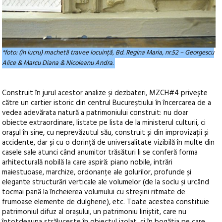
*foto: (în lucru) machetă travee locuință, Bd. Regina Maria, nr.52 – Georgescu
Alice & Marcu Diana & Nicoleanu Andra.
Construit în jurul acestor analize și dezbateri, MZCH#4 privește
către un cartier istoric din centrul Bucureștiului în încercarea de a
vedea adevărata natură a patrimoniului construit: nu doar
obiecte extraordinare, listate pe lista de la ministerul culturii, ci
orașul în sine, cu neprevăzutul său, construit și din improvizații și
accidente, dar și cu o dorință de universalitate vizibilă în multe din
casele sale atunci când anumitor trăsături li se conferă forma
arhitecturală nobilă la care aspiră: piano nobile, intrări
maiestuoase, marchize, ordonanțe ale golurilor, profunde și
elegante structurări verticale ale volumelor (de la soclu și urcând
tocmai pană la încheierea volumului cu streșini ritmate de
frumoase elemente de dulgherie), etc. Toate acestea constituie
patrimoniul difuz al orașului, un patrimoniu liniștit, care nu