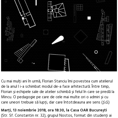
Cu mai mulți ani în urmă, Florian Stanciu îmi povestea cum atelierul
de la anul I i-a schimbat modul de-a face arhitectură. Între timp,
Florian și echipele sale de atelier schimbă și felul în care se predă la
Mincu. O pedagogie pe care de cele mai multe ori o admiri și cu
care uneori trebuie să lupți, dar care întotdeauna are sens (
Ș.G.
)
Marți, 13 noiembrie 2018, ora 18:30, la Casa OAR București
(Str. Sf. Constantin nr. 32), grupul Nostos, format din studenți ai