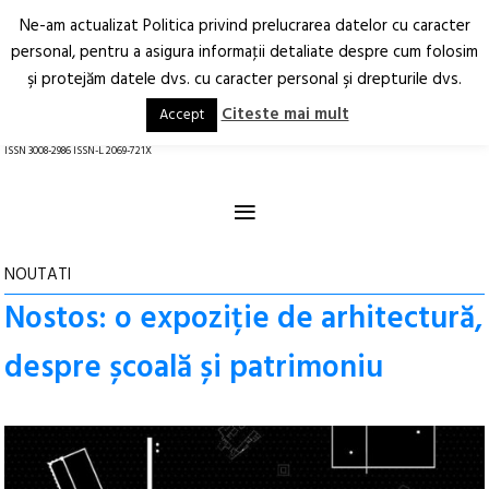
Ne-am actualizat Politica privind prelucrarea datelor cu caracter
Deschide
RO
EN
personal, pentru a asigura informaţii detaliate despre cum folosim
şi protejăm datele dvs. cu caracter personal şi drepturile dvs.
Arhitectură.
Oraș.
Societate.
Citeste mai mult
Accept
revistă online
ISSN 3008-2986 ISSN-L 2069-721X
≡
NOUTATI
Nostos: o expoziție de arhitectură,
despre școală și patrimoniu