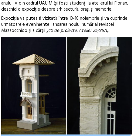
anului IV din cadrul UAUIM (și foști studenți la atelierul lui Florian,
deschid o expoziție despre arhitectură, oraș, și memorie.
Expoziția va putea fi vizitată între 13-18 noiembrie și va cuprinde
următoarele evenimente: lansarea noului număr al revistei
Mazzocchioo și a cărții „
40 de proiecte. Atelier 25/35A
„.