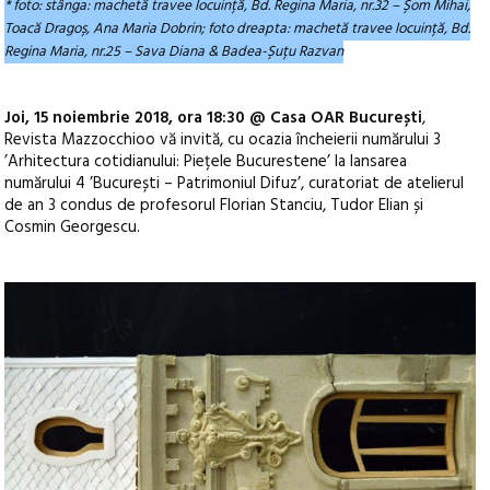
* foto: stânga: machetă travee locuință, Bd. Regina Maria, nr.32 – Șom Mihai,
Toacă Dragoș, Ana Maria Dobrin; foto dreapta: machetă travee locuință, Bd.
Regina Maria, nr.25 – Sava Diana & Badea-Șuțu Razvan
Joi, 15 noiembrie 2018, ora 18:30 @ Casa OAR București
,
Revista Mazzocchioo vă invită, cu ocazia încheierii numărului 3
’Arhitectura cotidianului: Piețele Bucurestene’ la lansarea
numărului 4 ’București – Patrimoniul Difuz’, curatoriat de atelierul
de an 3 condus de profesorul Florian Stanciu, Tudor Elian și
Cosmin Georgescu.