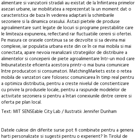
alimentare si vanzatorii stradali au existat de la înfiintarea primelor
asezari urbane, iar mobilitatea a reprezentat la un moment dat o
caracteristica de baza în vederea adaptarii la schimbarile
sezoniere si la dinamica orasului. Astazi pietele de produse
agroalimentare sunt legate de locuri si programe prestabilite care
le limiteaza expunerea, reflectand rar fluctuatiile cererii si ofertei.
Pe masura ce orasele continua sa se dezvolte si sa devina mai
complexe, iar populatia urbana este din ce în ce mai mobila si mai
conectata, apare nevoia reanalizarii strategiilor de distribuire a
alimentelor si conceperii de piete agroalimentare într-un mod care
îmbunatateste eficienta acestora printr-o mai buna comunicare
între producatori si consumatori. MatchingMarkets este o retea
mobila de vanzatori care folosesc comunicarea în timp real pentru
a optimiza distributia, pentru a creste nivelul de constientizare
cu privire la produsele locale, pentru a raspunde modelelor de
activitate sezoniera si pentru a întari conexiunile dintre cerere si
oferta pe plan local.
Text: MIT SENSEable City Lab / Ilustratii: Jennifer Dunham
Datele culese din diferite surse pot fi combinate pentru a genera
harti personalizate si sugestii pentru o experient? în Tirolul de