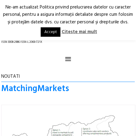
Ne-am actualizat Politica privind prelucrarea datelor cu caracter
Deschide
RO
EN
personal, pentru a asigura informaţii detaliate despre cum folosim
şi protejăm datele dvs. cu caracter personal şi drepturile dvs.
Arhitectură.
Oraș.
Societate.
Citeste mai mult
Accept
revistă online
ISSN 3008-2986 ISSN-L 2069-721X
≡
NOUTATI
MatchingMarkets