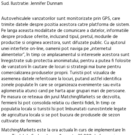
Sud. Ilustratie: Jennifer Dunnam
Autovehiculele vanzatorilor sunt monitorizate prin GPS, care
trimite datele despre pozitia acestora catre platforma de sistem.
Pe langa aceasta modalitate de comunicare a datelor, informatiile
despre produse oferite, incluzand tipul, pretul, modurile de
productie si originea acestora, sunt difuzate public. Cu ajutorul
unei interfete on-line, oamenii pot naviga pe „internetul
alimentelor”, în timp ce amplasamentul si interesele acestora sunt
înregistrate sub protectia anonimatului, pentru a putea fi folosite
de vanzatorii în cautare de locuri si strategii mai bune pentru
comercializarea produselor proprii. Turistii pot vizualiza de
asemenea datele referitoare la locuri, putand astfel identifica
zonele populate în care se organizeaza evenimente sau evita
aglomeratia atunci cand pe harta apar grupari mari de persoane.
Pe masura ce reteaua din jurul MatchingMarkets se dezvolta,
fermierii îsi pot consolida relatia cu clientii fideli, în timp ce
populatia locala si turistii îsi pot îmbunatati cunostintele legate
de agricultura locala si se pot bucura de produsele de sezon
cultivate de fermieri.
MatchingMarkets este la ora actuala în curs de implementare în