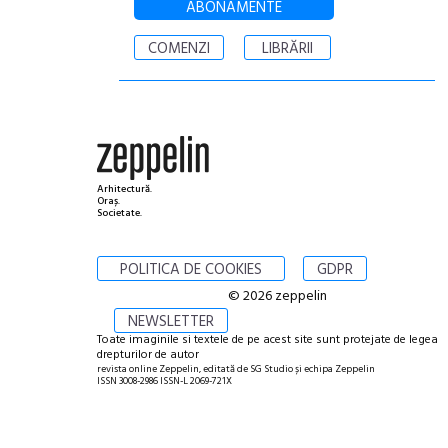
ABONAMENTE
COMENZI
LIBRĂRII
Arhitectură.
Oraș.
Societate.
POLITICA DE COOKIES
GDPR
© 2026 zeppelin
NEWSLETTER
Toate imaginile si textele de pe acest site sunt protejate de legea
drepturilor de autor
revista online Zeppelin, editată de SG Studio și echipa Zeppelin
ISSN 3008-2986 ISSN-L 2069-721X