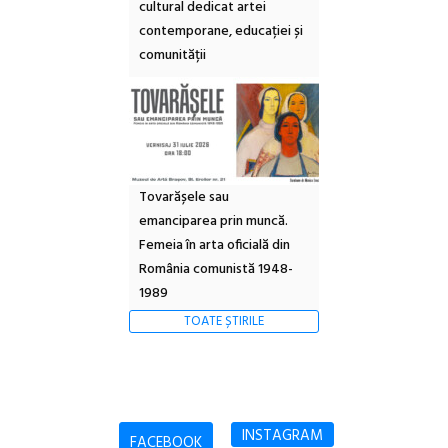
cultural dedicat artei
contemporane, educației și
comunității
Tovarășele sau
emanciparea prin muncă.
Femeia în arta oficială din
România comunistă 1948-
1989
TOATE ȘTIRILE
INSTAGRAM
FACEBOOK