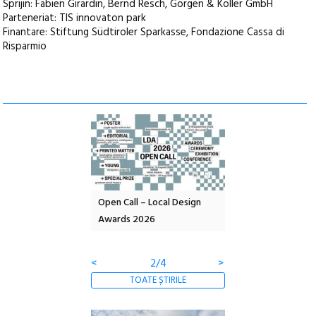
Sprijin: Fabien Girardin, Bernd Resch, Görgen & Köller GmbH
Parteneriat: TIS innovaton park
Finantare: Stiftung Südtiroler Sparkasse, Fondazione Cassa di
Risparmio
nd: POELANDA – parc
Open Call – Local Design
Anuala de artă urba
e și co-creație
Awards 2026
Artown NOW #5:
Gramatica libertății
<
2/4
>
TOATE ȘTIRILE