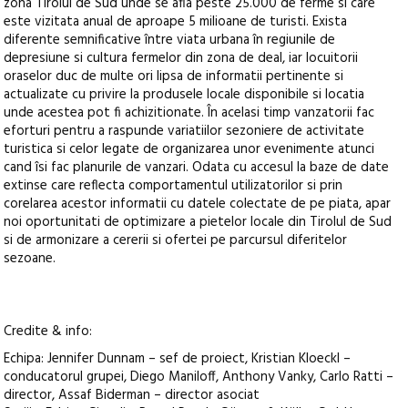
zona Tirolul de Sud unde se afla peste 25.000 de ferme si care
este vizitata anual de aproape 5 milioane de turisti. Exista
diferente semnificative între viata urbana în regiunile de
depresiune si cultura fermelor din zona de deal, iar locuitorii
oraselor duc de multe ori lipsa de informatii pertinente si
actualizate cu privire la produsele locale disponibile si locatia
unde acestea pot fi achizitionate. În acelasi timp vanzatorii fac
eforturi pentru a raspunde variatiilor sezoniere de activitate
turistica si celor legate de organizarea unor evenimente atunci
cand îsi fac planurile de vanzari. Odata cu accesul la baze de date
extinse care reflecta comportamentul utilizatorilor si prin
corelarea acestor informatii cu datele colectate de pe piata, apar
noi oportunitati de optimizare a pietelor locale din Tirolul de Sud
si de armonizare a cererii si ofertei pe parcursul diferitelor
sezoane.
Credite & info:
Echipa: Jennifer Dunnam – sef de proiect, Kristian Kloeckl –
conducatorul grupei, Diego Maniloff, Anthony Vanky, Carlo Ratti –
director, Assaf Biderman – director asociat