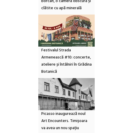
borcan, o cameră obscură și
clătite cu apă minerală
Festivalul Strada
Armenească #10: concerte,
ateliere și întâlniri în Grădina
Botanică
Picasso inaugurează noul
Art Encounters. Timișoara
va avea un nou spațiu