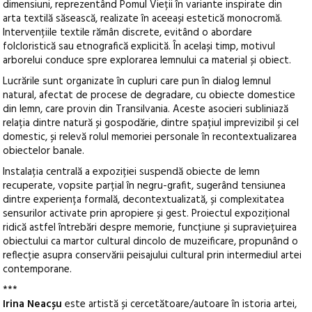
dimensiuni, reprezentând Pomul Vieții în variante inspirate din
arta textilă săsească, realizate în aceeași estetică monocromă.
Intervențiile textile rămân discrete, evitând o abordare
folcloristică sau etnografică explicită. În același timp, motivul
arborelui conduce spre explorarea lemnului ca material și obiect.
Lucrările sunt organizate în cupluri care pun în dialog lemnul
natural, afectat de procese de degradare, cu obiecte domestice
din lemn, care provin din Transilvania. Aceste asocieri subliniază
relația dintre natură și gospodărie, dintre spațiul imprevizibil și cel
domestic, și relevă rolul memoriei personale în recontextualizarea
obiectelor banale.
Instalația centrală a expoziției suspendă obiecte de lemn
recuperate, vopsite parțial în negru-grafit, sugerând tensiunea
dintre experiența formală, decontextualizată, și complexitatea
sensurilor activate prin apropiere și gest. Proiectul expozițional
ridică astfel întrebări despre memorie, funcțiune și supraviețuirea
obiectului ca martor cultural dincolo de muzeificare, propunând o
reflecție asupra conservării peisajului cultural prin intermediul artei
contemporane.
***
Irina Neacșu
este artistă și cercetătoare/autoare în istoria artei,