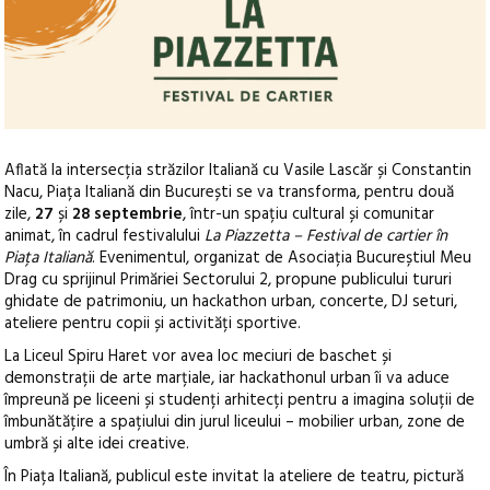
Aflată la intersecția străzilor Italiană cu Vasile Lascăr și Constantin
Nacu, Piața Italiană din București se va transforma, pentru două
zile,
27
și
28 septembrie
, într-un spațiu cultural și comunitar
animat, în cadrul festivalului
La Piazzetta – Festival de cartier în
Piața Italiană
.
Evenimentul, organizat de Asociația Bucureștiul Meu
Drag cu sprijinul Primăriei Sectorului 2, propune publicului tururi
ghidate de patrimoniu, un hackathon urban, concerte, DJ seturi,
ateliere pentru copii și activități sportive.
La Liceul Spiru Haret vor avea loc meciuri de baschet și
demonstrații de arte marțiale, iar hackathonul urban îi va aduce
împreună pe liceeni și studenți arhitecți pentru a imagina soluții de
îmbunătățire a spațiului din jurul liceului – mobilier urban, zone de
umbră și alte idei creative.
În Piața Italiană, publicul este invitat la ateliere de teatru, pictură