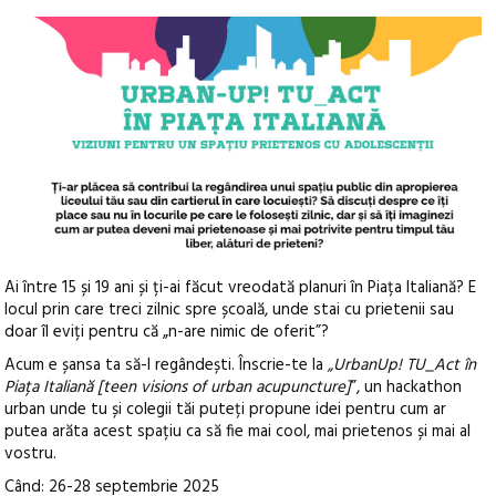
Ai între 15 și 19 ani și ți-ai făcut vreodată planuri în Piața Italiană? E
locul prin care treci zilnic spre școală, unde stai cu prietenii sau
doar îl eviți pentru că „n-are nimic de oferit”?
Acum e șansa ta să-l regândești. Înscrie-te la
„UrbanUp! TU_Act în
Piața Italiană [teen visions of urban acupuncture]
”, un hackathon
urban unde tu și colegii tăi puteți propune idei pentru cum ar
putea arăta acest spațiu ca să fie mai cool, mai prietenos și mai al
vostru.
Când: 26-28 septembrie 2025