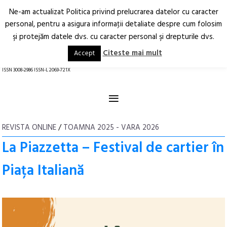
Ne-am actualizat Politica privind prelucrarea datelor cu caracter
Deschide
RO
EN
personal, pentru a asigura informaţii detaliate despre cum folosim
şi protejăm datele dvs. cu caracter personal şi drepturile dvs.
Arhitectură.
Oraș.
Societate.
Citeste mai mult
Accept
revistă online
ISSN 3008-2986 ISSN-L 2069-721X
≡
REVISTA ONLINE
/
TOAMNA 2025 - VARA 2026
La Piazzetta – Festival de cartier în
Piața Italiană