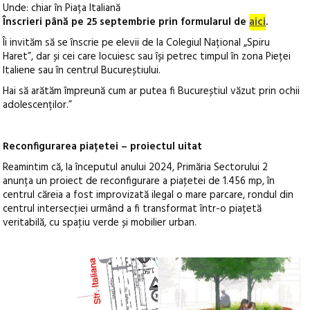
Unde: chiar în Piața Italiană
Înscrieri până pe 25 septembrie prin formularul de
aici
.
Îi invităm să se înscrie pe elevii de la Colegiul Național „Spiru
Haret”, dar și cei care locuiesc sau își petrec timpul în zona Pieței
Italiene sau în centrul Bucureștiului.
Hai să arătăm împreună cum ar putea fi Bucureștiul văzut prin ochii
adolescenților.”
Reconfigurarea piațetei – proiectul uitat
Reamintim că, la începutul anului 2024, Primăria Sectorului 2
anunța un proiect de reconfigurare a piaţetei de 1.456 mp, în
centrul căreia a fost improvizată ilegal o mare parcare, rondul din
centrul intersecţiei urmând a fi transformat într-o piațetă
veritabilă, cu spaţiu verde și mobilier urban.