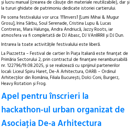
și lucru manual (crearea de căsuțe din materiale reutilizabile), dar și
la tururi ghidate de patrimoniu dedicate istoriei cartierului.
Pe scena festivalului vor urca: 111invers1 [Lumi Mihai & Mugur
Grosu], Irina Sârbu, Soul Serenade, Cristina Lupu & Lucas
Contreras, Mara Halunga, Andra Andriucă, Jazzy Roots, iar
atmosfera va fi completată de DJ Abasc, DJ VAnIIRRII și DJ Dun.
Intrarea la toate activitățile festivalului este liberă.
La Piazzetta – Festival de cartier în Piața Italiană este finanțat de
Primăria Sectorului 2, prin contractul de finanțare nerambursabilă
nr. 122796/19.08.2025, și se realizează cu sprijinul partenerilor
locali: Liceul Spiru Haret, De-A Arhitectura, OARB – Ordinul
Arhitecților din România, Filiala București, Dolci Coni, Burgerz,
Heavy Rotation și Frog.
Apel pentru înscrieri la
hackathon-ul urban organizat de
Asociaţia De-a Arhitectura