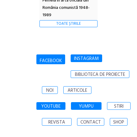
Femeia în arta oficială din
România comunistă 1948-
1989
TOATE ȘTIRILE
INSTAGRAM
FACEBOOK
BIBLIOTECA DE PROIECTE
NOI
ARTICOLE
YOUTUBE
YUMPU
STIRI
REVISTA
CONTACT
SHOP