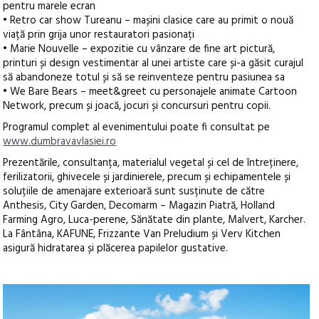
pentru marele ecran
• Retro car show Tureanu – mașini clasice care au primit o nouă
viață prin grija unor restauratori pasionați
• Marie Nouvelle – expozitie cu vânzare de fine art pictură,
printuri și design vestimentar al unei artiste care și-a găsit curajul
să abandoneze totul și să se reinventeze pentru pasiunea sa
• We Bare Bears – meet&greet cu personajele animate Cartoon
Network, precum și joacă, jocuri și concursuri pentru copii.
Programul complet al evenimentului poate fi consultat pe
www.dumbravavlasiei.ro
Prezentările, consultanța, materialul vegetal și cel de întreținere,
ferilizatorii, ghivecele și jardinierele, precum și echipamentele și
soluțiile de amenajare exterioară sunt susținute de către
Anthesis, City Garden, Decomarm – Magazin Piatră, Holland
Farming Agro, Luca-perene, Sănătate din plante, Malvert, Karcher.
La Fântâna, KAFUNE, Frizzante Van Preludium și Verv Kitchen
asigură hidratarea și plăcerea papilelor gustative.