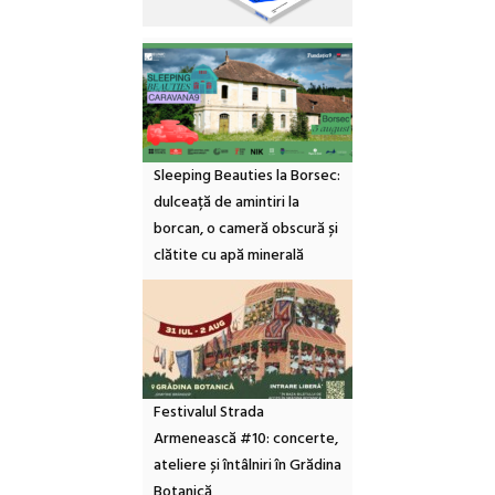
Sleeping Beauties la Borsec:
dulceață de amintiri la
borcan, o cameră obscură și
clătite cu apă minerală
Festivalul Strada
Armenească #10: concerte,
ateliere și întâlniri în Grădina
Botanică