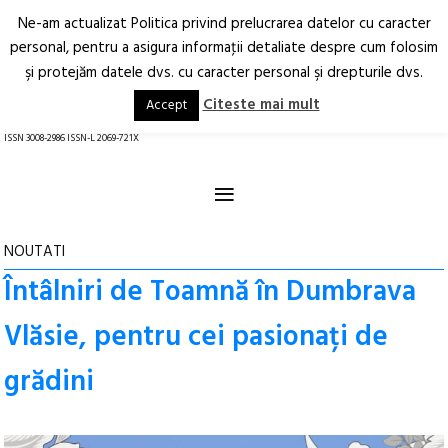
Ne-am actualizat Politica privind prelucrarea datelor cu caracter
Deschide
RO
EN
personal, pentru a asigura informaţii detaliate despre cum folosim
şi protejăm datele dvs. cu caracter personal şi drepturile dvs.
Arhitectură.
Oraș.
Societate.
Citeste mai mult
Accept
revistă online
ISSN 3008-2986 ISSN-L 2069-721X
≡
NOUTATI
Întâlniri de Toamnă în Dumbrava
Vlăsie, pentru cei pasionați de
grădini