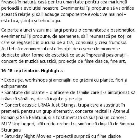
firească în natură, casă pentru umanitate pentru cea mai lungă
perioadă a evoluției noastre. Evenimentul își propune să valorifice
această relație și să îi adauge componente evolutive mai noi –
estetica, știința și tehnologia.
Ca parte a unei vizuni mai largi pentru o comunitate a pasionaților,
evenimentul își propune, de asemenea, să îi reunească pe toți cei
care se regăsesc în bucuria de a trăi, consuma și crea frumosul.
Astfel că evenimentul este însoțit de o serie de momente
dedicate altor forme de estetică ce aduc împreună pasionații –
concert de muzică acustică, proiecție de filme clasice, fine art.
16-18 septembrie. Highlights:
• Expoziție, workshops și amenajări de grădini cu plante, flori și
echipamente
• Sănătate din plante – o afacere de familie care s-a ambiționat să
trăiască sănătos, dar să îi ajute și pe alții
• Concert acustic URMA Just Strings, trupa care a susținut în
premieră, pentru un grup alternativ, concerte recital la Ateneul
Român și Sala Palatului, si a fost invitată să susțină un concert
MTV Unplugged, alături de orchestra simfonică dirijată de Simona
Strungaru
• Saturday Night Movies – proiecții surpriză cu filme clasice