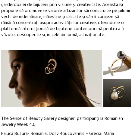
garderoba ei de bijuterii prin viziune și creativitate. Aceasta își
propune să promoveze valorile artizanilor săi construite pe pilonii
vechi de îndemânare, măiestrie și calitate și să-i încurajeze să
rămână concentrați asupra activității lor creative, oferindu-le o
platformă internațională de bijuterie contemporană pentru a fi
văzute, descoperite și, în cele din urmă, achiziționate.
+2
The Sense of Beauty Gallery designeri participanți la Romanian
Jewelry Week 4.0:
Raluca Buzura- Romania, Dolly Boucoyannis – Grecia, Maria