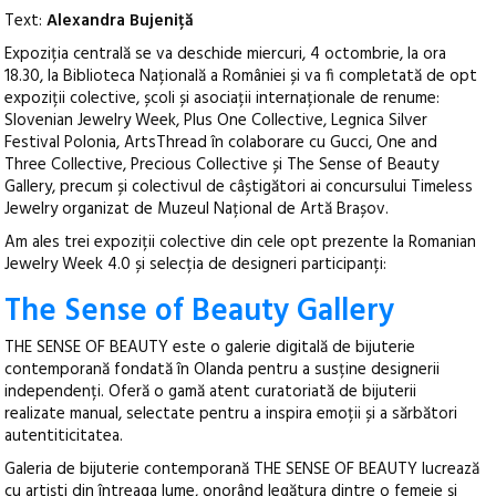
Text:
Alexandra Bujeniță
Expoziția centrală se va deschide miercuri, 4 octombrie, la ora
18.30, la Biblioteca Națională a României și va fi completată de opt
expoziții colective, școli și asociații internaționale de renume:
Slovenian Jewelry Week, Plus One Collective, Legnica Silver
Festival Polonia, ArtsThread în colaborare cu Gucci, One and
Three Collective, Precious Collective și The Sense of Beauty
Gallery, precum și colectivul de câștigători ai concursului Timeless
Jewelry organizat de Muzeul Național de Artă Brașov.
Am ales trei expoziții colective din cele opt prezente la Romanian
Jewelry Week 4.0 și selecția de designeri participanți:
The Sense of Beauty Gallery
THE SENSE OF BEAUTY este o galerie digitală de bijuterie
contemporană fondată în Olanda pentru a susține designerii
independenți. Oferă o gamă atent curatoriată de bijuterii
realizate manual, selectate pentru a inspira emoții și a sărbători
autentiticitatea.
Galeria de bijuterie contemporană THE SENSE OF BEAUTY lucrează
cu artiști din întreaga lume, onorând legătura dintre o femeie și