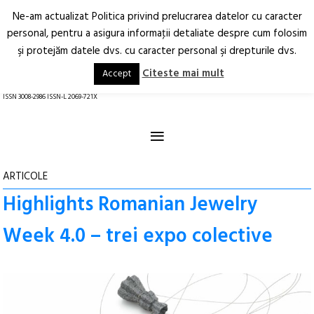
Ne-am actualizat Politica privind prelucrarea datelor cu caracter
Deschide
RO
EN
personal, pentru a asigura informaţii detaliate despre cum folosim
şi protejăm datele dvs. cu caracter personal şi drepturile dvs.
Arhitectură.
Oraș.
Societate.
Citeste mai mult
Accept
revistă online
ISSN 3008-2986 ISSN-L 2069-721X
≡
ARTICOLE
Highlights Romanian Jewelry
Week 4.0 – trei expo colective