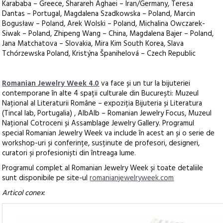
Karababa – Greece, Sharareh Aghaei – Iran/Germany, Teresa
Dantas – Portugal, Magdalena Szadkowska – Poland, Marcin
Bogusław – Poland, Arek Wolski – Poland, Michalina Owczarek-
Siwak – Poland, Zhipeng Wang – China, Magdalena Bajer – Poland,
Jana Matchatova – Slovakia, Mira Kim South Korea, Slava
Tchórzewska Poland, Kristýna Španihelová – Czech Republic
Romanian Jewelry Week 4.0
va face și un tur la bijuteriei
contemporane în alte 4 spații culturale din București: Muzeul
Național al Literaturii Române – expoziția Bijuteria și Literatura
(Tincal lab, Portugalia) , AlbAlb – Romanian Jewelry Focus, Muzeul
Național Cotroceni și Assamblage Jewelry Gallery. Programul
special Romanian Jewelry Week va include în acest an și o serie de
workshop-uri și conferințe, susținute de profesori, designeri,
curatori și profesioniști din întreaga lume.
Programul complet al Romanian Jewelry Week și toate detaliile
sunt disponibile pe site-ul
romanianjewelryweek.com
Articol conex
: