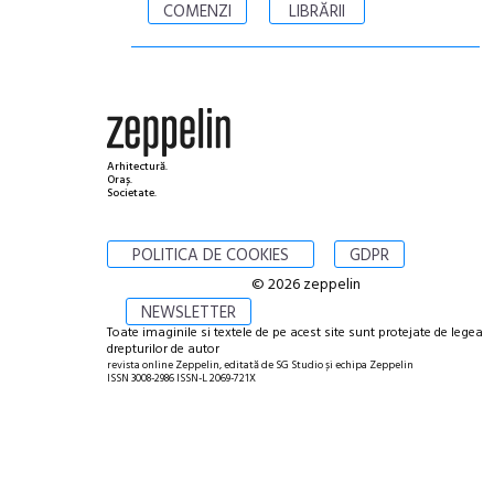
COMENZI
LIBRĂRII
Arhitectură.
Oraș.
Societate.
POLITICA DE COOKIES
GDPR
© 2026 zeppelin
NEWSLETTER
Toate imaginile si textele de pe acest site sunt protejate de legea
drepturilor de autor
revista online Zeppelin, editată de SG Studio și echipa Zeppelin
ISSN 3008-2986 ISSN-L 2069-721X