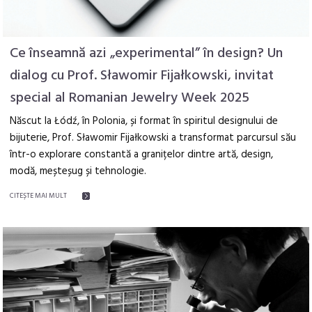
Ce înseamnă azi „experimental” în design? Un
dialog cu Prof. Sławomir Fijałkowski, invitat
special al Romanian Jewelry Week 2025
Născut la Łódź, în Polonia, și format în spiritul designului de
bijuterie, Prof. Sławomir Fijałkowski a transformat parcursul său
într-o explorare constantă a granițelor dintre artă, design,
modă, meșteșug și tehnologie.
CITEŞTE MAI MULT