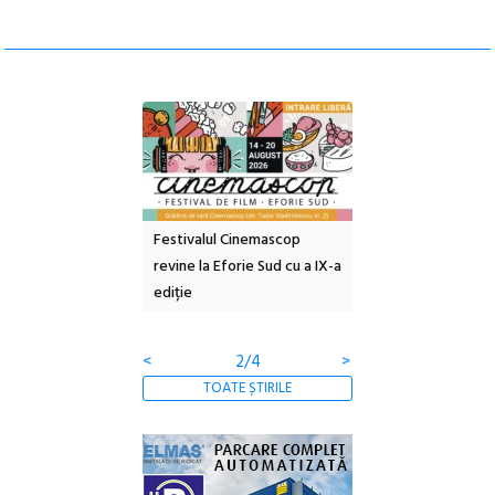
e artă urbană
Festivalul Cinemascop
Sleeping Beauties l
 NOW #5:
revine la Eforie Sud cu a IX-a
dulceață de amintiri
a libertății
ediție
borcan, o cameră ob
clătite cu apă miner
<
2/4
>
TOATE ȘTIRILE