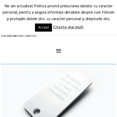
Ne-am actualizat Politica privind prelucrarea datelor cu caracter
Deschide
RO
EN
personal, pentru a asigura informaţii detaliate despre cum folosim
şi protejăm datele dvs. cu caracter personal şi drepturile dvs.
Arhitectură.
Oraș.
Societate.
Citeste mai mult
Accept
revistă online
ISSN 3008-2986 ISSN-L 2069-721X
≡