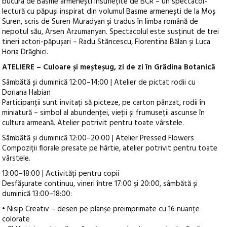
bucura de Basme armenești însuflețite de BCR – un spectacol-
lectură cu păpuși inspirat din volumul Basme armenești de la Moș
Suren, scris de Suren Muradyan și tradus în limba română de
nepotul său, Arsen Arzumanyan. Spectacolul este susținut de trei
tineri actori-păpușari – Radu Stăncescu, Florentina Bălan și Luca
Horia Drăghici.
ATELIERE – Culoare și meșteșug, zi de zi în Grădina Botanică
Sâmbătă și duminică 12:00–14:00 | Atelier de pictat rodii cu
Doriana Habian
Participanții sunt invitați să picteze, pe carton pânzat, rodii în
miniatură – simbol al abundenței, vieții și frumuseții ascunse în
cultura armeană. Atelier potrivit pentru toate vârstele.
Sâmbătă și duminică 12:00–20:00 | Atelier Pressed Flowers
Compoziții florale presate pe hârtie, atelier potrivit pentru toate
vârstele.
13:00–18:00 | Activități pentru copii
Desfășurate continuu, vineri între 17:00 și 20:00, sâmbătă și
duminică 13:00–18:00:
• Nisip Creativ – desen pe planșe preimprimate cu 16 nuanțe
colorate