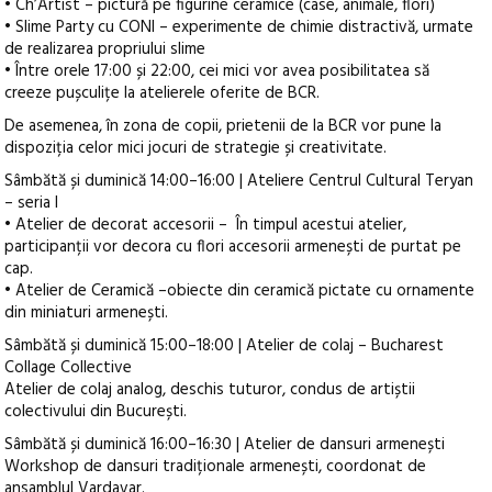
• Ch’Artist – pictură pe figurine ceramice (case, animale, flori)
• Slime Party cu CONI – experimente de chimie distractivă, urmate
de realizarea propriului slime
• Între orele 17:00 și 22:00, cei mici vor avea posibilitatea să
creeze pușculițe la atelierele oferite de BCR.
De asemenea, în zona de copii, prietenii de la BCR vor pune la
dispoziția celor mici jocuri de strategie și creativitate.
Sâmbătă și duminică 14:00–16:00 | Ateliere Centrul Cultural Teryan
– seria I
• Atelier de decorat accesorii – În timpul acestui atelier,
participanții vor decora cu flori accesorii armenești de purtat pe
cap.
• Atelier de Ceramică –obiecte din ceramică pictate cu ornamente
din miniaturi armenești.
Sâmbătă și duminică 15:00–18:00 | Atelier de colaj – Bucharest
Collage Collective
Atelier de colaj analog, deschis tuturor, condus de artiștii
colectivului din București.
Sâmbătă și duminică 16:00–16:30 | Atelier de dansuri armenești
Workshop de dansuri tradiționale armenești, coordonat de
ansamblul Vardavar.