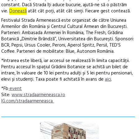
constant. Dacă Strada îți aduce bucurie, ajută-ne să o păstrăm
vie.
Donează
atât cât poți, atât cât simți. Fiecare gest contează.
Festivalul Strada Armenească este organizat de către Uniunea
Armenilor din România și Centrul Cultural Armean din București.
Parteneri: Ambasada Armeniei în România, The Fresh, Grădina
Botanică „Dimitrie Brândză”, Universitatea din București. Sponsori:
BCR, Pepsi, Ursus Cooler, Peroni, Aperol Spritz, Persil, TED’S
Coffee. Parteneri de mobilitate: Blue, Autonom România.
*Intrarea este liberă, iar accesul se realizează în limita capacității.
Pentru accesul în spațiul Grădinii Botanice se achită un bilet de
intrare, în valoare de 10 lei pentru adulți și 5 lei pentru pensionari,
elevi și studenți. Taxa poate fi achitată în avans de
aici
.
*Fb
event
Site:
www.stradaarmeneasca.ro
IG.com/stradaarmeneasca