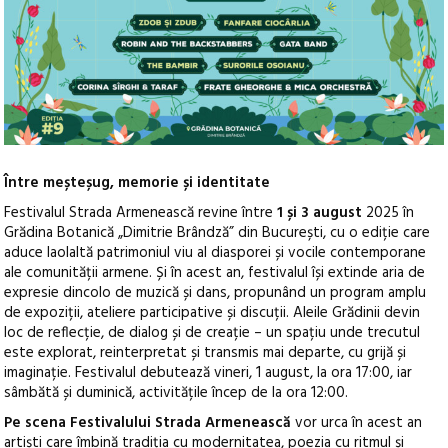
Între meșteșug, memorie și identitate
Festivalul Strada Armenească revine între
1 și 3 august
2025 în
Grădina Botanică „Dimitrie Brândză” din București, cu o ediție care
aduce laolaltă patrimoniul viu al diasporei și vocile contemporane
ale comunității armene.
Și în acest an, festivalul își extinde aria de
expresie dincolo de muzică și dans, propunând un program amplu
de expoziții, ateliere participative și discuții. Aleile Grădinii devin
loc de reflecție, de dialog și de creație – un spațiu unde trecutul
este explorat, reinterpretat și transmis mai departe, cu grijă și
imaginație. Festivalul debutează vineri, 1 august, la ora 17:00, iar
sâmbătă și duminică, activitățile încep de la ora 12:00.
Pe scena Festivalului
Strada Armenească
vor urca în acest an
artiști care îmbină tradiția cu modernitatea, poezia cu ritmul și