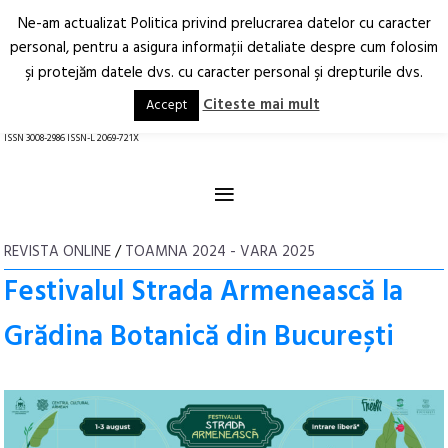
Ne-am actualizat Politica privind prelucrarea datelor cu caracter
Deschide
RO
EN
personal, pentru a asigura informaţii detaliate despre cum folosim
şi protejăm datele dvs. cu caracter personal şi drepturile dvs.
Arhitectură.
Oraș.
Societate.
Citeste mai mult
Accept
revistă online
ISSN 3008-2986 ISSN-L 2069-721X
≡
REVISTA ONLINE
/
TOAMNA 2024 - VARA 2025
Festivalul Strada Armenească la
Grădina Botanică din București