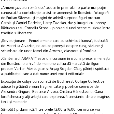
cultura armeană.
„Armenii jazzului românesc” aduce în prim-plan o parte mai puțin
cunoscută a contribuției artistice armenești în România: fotografii
de Emilian Săvescu și imagini de arhivă surprind figuri precum
Garbis și Capriel Dedeian, Harry Tavitian, dar și imagini cu Johnny
Răducanu sau Corneliu Stroe – pionieri ai unei scene muzicale între
tradiție și libertate.
„Revoluționare – Femei armene care au schimbat lumea”, ilustrată
de Maretta Aivazian, ne aduce povești despre curaj, viziune și
schimbare ale unor femei din Armenia, diaspora și România.
„Centenarul ARARAT” este o incursiune în istoria presei armenești
din România, o arhivă de memorie culturală marcată de figuri
precum Vartan Mestugean și Arșag Bogdan Căuș, părinții spirituali
ai publicației care a dat nume unei epoci editoriale.
Expoziția de colaje curatoriată de Bucharest Collage Collective
aduce în grădină viziuni fragmentate și poetice semnate de
Alexandra Grigore, Beatrice Arzoiu, Cristina Gârleșteanu, Oana
Iordăchescu și alți artiști care explorează tensiunile dintre imagine,
text și memorie.
Sâmbătă și duminică, între orele 12:00 și 16:00, cei mici se vor