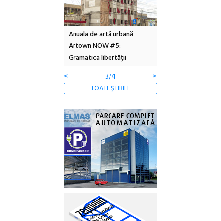
l – Local Design
Anuala de artă urbană
Festivalul Cinemas
 2026
Artown NOW #5:
revine la Eforie Sud 
Gramatica libertății
ediție
<
3/4
>
TOATE ȘTIRILE