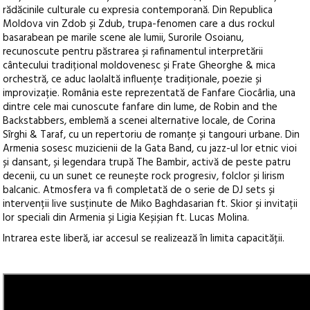
rădăcinile culturale cu expresia contemporană. Din Republica
Moldova vin Zdob și Zdub, trupa-fenomen care a dus rockul
basarabean pe marile scene ale lumii, Surorile Osoianu,
recunoscute pentru păstrarea și rafinamentul interpretării
cântecului tradițional moldovenesc și Frate Gheorghe & mica
orchestră, ce aduc laolaltă influențe tradiționale, poezie și
improvizație. România este reprezentată de Fanfare Ciocârlia, una
dintre cele mai cunoscute fanfare din lume, de Robin and the
Backstabbers, emblemă a scenei alternative locale, de Corina
Sîrghi & Taraf, cu un repertoriu de romanțe și tangouri urbane. Din
Armenia sosesc muzicienii de la Gata Band, cu jazz-ul lor etnic vioi
și dansant, și legendara trupă The Bambir, activă de peste patru
decenii, cu un sunet ce reunește rock progresiv, folclor și lirism
balcanic. Atmosfera va fi completată de o serie de DJ sets și
intervenții live susținute de Miko Baghdasarian ft. Skior și invitații
lor speciali din Armenia și Ligia Keșișian ft. Lucas Molina.
Intrarea este liberă, iar accesul se realizează în limita capacității.