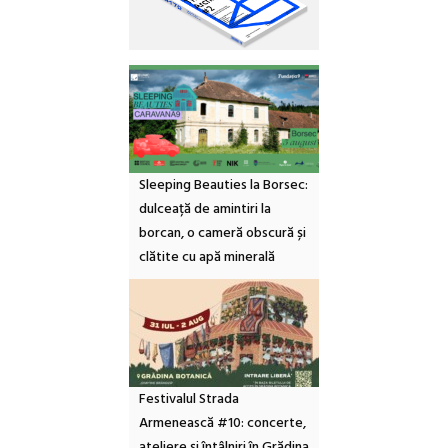
Sleeping Beauties la Borsec:
dulceață de amintiri la
borcan, o cameră obscură și
clătite cu apă minerală
Festivalul Strada
Armenească #10: concerte,
ateliere și întâlniri în Grădina