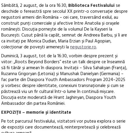
Sâmbătă, 2 august, de la ora 16:30,
Biblioteca Festivalului
se
deschide o fereastră spre secolul XX printr-o conversație despre
negustorii armeni din România – cei care, traversând exilul, au
construit punți comerciale și afective între Anatolia și orașele
românești. Discuția pornește de la volumul De la Kayseri la
București. Cusut până la capăt, semnat de Andreea Barbu, și îi are
ca invitați pe Monica Dudian, Maria Erzian și Paul Agopian,
colecționar de povești armenești la
negustorie.ro
.
Duminică, 3 august, tot de la 16:30, vorbim despre prezent și
viitor: „Roots Beyond Borders” este un talk despre ce înseamnă
să fii tânăr și armean în diaspora. Invitații – Silva Sahakyan (Franța),
Ruzanna Grigoryan (Letonia) și Manushak Danielyan (Germania) –
fac parte din Diaspora Youth Ambassadors Program 2024–2025
și vorbesc despre identitate, conexiuni transnaționale și cum se
păstrează viu un fir cultural într-o lume în continuă mișcare.
Discuția este moderată de Hrant Jaghinyan, Diaspora Youth
Ambassador din partea României.
EXPOZIȚII – memorie și identitate
Pe tot parcursul festivalului, vizitatorii vor putea explora o serie
de expoziții care documentează, reinterpretează și celebrează