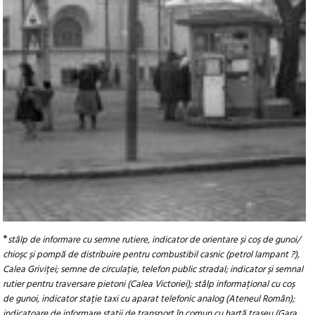
*
stâlp de informare cu semne rutiere, indicator de orientare și coș de gunoi/
chioșc și pompă de distribuire pentru combustibil casnic (petrol lampant ?),
Calea Griviței; semne de circulație, telefon public stradal; indicator și semnal
rutier pentru traversare pietoni (Calea Victoriei); stâlp informațional cu coș
de gunoi, indicator stație taxi cu aparat telefonic analog (Ateneul Român);
indicatoare de informare stații de transport în comun cu hartă traseu (Gara