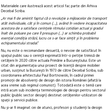
Materialele care ilustrează acest articol fac parte din Arhiva
Decebal Scriba.
„
Ar mai fi de amintit faptul că o revoluție a mijloacelor de transport
atât individuale, cât și în comun (…), având în vedere incapacitatea
acestora de a satisface cerințele ritmului cotidian actual și gradul
înalt de poluare pe care îl presupun (…) ar schimba probabil
esențial condiția străzii, lucru ce s-ar face simțit și în problema
echipamentului stradal
.”
Nu, nu este o recomandare desuetă, o nevoie de satisfăcut în
spațiul public sau o cerință exprimată într-o petiție trimisă de
cetățeni în 2020 către actuala Primărie a Bucureștiului. Este un
citat din argumentația unui proiect de licență despre mobilier
urban, susținut la București în 1973 de către Decebal Scriba, sub
coordonarea arhitectului Paul Bortnowski, în cadrul primei
promoții de absolvenți de design din istoria României (aflată la
acea vreme sub regimul comunist). Totodată este o temă care
intră acum sub incidența terminologiei de design pentru sectorul
public (public sector design) destinat cetățenilor-utilizatori de
spații și servicii publice.
Nu și-ar fi imaginat cei de atunci, profesori și studenți la design