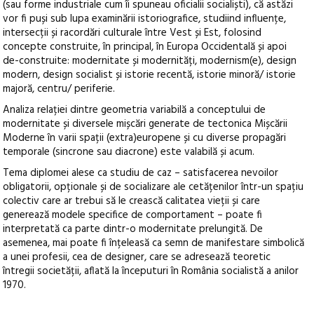
(sau forme industriale cum îi spuneau oficialii socialiști), că astăzi
vor fi puși sub lupa examinării istoriografice, studiind influențe,
intersecții și racordări culturale între Vest și Est, folosind
concepte construite, în principal, în Europa Occidentală și apoi
de-construite: modernitate și modernități, modernism(e), design
modern, design socialist și istorie recentă, istorie minoră/ istorie
majoră, centru/ periferie.
Analiza relației dintre geometria variabilă a conceptului de
modernitate și diversele mișcări generate de tectonica Mișcării
Moderne în varii spații (extra)europene și cu diverse propagări
temporale (sincrone sau diacrone) este valabilă și acum.
Tema diplomei alese ca studiu de caz – satisfacerea nevoilor
obligatorii, opționale și de socializare ale cetățenilor într-un spațiu
colectiv care ar trebui să le crească calitatea vieții și care
generează modele specifice de comportament – poate fi
interpretată ca parte dintr-o modernitate prelungită. De
asemenea, mai poate fi înțeleasă ca semn de manifestare simbolică
a unei profesii, cea de designer, care se adresează teoretic
întregii societății, aflată la începuturi în România socialistă a anilor
1970.