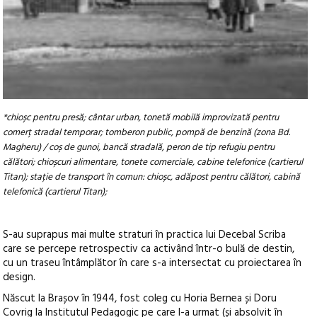
*chioșc pentru presă; cântar urban, tonetă mobilă improvizată pentru
comerț stradal temporar; tomberon public, pompă de benzină (zona Bd.
Magheru) / coș de gunoi, bancă stradală, peron de tip refugiu pentru
călători; chioșcuri alimentare, tonete comerciale, cabine telefonice (cartierul
Titan); stație de transport în comun: chioșc, adăpost pentru călători, cabină
telefonică (cartierul Titan);
S-au suprapus mai multe straturi în practica lui Decebal Scriba
care se percepe retrospectiv ca activând într-o bulă de destin,
cu un traseu întâmplător în care s-a intersectat cu proiectarea în
design.
Născut la Brașov în 1944, fost coleg cu Horia Bernea și Doru
Covrig la Institutul Pedagogic pe care l-a urmat (și absolvit în