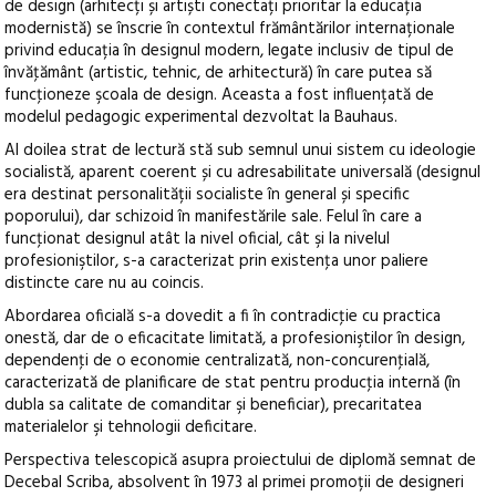
de design (arhitecți și artiști conectați prioritar la educația
modernistă) se înscrie în contextul frământărilor internaționale
privind educația în designul modern, legate inclusiv de tipul de
învăţământ (artistic, tehnic, de arhitectură) în care putea să
funcţioneze şcoala de design. Aceasta a fost influențată de
modelul pedagogic experimental dezvoltat la Bauhaus.
Al doilea strat de lectură stă sub semnul unui sistem cu ideologie
socialistă, aparent coerent și cu adresabilitate universală (designul
era destinat personalității socialiste în general și specific
poporului), dar schizoid în manifestările sale. Felul în care a
funcţionat designul atât la nivel oficial, cât şi la nivelul
profesioniştilor, s-a caracterizat prin existenţa unor paliere
distincte care nu au coincis.
Abordarea oficială s-a dovedit a fi în contradicţie cu practica
onestă, dar de o eficacitate limitată, a profesioniştilor în design,
dependenţi de o economie centralizată, non-concurenţială,
caracterizată de planificare de stat pentru producţia internă (în
dubla sa calitate de comanditar şi beneficiar), precaritatea
materialelor şi tehnologii deficitare.
Perspectiva telescopică asupra proiectului de diplomă semnat de
Decebal Scriba, absolvent în 1973 al primei promoții de designeri