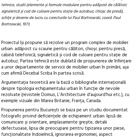
tehnice, studii (elemente și formule modulare pentru adăpost de călători;
signaletică și cod de culoare pentru stație de autobuz; chioșc de presă),
schițe și desene de lucru cu corecturile lui Paul Bortnowski, coord. Paul
Bortnowski, 1973.
Proiectul își propune să rezolve un program complex de mobilier
urban: adăpost cu scaune pentru călători, chioșc pentru presă,
cabină telefonică, signaletică și cod de culoare pentru stație de
autobuz. Partea tehnică este dublată de propunerea de înfiinţare
a unor departamente de servicii de mobilier urban în primării, așa
cum afirmă Decebal Scriba în partea scrisă.
Argumentația teoretică are la bază o bibliografie internațională
despre tipologia echipamentului urban în funcție de nevoile
rezolvate (revistele Domus, L’Architecture d’aujourd’hui etc.), cu
exemple vizuale din Marea Britanie, Franța, Canada.
Propunerea pentru București se baza pe un studiu documentat
fotografic privind deficienţele de echipament urban: lipsă de
comunicare şi orientare, amplasamente greşite, detalii
defectuoase, lipsa de preocupare pentru tipizarea unor piese,
funcţionalitate îndoielnică, ignorarea ergonomiei, aspect