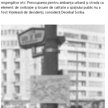
respingător etc. Preocuparea pentru ambianţa urbană şi strada ca
element de civilizaţie şi locuire de calitate a spaţiului public nu a
fost înţeleasă de decidenți, consideră Decebal Scriba.