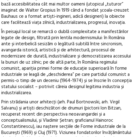
bază accesibilitatea cât mai multor oameni (utopicul „tuturor”
imaginat de Walter Gropius în 1919 când a fondat școala-creuzet
Bauhaus ce a format artişti-ingineri, adică designeri) la obiecte
care facilitează viața zilnică, industrializarea, progresul, inovația.
În peisajul local se remarcă o dublă complexitate a manifestărilor
legate de design, filtrată prin lentila modernismului: în România
ante și interbelică sesizăm o legătură subtilă între sincronism,
avangarda istorică, artistică și de arhitectură, procesul de
modernizare de durată, industrializare și democratizarea accesului
la bunuri de uz zilnic; pe de altă parte, în România regimului
comunist, apariția primei forme de educație superioară în forme
industriale se leagă de „deschiderea” pe care partidul comunist a
permis-o timp de un deceniu (1964-1974) și se înscrie în concepția
statului socialist – potrivit căreia designul legitima industria și
industrializarea.
Prin strădania unor arhitecţi (arh. Paul Bortnowski, arh. Virgil
Salvanu) şi artişti deschizători de drumuri (pictorii Ion Bitzan,
recuperat recent din perspectiva neoavangardei și a
conceptualismului, și Vladimir Șetran; graficianul Hainoroc
Constantinescu), iau naştere secţiile de Forme industriale de la
Bucureşti (1969) şi Cluj (1971). Viziunea fondatorilor învățământului