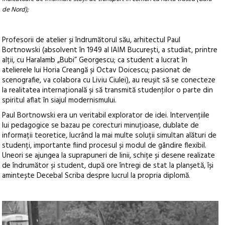
de Nord);
Profesorii de atelier și îndrumătorul său, arhitectul Paul
Bortnowski (absolvent în 1949 al IAIM București, a studiat, printre
alții, cu Haralamb „Bubi” Georgescu; ca student a lucrat în
atelierele lui Horia Creangă și Octav Doicescu; pasionat de
scenografie, va colabora cu Liviu Ciulei), au reuşit să se conecteze
la realitatea internaţională şi să transmită studenţilor o parte din
spiritul aflat în siajul modernismului.
Paul Bortnowski era un veritabil explorator de idei. Intervențiile
lui pedagogice se bazau pe corecturi minuțioase, dublate de
informații teoretice, lucrând la mai multe soluții simultan alături de
studenți, importante fiind procesul și modul de gândire flexibil.
Uneori se ajungea la suprapuneri de linii, schițe și desene realizate
de îndrumător și student, după ore întregi de stat la planșetă, își
amintește Decebal Scriba despre lucrul la propria diplomă.