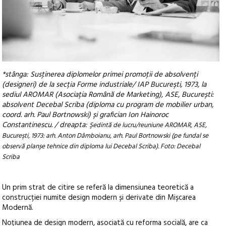
*stânga: Susţinerea diplomelor primei promoţii de absolvenți
(designeri) de la secția Forme industriale/ IAP Bucureşti, 1973, la
sediul AROMAR (Asociația Română de Marketing), ASE, București:
absolvent Decebal Scriba (diploma cu program de mobilier urban,
coord. arh. Paul Bortnowski) și grafician Ion Hainoroc
Constantinescu. / dreapta:
Şedintă de lucru/reuniune AROMAR, ASE,
Bucureşti, 1973: arh. Anton Dâmboianu, arh. Paul Bortnowski (pe fundal se
observă planșe tehnice din diploma lui Decebal Scriba). Foto: Decebal
Scriba
Un prim strat de citire se referă la dimensiunea teoretică a
construcției numite design modern și derivate din Mișcarea
Modernă.
Noțiunea de design modern, asociată cu reforma socială, are ca