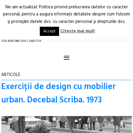
Ne-am actualizat Politica privind prelucrarea datelor cu caracter
Deschide
RO
EN
personal, pentru a asigura informaţii detaliate despre cum folosim
şi protejăm datele dvs. cu caracter personal şi drepturile dvs.
Arhitectură.
Oraș.
Societate.
Citeste mai mult
Accept
revistă online
ISSN 3008-2986 ISSN-L 2069-721X
≡
ARTICOLE
Exerciții de design cu mobilier
urban. Decebal Scriba. 1973