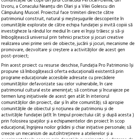
comunitățile de copii din jurul Conacului Perticari-Davila, din
Izvoru, a Conacului Neamțu din Olari și a Vilei Golescu din
Câmpulung Muscel. Proiectul face trimiteri directe către
patrimoniul construit, natural și meșteșugurile descoperite în
comunitățile explorate de către echipa fundației și invită copiii să
investigheze la rândul lor mediul în care ei înșiși trăiesc și să-și
îmbogățească universul prin tehnici practice și jocuri creative
realizarea unei prime serii de obiecte, jucării și jocuri, mecanisme de
promovare, dezvoltare și creștere a activităților de acest gen
post-proiect;
Prin acest proiect cu resurse deschise, Fundaţia Pro Patrimonio îşi
propune să îmbogățească oferta educațională existentă prin
programe educaționale accesibile adresate cu precădere
comunităților defavorizate sau celor vulnerabile, în care
patrimoniul cultural este amenințat; să continue și încurajeze pe
termen lung inițiativele de acest gen atât în interiorul
comunităților din proiect, dar și în alte comunități; să apropie
comunitățile de obiectul și noțiunea de patrimoniu și de
activitățile fundației (atît în timpul proiectului cât și după acesta )
prin folosirea spațiilor și a echipamentelor din proiect în scop
educațional, îngrijirea noilor grădini și chiar inițiative personale; să
creeze un mecanism de autoîntreţinere a atelierelor și a