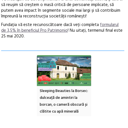
să reuşim să creştem o masă critică de persoane implicate, să
putem avea impact în segmente sociale mai largi şi să contribuim
împreună la reconstrucţia societăţii româneşti!
Fundația vă este recunoscătoare dacă veți completa
formularul
de 3,5% în beneficiul Pro Patrimonio
! Nu uitaţi, termenul final este
25 mai 2020.
Sleeping Beauties la Borsec:
Festivalul Strada
Pic
 IX-a
dulceață de amintiri la
Armenească #10: concerte,
Art
borcan, o cameră obscură și
ateliere și întâlniri în Grădina
va 
clătite cu apă minerală
Botanică
cul
con
com