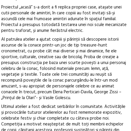
Proiectul „acasă” s-a dorit a fi replica propriei case, atașate unei
cutii personale de amintiri, în care copiii au fost invitați să-și
ascundă cele mai frumoase amintiri adunate în spațiul familial.
Proiectul a presupus totodată testarea unei noi scule mecanizate
pentru traforat, și anume fierăstrul electric.
Al patrulea atelier a ajutat copiii şi părinţii să descopere istorii
ascunse de la conace printr-un joc de tip treasure-hunt
cronometrat, cu probe cât mai diverse și mai dinamice, fie ele
sportive, culturale, creative sau de bricolaj. Proba de creație a
presupus construcția pe baza unei scurte povești a unui personaj
celebru de la conac, folosind materiale precum: lemn, ață,
vegetație și textile. Toate cele trei comunități au reușit să
recompună poveștile de la conac parcurgându-le într-un mod
amuzant, s-au apropiat de personajele celebre ce au animat
conacele în trecut, precum Elena Perticari-Davila, George Zissi –
„Prințul de la Olari”- și Vasile Golescu.
Ultimul atelier a fost dedicat serbărilor în comunitate. Activitățile
și provocările tuturor atelierelor au fost rememorate expozitiv,
celebrate festiv și chiar completate cu câteva probe noi.
Competiția a motivat neașteptat de mult toți membrii echipelor
de copii, căpitanii acestora, profesorii susținători și părinții din