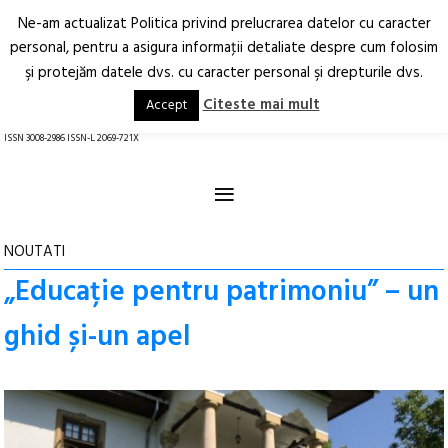
Ne-am actualizat Politica privind prelucrarea datelor cu caracter
Deschide
RO
EN
personal, pentru a asigura informaţii detaliate despre cum folosim
şi protejăm datele dvs. cu caracter personal şi drepturile dvs.
Arhitectură.
Oraș.
Societate.
Citeste mai mult
Accept
revistă online
ISSN 3008-2986 ISSN-L 2069-721X
≡
NOUTATI
„Educație pentru patrimoniu” – un
ghid și-un apel