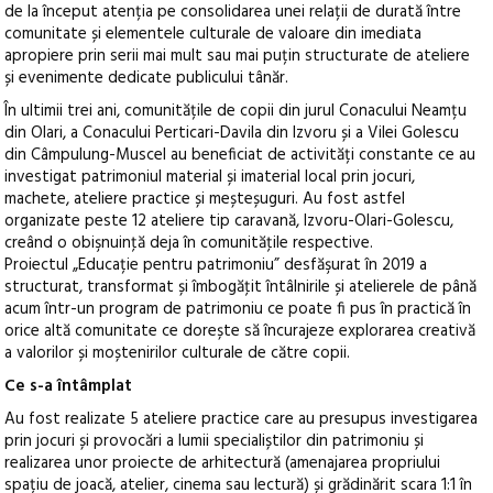
de la început atenția pe consolidarea unei relații de durată între
comunitate și elementele culturale de valoare din imediata
apropiere prin serii mai mult sau mai puțin structurate de ateliere
și evenimente dedicate publicului tânăr.
În ultimii trei ani, comunitățile de copii din jurul Conacului Neamțu
din Olari, a Conacului Perticari-Davila din Izvoru și a Vilei Golescu
din Câmpulung-Muscel au beneficiat de activități constante ce au
investigat patrimoniul material și imaterial local prin jocuri,
machete, ateliere practice și meșteșuguri. Au fost astfel
organizate peste 12 ateliere tip caravană, Izvoru-Olari-Golescu,
creând o obişnuinţă deja în comunităţile respective.
Proiectul „Educație pentru patrimoniu” desfăşurat în 2019 a
structurat, transformat și îmbogăţit întâlnirile și atelierele de până
acum într-un program de patrimoniu ce poate fi pus în practică în
orice altă comunitate ce dorește să încurajeze explorarea creativă
a valorilor și moștenirilor culturale de către copii.
Ce s-a întâmplat
Au fost realizate 5 ateliere practice care au presupus investigarea
prin jocuri și provocări a lumii specialiștilor din patrimoniu și
realizarea unor proiecte de arhitectură (amenajarea propriului
spațiu de joacă, atelier, cinema sau lectură) și grădinărit scara 1:1 în