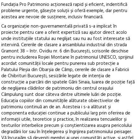
Fundaţia Pro Patrimonio acționează rapid și eficient, indentifică
probleme urgente, găsește soluții și oferă exemple, dar pentru
acestea are nevoie de susţinere, inclusiv financiară.
Ca organizaţie non-guvernamentală privată s-a implicat în
proiecte pentru care a oferit expertiză sau ajutor direct acolo
unde instituţiile statului au neglijat sau nu au fost interesate să
intervină. Cererile de clasare a ansamblului industrial din strada
Gramont 38 – Intr. Ovidiu nr. 6 din Bucureşti, scrisorile deschise
pentru includerea Roşiei Montane în patrimoniul UNESCO, sprijinul
acordat comunităţii locale pentru punerea sub protecţie a
Palatului Pleşia din Obarşia de Câmp, cererile de clasare a Fabricii
de Chibrituri Bucureşti, sesizările legate de intenţia de
construcţie a parcării din spatele Gării Sinaia, luarea de poziţie faţă
de neglijarea clădirilor de patrimoniu din centrul orașului
Câmpulung sunt doar câteva dintre ultimele luări de poziţie.
Educaţia copiilor din comunităţile alăturate obiectivelor de
patrimoniu continuă an de an. Acesteia i s-a alăturat şi
componenta educaţiei continue a publicului larg prin oferirea de
informații utile, teoretice și practice, în realizarea tencuielilor şi
texturilor interbelice precum şi conştientizarea asupra pericolului
degradării lor sau în înţelegerea şi îngrijirea patrimoniului peisager.
Vă încurajăm să deveniţi membri ai unei comunităţi active, şi astfel