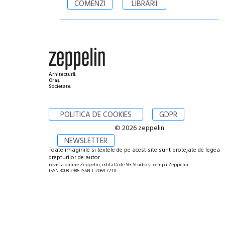
COMENZI
LIBRĂRII
Arhitectură.
Oraș.
Societate.
POLITICA DE COOKIES
GDPR
© 2026 zeppelin
NEWSLETTER
Toate imaginile si textele de pe acest site sunt protejate de legea
drepturilor de autor
revista online Zeppelin, editată de SG Studio și echipa Zeppelin
ISSN 3008-2986 ISSN-L 2069-721X