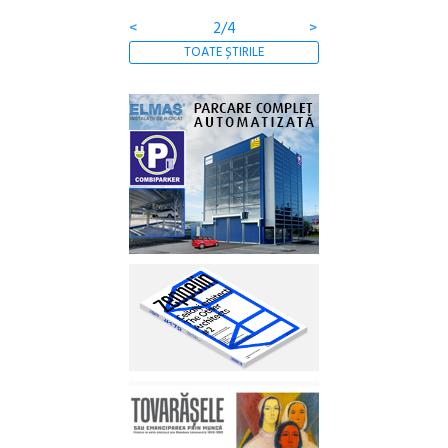
<
3/4
>
TOATE ȘTIRILE