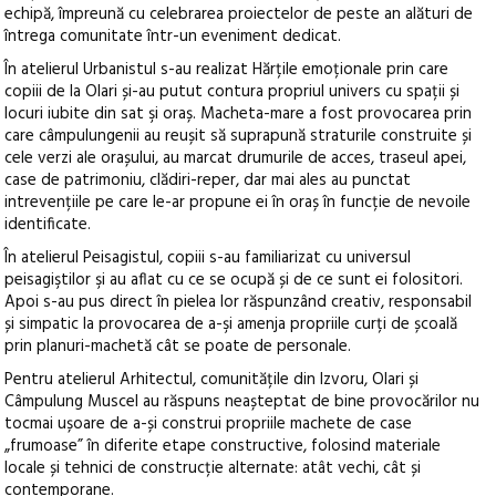
echipă, împreună cu celebrarea proiectelor de peste an alături de
întrega comunitate într-un eveniment dedicat.
În atelierul Urbanistul s-au realizat Hărțile emoționale prin care
copiii de la Olari și-au putut contura propriul univers cu spații și
locuri iubite din sat şi oraș. Macheta-mare a fost provocarea prin
care câmpulungenii au reușit să suprapună straturile construite și
cele verzi ale orașului, au marcat drumurile de acces, traseul apei,
case de patrimoniu, clădiri-reper, dar mai ales au punctat
intrevențiile pe care le-ar propune ei în oraș în funcție de nevoile
identificate.
În atelierul Peisagistul, copiii s-au familiarizat cu universul
peisagiştilor şi au aflat cu ce se ocupă și de ce sunt ei folositori.
Apoi s-au pus direct în pielea lor răspunzând creativ, responsabil
și simpatic la provocarea de a-şi amenja propriile curți de școală
prin planuri-machetă cât se poate de personale.
Pentru atelierul Arhitectul, comunitățile din Izvoru, Olari și
Câmpulung Muscel au răspuns neașteptat de bine provocărilor nu
tocmai ușoare de a-și construi propriile machete de case
„frumoase” în diferite etape constructive, folosind materiale
locale și tehnici de construcție alternate: atât vechi, cât și
contemporane.