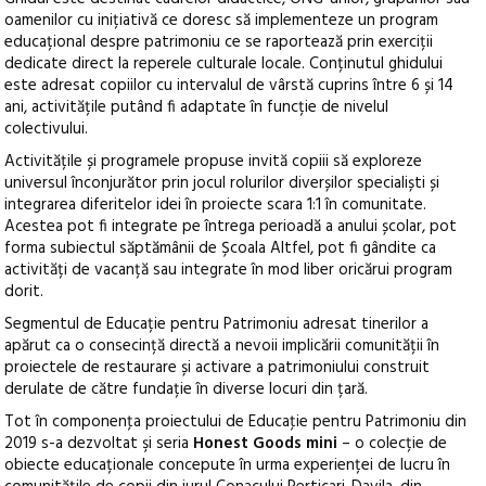
oamenilor cu inițiativă ce doresc să implementeze un program
educațional despre patrimoniu ce se raportează prin exerciții
dedicate direct la reperele culturale locale. Conținutul ghidului
este adresat copiilor cu intervalul de vârstă cuprins între 6 și 14
ani, activitățile putând fi adaptate în funcție de nivelul
colectivului.
Activitățile și programele propuse invită copiii să exploreze
universul înconjurător prin jocul rolurilor diverșilor specialiști și
integrarea diferitelor idei în proiecte scara 1:1 în comunitate.
Acestea pot fi integrate pe întrega perioadă a anului școlar, pot
forma subiectul săptămânii de Școala Altfel, pot fi gândite ca
activități de vacanță sau integrate în mod liber oricărui program
dorit.
Segmentul de Educație pentru Patrimoniu adresat tinerilor a
apărut ca o consecință directă a nevoii implicării comunității în
proiectele de restaurare și activare a patrimoniului construit
derulate de către fundație în diverse locuri din țară.
Tot în componenţa proiectului de Educaţie pentru Patrimoniu din
2019 s-a dezvoltat şi seria
Honest Goods mini
– o colecție de
obiecte educaționale concepute în urma experienței de lucru în