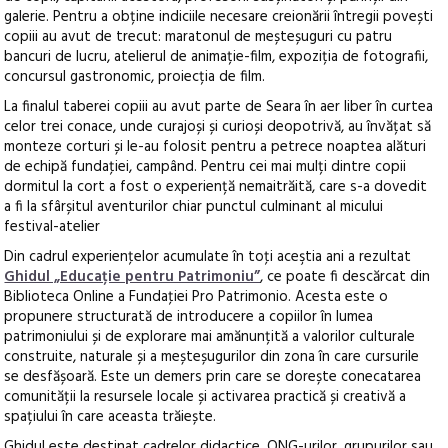
galerie. Pentru a obține indiciile necesare creionării întregii povești
copiii au avut de trecut: maratonul de meșteșuguri cu patru
bancuri de lucru, atelierul de animație-film, expoziția de fotografii,
concursul gastronomic, proiecția de film.
La finalul taberei copiii au avut parte de Seara în aer liber în curtea
celor trei conace, unde curajoși și curioși deopotrivă, au învățat să
monteze corturi și le-au folosit pentru a petrece noaptea alături
de echipă fundaţiei, campând. Pentru cei mai mulți dintre copii
dormitul la cort a fost o experiență nemaitrăită, care s-a dovedit
a fi la sfârșitul aventurilor chiar punctul culminant al micului
festival-atelier
Din cadrul experienţelor acumulate în toţi aceştia ani a rezultat
Ghidul „Educație pentru Patrimoniu”
, ce poate fi descărcat din
Biblioteca Online a Fundaţiei Pro Patrimonio. Acesta este o
propunere structurată de introducere a copiilor în lumea
patrimoniului și de explorare mai amănunțită a valorilor culturale
construite, naturale și a meșteșugurilor din zona în care cursurile
se desfășoară. Este un demers prin care se dorește conecatarea
comunității la resursele locale și activarea practică și creativă a
spațiului în care aceasta trăiește.
Ghidul este destinat cadrelor didactice, ONG-urilor, grupurilor sau