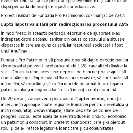
evenimentelor la conace prin donații la evenimente și vânzarea de
după perioada de finanțare a jucăriilor educative.
Proiect realizat de Fundaţia Pro Patrimonio, co-finanțat de AFCN
Luptă împotriva uitării prin redirecţionarea procentului 3,5%
În mod firesc, în această perioadă, eforturile de ajutorare s-au
îndreptat către sistemul sanitar din cauza colapsului şi a situaţiei
disperate în care am ajuns ca ţară, iar răspunsul societăţii a fost
unul #nuFirav.
Fundaţia Pro Patrimonio vă propune doar să daţi o direcţie banilor
din impozitul pe venit, acel procent de 3,5%, care altfel rămâne la
stat. Doi ani la rând, acest mic depozit de bani ne poate ajuta să
continuăm lupta împotriva uitării istoriei noastre, să continuăm să
informăm, să educăm şi să creăm modele de urmat în protejarea
patrimoniului şi integrarea lui firească în viaţa contemporană.
De 20 de ani, consecvenţi principiului #faptenuvorbe,fundaţia
intervine în aproape toate regiunile României pentru a revitaliza şi
întări comunităţi dezavantajate, aflate departe de zonele de
progres. Scopul este acela de a reintroduce în circuitul economic
un patrimoniu construit, în prezent abandonat, care și-a pierdut
rolul şi de a-i reface legăturile identitare şi cu comunitatea.