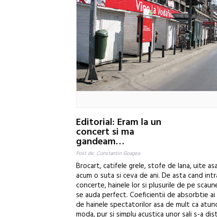
Editorial: Eram la un
concert si ma
gandeam…
Post de: Constantin Goagea
Brocart, catifele grele, stofe de lana, uite a
acum o suta si ceva de ani. De asta cand intra
concerte, hainele lor si plusurile de pe scau
se auda perfect. Coeficientii de absorbtie a
de hainele spectatorilor asa de mult ca atun
moda, pur si simplu acustica unor sali s-a dis