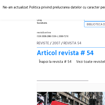
Ne-am actualizat Politica privind prelucrarea datelor cu caracter pe
Arhitectură.
NOI
Oraș.
Societate.
BIBLIOTECA D
revistă online
ISSN 3008-2986 ISSN-L 2069-721X
REVISTE
/
2007
/
REVISTA 54
Articol revista # 54
Înapoi la revista # 54
Vezi toate reviste