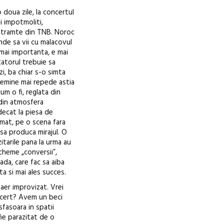
doua zile, la concertul
i impotmoliti,
e stramte din TNB. Noroc
nde sa vii cu malacovul
a mai importanta, e mai
atorul trebuie sa
zi, ba chiar s-o simta
 temine mai repede astia
cum o fi, reglata din
 din atmosfera
 decat la piesa de
umat, pe o scena fara
 sa produca mirajul. O
itarile pana la urma au
cheme „conversii”,
ada, care fac sa aiba
ta si mai ales succes.
 aer improvizat. Vrei
ncert? Avem un beci
sfasoara in spatii
fie parazitat de o