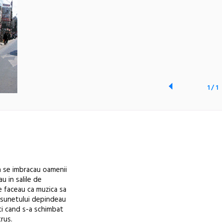
1
/
1
sa se imbracau oamenii
u in salile de
ne faceau ca muzica sa
i sunetului depindeau
ci cand s-a schimbat
trus.