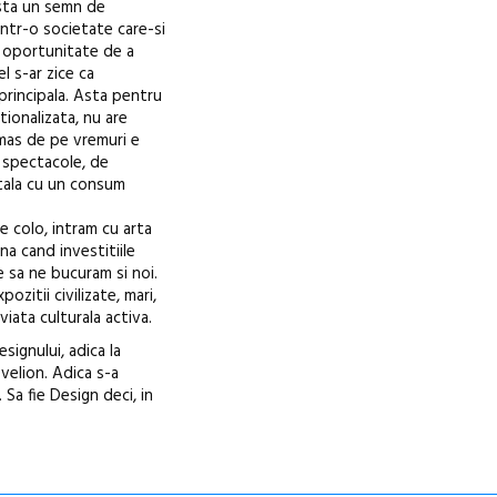
asta un semn de
intr-o societate care-si
ce oportunitate de a
l s-ar zice ca
principala. Asta pentru
tionalizata, nu are
amas de pe vremuri e
e spectacole, de
itala cu un consum
 colo, intram cu arta
na cand investitiile
e sa ne bucuram si noi.
zitii civilizate, mari,
viata culturala activa.
signului, adica la
velion. Adica s-a
Sa fie Design deci, in