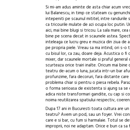
Si mi-am adus aminte de asta chiar acum vreo 
lui Balanescu, in timp ce stateam cu genunchi
intepeniti pe scaunul mititel, intre randuril
ca tricourile mulate de azi ocupa loc putin. U
aici, mai bine blugi si tricou. La sala mare, ce
bine pe scena decat in scaunele astea. Spect
inteleaga ce lucru greu e muzica din ziua de a
pe propria piele. Vreau sa ma intind, ori s-o
cu bisul lor, ca zau, doare deja. Acustica o fi 
mixer, dar scaunele mortale si praful general
scurteaza orice trairi inalte. Oricum mai bine
teatru de-acum o luna, jucata intr-un bar af
profunzime, fara decoruri, fara distante care
problema chiar si pentru o piesa rebela. Paraz
o forma serioasa de existenta si ajung sa se 
adica niste transformari gandite, cu cap si co
noima reutilizarea spatiului respectiv, coeren
Dupa 17 ani in Bucuresti toata cultura are un
teatru? Avem un pod, sau un foyer. Vrei co
care e si bar, cu fum si harmalaie. Totul se de
improprii, noi ne adaptam. Orice e bun ca sa 