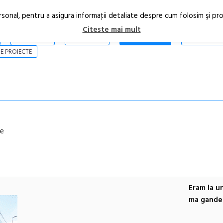
rsonal, pentru a asigura informaţii detaliate despre cum folosim şi pr
Citeste mai mult
ARTICOLE
STIRI
REVISTA PRINT
CONTACT
E PROIECTE
le
Eram la u
ma gand