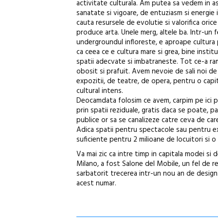
activitate culturala. Am putea sa vedem in 
sanatate si vigoare, de entuziasm si energie 
cauta resursele de evolutie si valorifica ori
produce arta. Unele merg, altele ba. Intr-un fe
undergroundul infloreste, e aproape cultura 
ca ceea ce e cultura mare si grea, bine institu
spatii adecvate si imbatraneste. Tot ce-a r
obosit si prafuit. Avem nevoie de sali noi d
expozitii, de teatre, de opera, pentru o cap
cultural intens.
Deocamdata folosim ce avem, carpim pe ici pe
prin spatii reziduale, gratis daca se poate, pa
publice or sa se canalizeze catre ceva de car
Adica spatii pentru spectacole sau pentru expo
suficiente pentru 2 milioane de locuitori si o 
Va mai zic ca intre timp in capitala modei si de
Milano, a fost Salone del Mobile, un fel de re
sarbatorit trecerea intr-un nou an de design. 
acest numar.