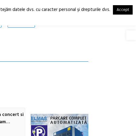
otejăm datele dvs. cu caracter personal şi drepturile dvs.
Accept
RO
EN
SHOP
Deschide
n concert si
eam…