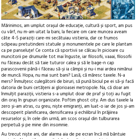
Mărinimos, am umplut orașul de educație, cultură și sport, am pus
cu vârf, nu m-am uitat la bani, la fiecare om care muncea aveam
câte 4-5 paraziți care-mi secătuiau vistieria, dar ce frumos
sclipeau pretutindeni statuile și monumentele pe care le plantam
ca pe panseluțe! Ce conta că sportivii se călcau în picioare cu
muncitorii pe drumurile tot mai înguste, iar filosofii, vaaai, filosofii
nu făceau decât să taie tuturor calea și să le bage-n cap
parascovenii până-i făceau să-și ia câmpii și nu-i mai ardea nimănui
de muncă. Hopa, nu mai sunt bani? Lasă, că măresc taxele. N-a
mers? Înmulțesc culegătorii de biruri, să pună biciul pe ei să-și facă
datoria de buni cetățeni ai glorioasei metropole. Na, că doar am
înmulțit paraziții, vistieria s-a umplut doar de praf și toți au fugit
din oraș în grupuri organizate. Poftim ghost city. Am dus taxele la
zero și-am atras, cu greu, niște emigranți, am luat-o iar de jos și-am
descoperit planificarea, densificarea și echilibrul în prăjiirea
resurselor și, în cele din urmă, am scos orașul din tulburarea
perpetuă și pe mine din insomnie.
Au trecut niște ani, dar alarma aia de pe ecran încă mă bântuie