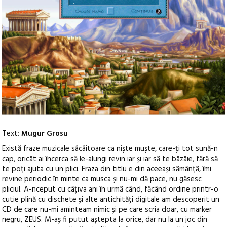
Text:
Mugur Grosu
Există fraze muzicale sâcâitoare ca niște muște, care-ți tot sună-n
cap, oricât ai încerca să le-alungi revin iar și iar să te bâzâie, fără să
te poți ajuta cu un plici. Fraza din titlu e din aceeași sămânță, îmi
revine periodic în minte ca musca și nu-mi dă pace, nu găsesc
pliciul. A-nceput cu câțiva ani în urmă când, făcând ordine printr-o
cutie plină cu dischete și alte antichități digitale am descoperit un
CD de care nu-mi aminteam nimic și pe care scria doar, cu marker
negru, ZEUS.
M-aș fi putut aștepta la orice, dar nu la un joc din