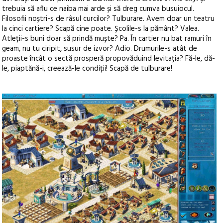
trebuia să aflu ce naiba mai arde și să dreg cumva busuiocul.
Filosofii noștri-s de râsul curcilor? Tulburare. Avem doar un teatru
la cinci cartiere? Scapă cine poate. Școlile-s la pământ? Valea.
Atleții-s buni doar să prindă muște? Pa. În cartier nu bat ramuri în
geam, nu tu ciripit, susur de izvor? Adio. Drumurile-s atât de
proaste încât o sectă prosperă propovăduind levitația? Fă-le, dă-
le, piaptănă-i, creează-le condiții! Scapă de tulburare!