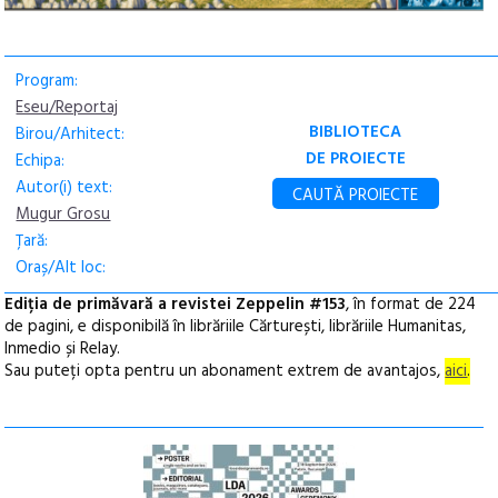
Program:
Eseu/Reportaj
BIBLIOTECA
Birou/Arhitect:
DE PROIECTE
Echipa:
Autor(i) text:
CAUTĂ PROIECTE
Mugur Grosu
Țară:
Oraș/Alt loc:
Ediția de primăvară a revistei Zeppelin #153
, în format de 224
de pagini, e disponibilă în librăriile Cărturești, librăriile Humanitas,
Inmedio și Relay.
Sau puteți opta pentru un abonament extrem de avantajos,
aici
.