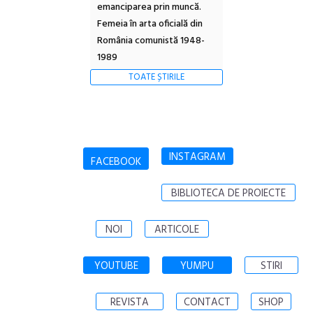
emanciparea prin muncă.
Femeia în arta oficială din
România comunistă 1948-
1989
TOATE ȘTIRILE
INSTAGRAM
FACEBOOK
BIBLIOTECA DE PROIECTE
NOI
ARTICOLE
YOUTUBE
YUMPU
STIRI
REVISTA
CONTACT
SHOP