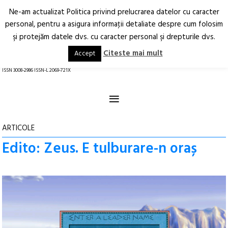
Ne-am actualizat Politica privind prelucrarea datelor cu caracter
Deschide
RO
EN
personal, pentru a asigura informaţii detaliate despre cum folosim
şi protejăm datele dvs. cu caracter personal şi drepturile dvs.
Arhitectură.
Oraș.
Societate.
Citeste mai mult
Accept
revistă online
ISSN 3008-2986 ISSN-L 2069-721X
≡
ARTICOLE
Edito: Zeus. E tulburare-n oraș