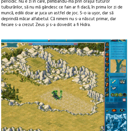
periodic. Nu e zi în care, plimbându-mă prin orașul tuturor
tulburărilor, să nu mă gândesc ce fain ar fi dacă, în prima lor zi de
muncă, edilii doar ar juca un astfel de joc. S-o ia ușor, dar să
deprindă măcar alfabetul. Că nimeni nu s-a născut primar, dar
fiecare s-a crezut Zeus și s-a dovedit a fi Hidra.