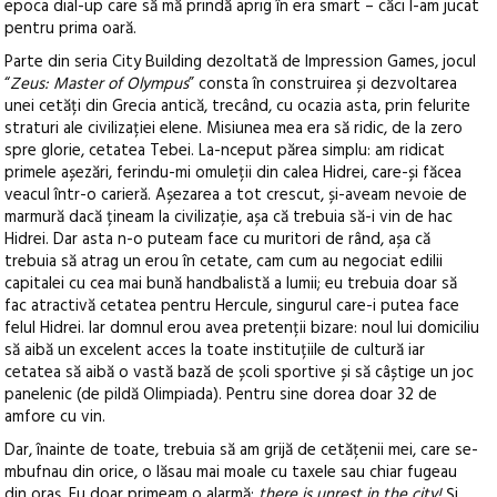
epoca dial-up care să mă prindă aprig în era smart – căci l-am jucat
pentru prima oară.
Parte din seria City Building dezoltată de Impression Games, jocul
“
Zeus: Master of Olympus
” consta în construirea și dezvoltarea
unei cetăți din Grecia antică, trecând, cu ocazia asta, prin felurite
straturi ale civilizației elene. Misiunea mea era să ridic, de la zero
spre glorie, cetatea Tebei. La-nceput părea simplu: am ridicat
primele așezări, ferindu-mi omuleții din calea Hidrei, care-și făcea
veacul într-o carieră. Așezarea a tot crescut, și-aveam nevoie de
marmură dacă țineam la civilizație, așa că trebuia să-i vin de hac
Hidrei. Dar asta n-o puteam face cu muritori de rând, așa că
trebuia să atrag un erou în cetate, cam cum au negociat edilii
capitalei cu cea mai bună handbalistă a lumii; eu trebuia doar să
fac atractivă cetatea pentru Hercule, singurul care-i putea face
felul Hidrei. Iar domnul erou avea pretenții bizare: noul lui domiciliu
să aibă un excelent acces la toate instituțiile de cultură iar
cetatea să aibă o vastă bază de școli sportive și să câștige un joc
panelenic (de pildă Olimpiada). Pentru sine dorea doar 32 de
amfore cu vin.
Dar, înainte de toate, trebuia să am grijă de cetățenii mei, care se-
mbufnau din orice, o lăsau mai moale cu taxele sau chiar fugeau
din oraș. Eu doar primeam o alarmă:
there is unrest in the city!
Și