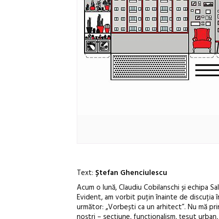
Text:
Ștefan Ghenciulescu
Acum o lună, Claudiu Cobilanschi și echipa Sa
Evident, am vorbit puțin înainte de discuția în
următor: „Vorbești ca un arhitect”. Nu mă pri
noștri – secțiune, funcționalism, țesut urban, 