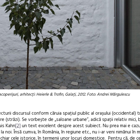
coperișuri, arhitecți: Heierle & Trofin, Galați, 2012. Foto: Andrei Mărgulescu
ecturii discursul conform căruia spațiul public al orașului (occidental) t
e (străzi). Se vorbește de „saloane urbane”, adică spații relativ mici, b
uis Kahn
[2]
un text excelent despre acest subiect. Nu prea mai e cazul
a noi. Însă cumva, în România, în regiune etc., nu i-ar veni nimănui în 
, chiar cele istorice, în termenii unor locuri domestice. Pentru că, de c