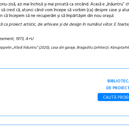
iu-zisă, azi mai închisă și mai privată ca oricând. Acasă e „înăuntru” c
cep să cred că, atunci când vom începe să vorbim (ca) despre case și at
 semn că începem să ne recuperăm și să împărtășim din nou orașul.
ca proiect artistic, de arhivare și de design în numărul viitor. E foarte
reement, 1973, A+U
eppelin „Afară înăuntru” (2020), casa din garaje, Bragaditu (arhitecți: Abruptarhite
BIBLIOTEC
DE PROIEC
CAUTĂ PROIE