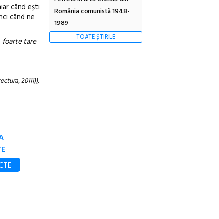
hiar când ești
România comunistă 1948-
unci când ne
1989
TOATE ȘTIRILE
, foarte tare
ctura, 20111)),
A
TE
CTE