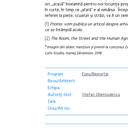
ori, „acasă” înseamnă pentru noi locuința-propr
în curte, în timp ce „afară” e al nimănui. În
referim la piețe, scuaruri și străzi, va fi un
[1]
Promo: vom publica un articol despre arhivă 
ce se întâmplă acolo.
[2]
The Room, the Street and the Human Ag
*
Imagini din slider: mențiuni și premii la concursul Z
Larix Studio, manej,Sânsimion, 2018
Program:
Eseu/Reportaj
Birou/Arhitect:
Echipa:
Autor(i) text:
Ștefan Ghenciulescu
Țară:
Oraș/Alt loc: