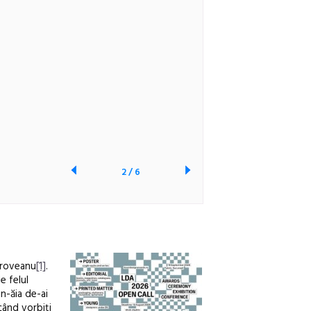
2
/
6
 Oroveanu
[1]
.
e felul
n-ăia de-ai
 când vorbiți