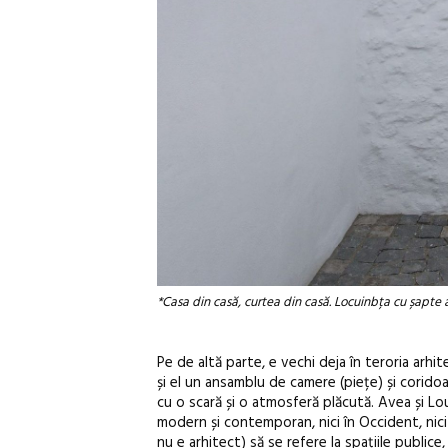
*Casa din casă, curtea din casă. Locuinbța cu șapte a
Pe de altă parte, e vechi deja în teroria arhit
și el un ansamblu de camere (piețe) și coridoar
cu o scară și o atmosferă plăcută. Avea și Lo
modern și contemporan, nici în Occident, nici l
nu e arhitect) să se refere la spațiile publice