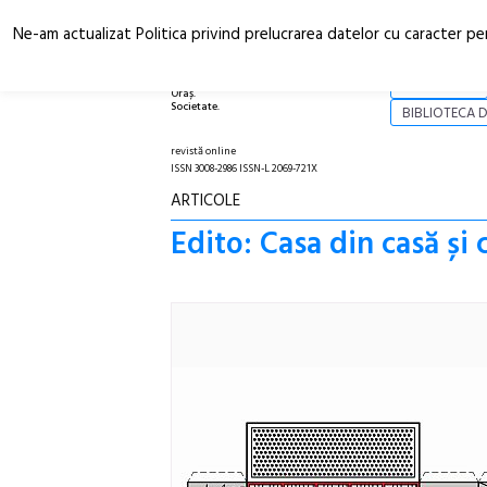
Ne-am actualizat Politica privind prelucrarea datelor cu caracter pe
Arhitectură.
NOI
Oraș.
Societate.
BIBLIOTECA D
revistă online
ISSN 3008-2986 ISSN-L 2069-721X
ARTICOLE
Edito: Casa din casă și 