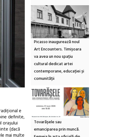
Picasso inaugurează noul
Art Encounters. Timișoara
va avea un nou spațiu
cultural dedicat artei
contemporane, educației și
comunității
radițional e
ine definite,
Tovarășele sau
 orașului
minte (dacă
emanciparea prin muncă.
ele mai multe
Femeia în arta oficială din