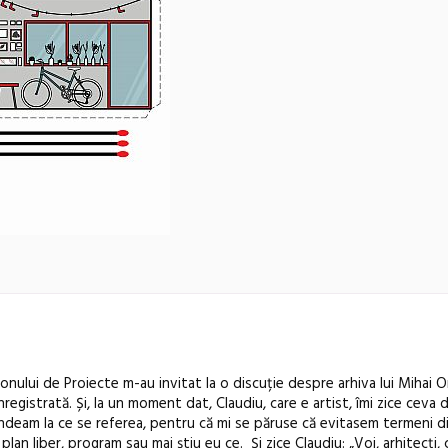
lonului de Proiecte m-au invitat la o discuție despre arhiva lui Mihai
registrată. Și, la un moment dat, Claudiu, care e artist, îmi zice ceva
d
ndeam la ce se referea, pentru că mi se păruse că evitasem termeni di
plan liber, program sau mai știu eu ce. Și zice Claudiu: „Voi, arhitecți,