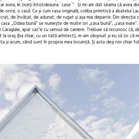
e ar avea, le ziceți întotdeauna `case`”. Și mi-am dat seama că avea d
e orice, o casă. Ca și cum casa originală, coliba primitivă a abatelui Laug
În curând: P
rat, de învățat, de adunat, de rugat și așa mai departe. Din direcția ce
de poezie și 
 casa. „Odaia bună” se numește de multe ori „casa bună”, „casa mare”. Ș
ui Caragiale, apar cas”e cu sensul de camere. Trebuie să recunosc că, 
t la oraș (ba chiar, cu un tată arhitect), m-am obișnuit și eu să zic că m
esta și acum, când sunt în propria mea locuință. Și asta deși noi chiar f