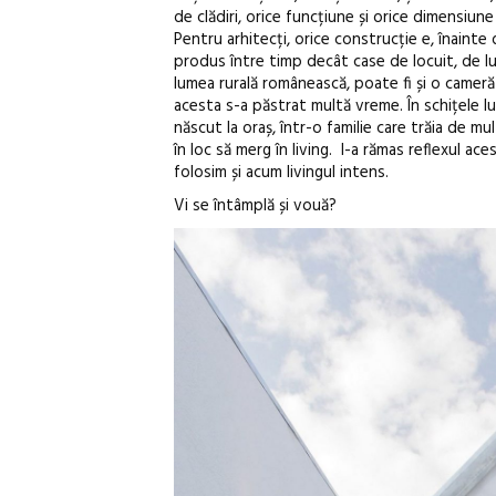
de clădiri, orice funcțiune și orice dimensiun
Pentru arhitecți, orice construcție e, înainte d
produs între timp decât case de locuit, de luc
lumea rurală românească, poate fi și o cameră
acesta s-a păstrat multă vreme. În schițele l
născut la oraș, într-o familie care trăia de mul
în loc să merg în living. I-a rămas reflexul ac
folosim și acum livingul intens.
Vi se întâmplă și vouă?