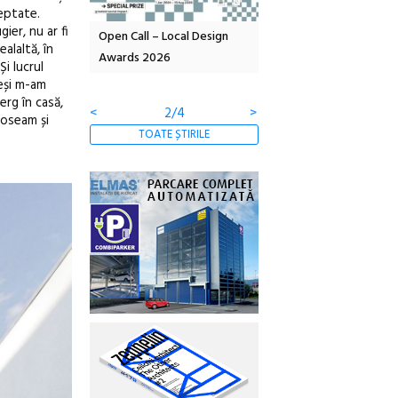
reptate.
ier, nu ar fi
OELANDA – parc
Open Call – Local Design
Anuala de artă urbană
alaltă, în
co-creație
Awards 2026
Artown NOW #5:
i lucrul
Gramatica libertății
deși m-am
erg în casă,
<
2/4
>
oloseam și
TOATE ȘTIRILE