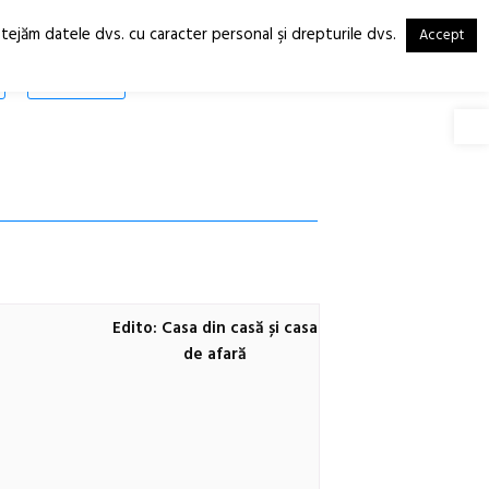
otejăm datele dvs. cu caracter personal şi drepturile dvs.
Accept
RO
EN
SHOP
Deschide
Edito: Casa din casă și casa
de afară