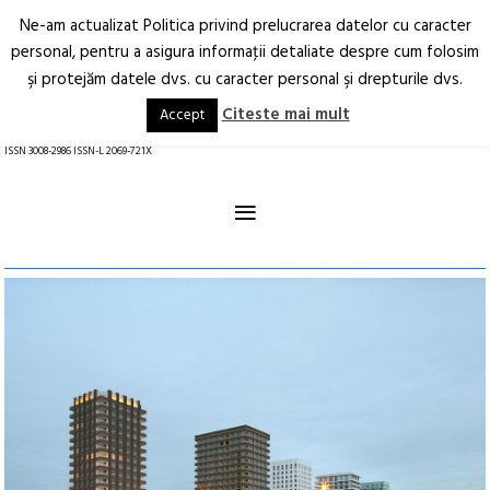
Ne-am actualizat Politica privind prelucrarea datelor cu caracter
Deschide
RO
EN
personal, pentru a asigura informaţii detaliate despre cum folosim
şi protejăm datele dvs. cu caracter personal şi drepturile dvs.
Arhitectură.
Oraș.
Societate.
Citeste mai mult
Accept
revistă online
ISSN 3008-2986 ISSN-L 2069-721X
≡