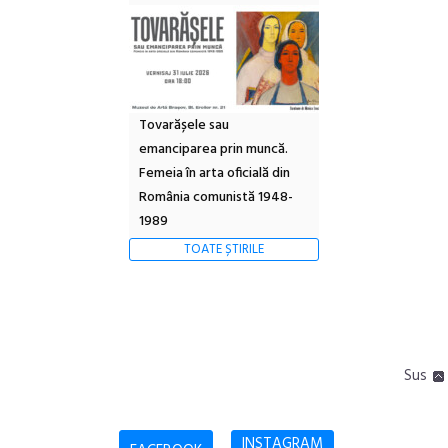
Tovarășele sau
emanciparea prin muncă.
Femeia în arta oficială din
România comunistă 1948-
1989
TOATE ȘTIRILE
Sus
INSTAGRAM