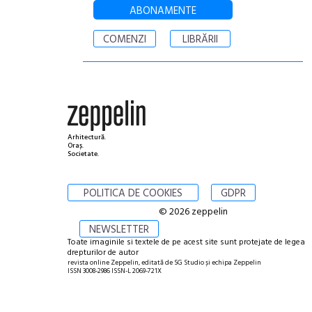
ABONAMENTE
COMENZI
LIBRĂRII
Arhitectură.
Oraș.
Societate.
POLITICA DE COOKIES
GDPR
© 2026 zeppelin
NEWSLETTER
Toate imaginile si textele de pe acest site sunt protejate de legea
drepturilor de autor
revista online Zeppelin, editată de SG Studio și echipa Zeppelin
ISSN 3008-2986 ISSN-L 2069-721X