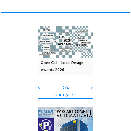
nd: POELANDA – parc
Open Call – Local Design
Anuala de artă urba
e și co-creație
Awards 2026
Artown NOW #5:
Gramatica libertății
<
2/4
>
TOATE ȘTIRILE