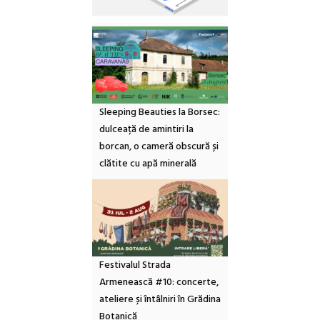
Sleeping Beauties la Borsec:
dulceață de amintiri la
borcan, o cameră obscură și
clătite cu apă minerală
Festivalul Strada
Armenească #10: concerte,
ateliere și întâlniri în Grădina
Botanică