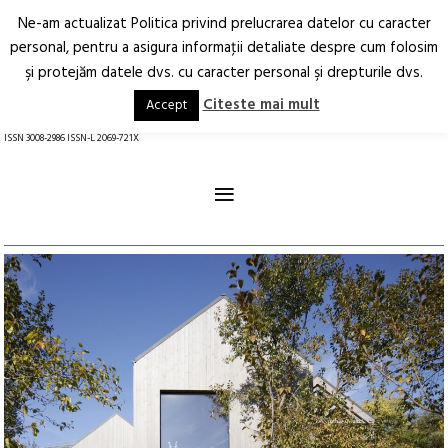
Ne-am actualizat Politica privind prelucrarea datelor cu caracter
Deschide
RO
EN
personal, pentru a asigura informaţii detaliate despre cum folosim
şi protejăm datele dvs. cu caracter personal şi drepturile dvs.
Arhitectură.
Oraș.
Societate.
Citeste mai mult
Accept
revistă online
ISSN 3008-2986 ISSN-L 2069-721X
≡