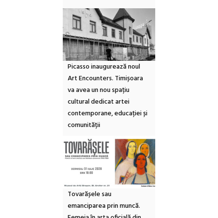
Picasso inaugurează noul
Art Encounters. Timișoara
va avea un nou spațiu
cultural dedicat artei
contemporane, educației și
comunității
Tovarășele sau
emanciparea prin muncă.
Femeia în arta oficială din