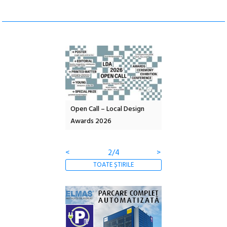
nd: POELANDA – parc
Open Call – Local Design
Anuala de artă urba
e și co-creație
Awards 2026
Artown NOW #5:
Gramatica libertății
<
2/4
>
TOATE ȘTIRILE