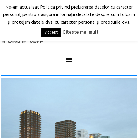
Ne-am actualizat Politica privind prelucrarea datelor cu caracter
Deschide
RO
EN
personal, pentru a asigura informaţii detaliate despre cum folosim
şi protejăm datele dvs. cu caracter personal şi drepturile dvs.
Arhitectură.
Oraș.
Societate.
Citeste mai mult
Accept
revistă online
ISSN 3008-2986 ISSN-L 2069-721X
≡