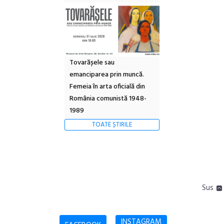
Tovarășele sau
emanciparea prin muncă.
Femeia în arta oficială din
România comunistă 1948-
1989
TOATE ȘTIRILE
Sus
INSTAGRAM