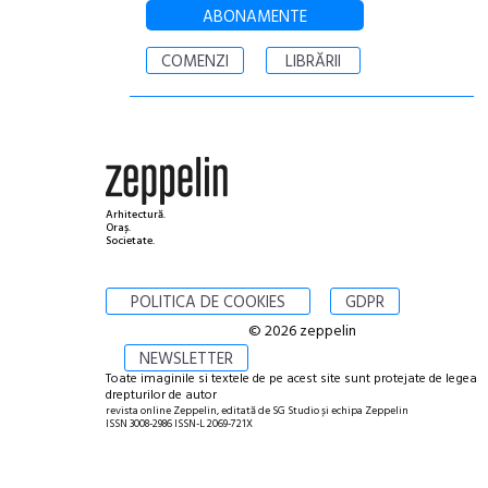
ABONAMENTE
COMENZI
LIBRĂRII
Arhitectură.
Oraș.
Societate.
POLITICA DE COOKIES
GDPR
© 2026 zeppelin
NEWSLETTER
Toate imaginile si textele de pe acest site sunt protejate de legea
drepturilor de autor
revista online Zeppelin, editată de SG Studio și echipa Zeppelin
ISSN 3008-2986 ISSN-L 2069-721X