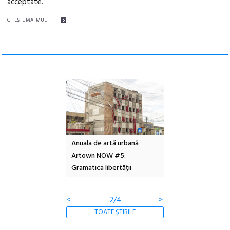
acceptate.
CITEŞTE MAI MULT
l – Local Design
Anuala de artă urbană
Festivalul Cinemas
 2026
Artown NOW #5:
revine la Eforie Sud 
Gramatica libertății
ediție
<
2/4
>
TOATE ȘTIRILE