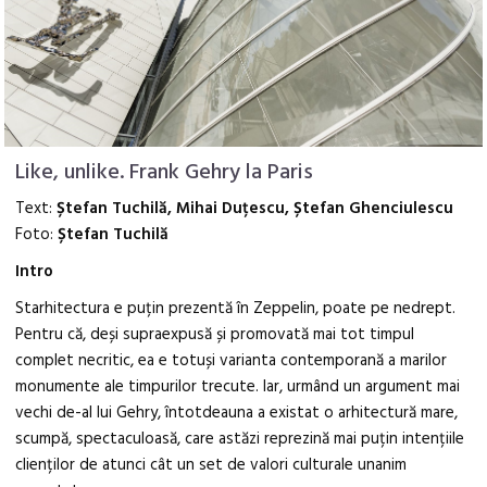
Like, unlike. Frank Gehry la Paris
Text:
Ștefan Tuchilă, Mihai Duțescu, Ștefan Ghenciulescu
Foto:
Ștefan Tuchilă
Intro
Starhitectura e puțin prezentă în Zeppelin, poate pe nedrept.
Pentru că, deși supraexpusă și promovată mai tot timpul
complet necritic, ea e totuși varianta contemporană a marilor
monumente ale timpurilor trecute. Iar, urmând un argument mai
vechi de-al lui Gehry, întotdeauna a existat o arhitectură mare,
scumpă, spectaculoasă, care astăzi reprezină mai puțin intențiile
clienților de atunci cât un set de valori culturale unanim