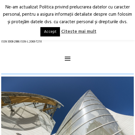
Ne-am actualizat Politica privind prelucrarea datelor cu caracter
Deschide
RO
EN
personal, pentru a asigura informaţii detaliate despre cum folosim
şi protejăm datele dvs. cu caracter personal şi drepturile dvs.
Arhitectură.
Oraș.
Societate.
Citeste mai mult
Accept
revistă online
ISSN 3008-2986 ISSN-L 2069-721X
≡