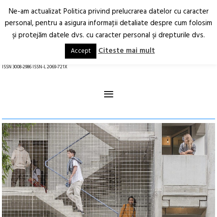
Ne-am actualizat Politica privind prelucrarea datelor cu caracter
Deschide
RO
EN
personal, pentru a asigura informaţii detaliate despre cum folosim
şi protejăm datele dvs. cu caracter personal şi drepturile dvs.
Arhitectură.
Oraș.
Societate.
Citeste mai mult
Accept
revistă online
ISSN 3008-2986 ISSN-L 2069-721X
≡