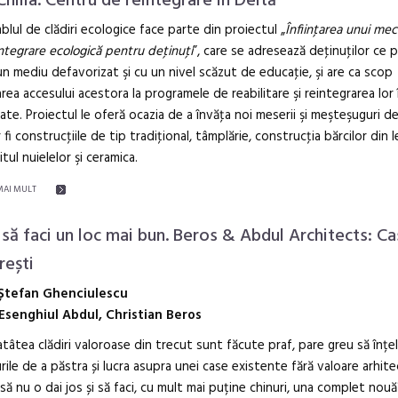
Chilia. Centru de reintegrare în Deltă
lul de clădiri ecologice face parte din proiectul „
Înfiinţarea unui me
ntegrare ecologică pentru deţinuţi
”, care se adresează deţinuţilor ce 
un mediu defavorizat şi cu un nivel scăzut de educaţie, şi are ca scop
tarea accesului acestora la programele de reabilitare şi reintegrarea lor 
ate. Proiectul le oferă ocazia de a învăţa noi meserii şi meşteşuguri de
 fi construcţiile de tip tradiţional, tâmplărie, construcţia bărcilor din 
itul nuielelor şi ceramica.
MAI MULT
să faci un loc mai bun. Beros & Abdul Architects: Cas
rești
Ștefan Ghenciulescu
Esenghiul Abdul, Christian Beros
tâtea clădiri valoroase din trecut sunt făcute praf, pare greu să înțel
rile de a păstra și lucra asupra unei case existente fără valoare arhite
să nu o dai jos și să faci, cu mult mai puține chinuri, una complet nouă