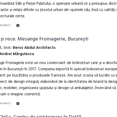
nsamblul Sălii și Pieței Palatului, o operație urbană ce a presupus dist
ante și relații dificile cu țesutul urban din spatele său, însă cu calităț
itecturale certe.
MAI MULT
 și rece. Mesange Fromagerie, București
t, text:
Beros Abdul Architects
Andrei Mărgulescu
e Fromagerie este un nou comerciant de brânzeturi care şi-a deschi
n în Bucureşti în 2017. Compania importă în special brânzeturi europe
ent pe bucătăria si produsele franceze. Am avut ocazia să lucrăm cu e
iect de design integral, elaborând de la identitatea de brand la desi
or, mobilier, organizarea spațiului şi design-ul ambalajelor, încercând să
uim o imagine coerentă.
MAI MULT