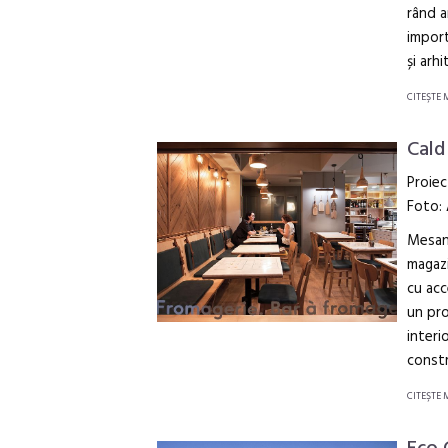
rând a
import
și arh
CITEŞTE 
Cald
Proiec
Foto:
Mesang
magazi
cu acc
un pro
interi
constr
CITEŞTE 