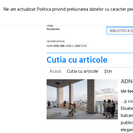
Ne-am actualizat Politica privind prelucrarea datelor cu caracter pe
Arhitectură.
NOI
Oraș.
Societate.
BIBLIOTECA D
revistă online
ISSN 3008-2986 ISSN-L 2069-721X
Cutia cu articole
Acasă
Cutia cu articole
Ştiri
ADN 
Un lo
…și co
Elisab
balcan
public
elegan