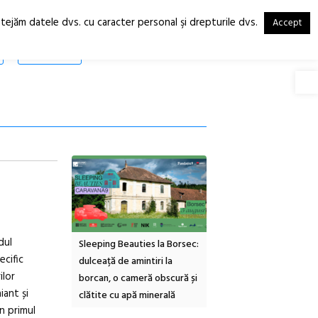
otejăm datele dvs. cu caracter personal şi drepturile dvs.
Accept
RO
EN
SHOP
Deschide
dul
inemascop
Sleeping Beauties la Borsec:
Festivalul Strada
ecific
rie Sud cu a IX-a
dulceață de amintiri la
Armenească #10: concer
ilor
borcan, o cameră obscură și
ateliere și întâlniri în Gr
iant și
clătite cu apă minerală
Botanică
n primul