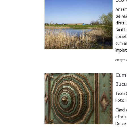
Eco 
Ansamb
de rei
dintr 
facili
societ
cum ar
împlet
CITEŞTE 
Cum 
Bucu
Text:
Foto:
Când a
efortu
De ce 