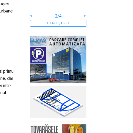
rugeri
i urbane
<
2/4
>
TOATE ȘTIRILE
s primul
ne, dar
i într-
gnul