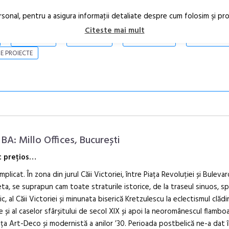
rsonal, pentru a asigura informaţii detaliate despre cum folosim şi pr
Citeste mai mult
ARTICOLE
STIRI
REVISTA PRINT
CONTACT
E PROIECTE
BA: Millo Offices, București
c prețios…
mplicat. În zona din jurul Căii Victoriei, între Piața Revoluției și Bulevar
Festivalul C
eta, se suprapun cam toate straturile istorice, de la traseul sinuos, sp
revine la Efo
ic, al Căii Victoriei și minunata biserică Kretzulescu la eclectismul clădir
ediție
e și al caselor sfârșitului de secol XIX și apoi la neoromânescul flamboa
ța Art-Deco și modernistă a anilor ’30. Perioada postbelică ne-a dat î