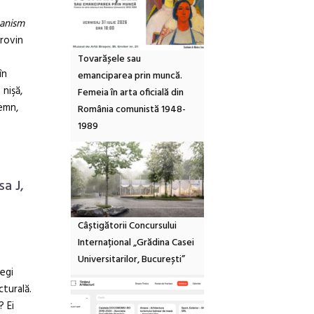
canism
provin
Tovarășele sau
în
emanciparea prin muncă.
 nişă,
Femeia în arta oficială din
lemn,
România comunistă 1948-
1989
a J,
Câștigătorii Concursului
Internațional „Grădina Casei
Universitarilor, București”
egi
cturală.
? Ei