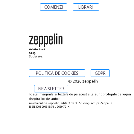
COMENZI
LIBRĂRII
Arhitectură.
Oraș.
Societate.
POLITICA DE COOKIES
GDPR
© 2026 zeppelin
NEWSLETTER
Toate imaginile si textele de pe acest site sunt protejate de legea
drepturilor de autor
revista online Zeppelin, editată de SG Studio și echipa Zeppelin
ISSN 3008-2986 ISSN-L 2069-721X