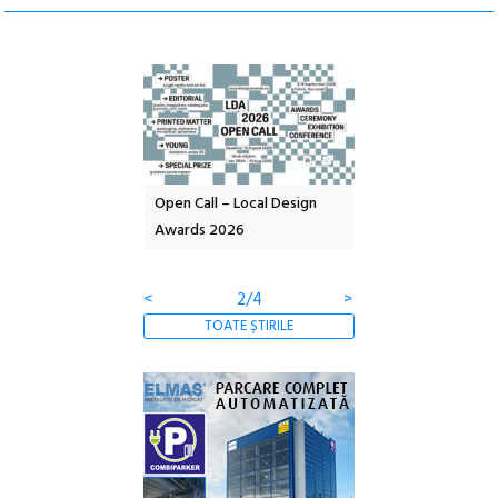
nd: POELANDA – parc
Open Call – Local Design
Anuala de artă urba
e și co-creație
Awards 2026
Artown NOW #5:
Gramatica libertății
<
2/4
>
TOATE ȘTIRILE