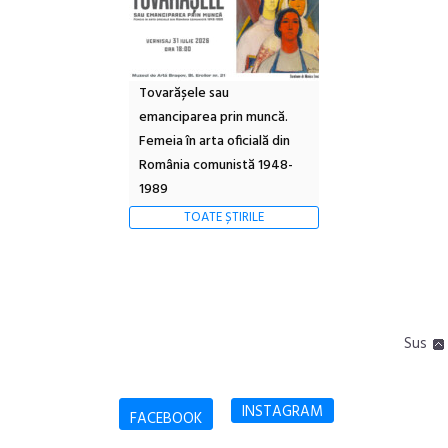
Tovarășele sau
emanciparea prin muncă.
Femeia în arta oficială din
România comunistă 1948-
1989
TOATE ȘTIRILE
Sus
INSTAGRAM
FACEBOOK