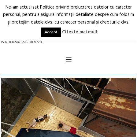
Ne-am actualizat Politica privind prelucrarea datelor cu caracter
Deschide
RO
EN
personal, pentru a asigura informaţii detaliate despre cum folosim
şi protejăm datele dvs. cu caracter personal şi drepturile dvs.
Arhitectură.
Oraș.
Societate.
Citeste mai mult
Accept
revistă online
ISSN 3008-2986 ISSN-L 2069-721X
≡