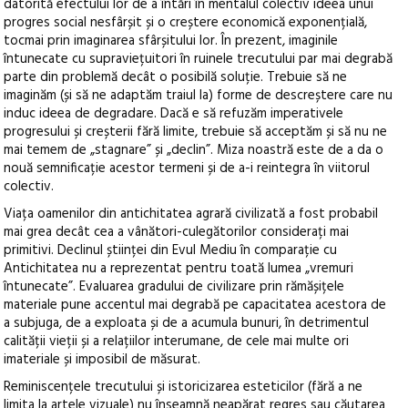
datorită efectului lor de a întări în mentalul colectiv ideea unui
progres social nesfârșit și o creștere economică exponențială,
tocmai prin imaginarea sfârșitului lor. În prezent, imaginile
întunecate cu supraviețuitori în ruinele trecutului par mai degrabă
parte din problemă decât o posibilă soluție. Trebuie să ne
imaginăm (și să ne adaptăm traiul la) forme de descreștere care nu
induc ideea de degradare. Dacă e să refuzăm imperativele
progresului și creșterii fără limite, trebuie să acceptăm și să nu ne
mai temem de „stagnare” și „declin”. Miza noastră este de a da o
nouă semnificație acestor termeni și de a-i reintegra în viitorul
colectiv.
Viața oamenilor din antichitatea agrară civilizată a fost probabil
mai grea decât cea a vânători-culegătorilor considerați mai
primitivi. Declinul științei din Evul Mediu în comparație cu
Antichitatea nu a reprezentat pentru toată lumea „vremuri
întunecate”. Evaluarea gradului de civilizare prin rămășițele
materiale pune accentul mai degrabă pe capacitatea acestora de
a subjuga, de a exploata și de a acumula bunuri, în detrimentul
calității vieții și a relațiilor interumane, de cele mai multe ori
imateriale și imposibil de măsurat.
Reminiscențele trecutului și istoricizarea esteticilor (fără a ne
limita la artele vizuale) nu înseamnă neapărat regres sau căutarea