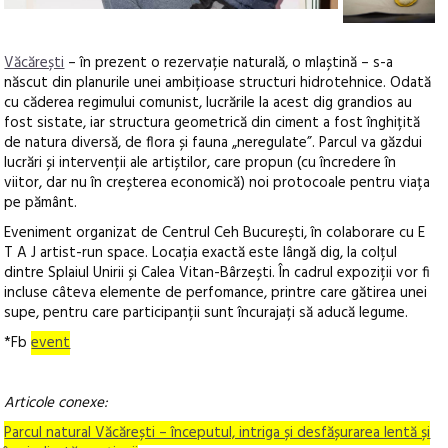
Văcărești
– în prezent o rezervație naturală, o mlaștină – s-a
născut din planurile unei ambițioase structuri hidrotehnice. Odată
cu căderea regimului comunist, lucrările la acest dig grandios au
fost sistate, iar structura geometrică din ciment a fost înghițită
de natura diversă, de flora și fauna „neregulate”. Parcul va găzdui
lucrări și intervenții ale artiștilor, care propun (cu încredere în
viitor, dar nu în creșterea economică) noi protocoale pentru viața
pe pământ.
Eveniment organizat de Centrul Ceh București, în colaborare cu E
T A J artist-run space. Locația exactă este lângă dig, la colțul
dintre Splaiul Unirii și Calea Vitan-Bârzești. În cadrul expoziții vor fi
incluse câteva elemente de perfomance, printre care gătirea unei
supe, pentru care participanții sunt încurajați să aducă legume.
*Fb
event
Articole conexe:
Parcul natural Văcărești – începutul, intriga și desfășurarea lentă și