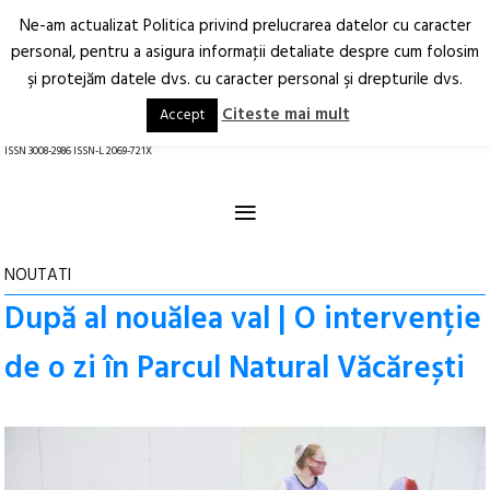
Ne-am actualizat Politica privind prelucrarea datelor cu caracter
Deschide
RO
EN
personal, pentru a asigura informaţii detaliate despre cum folosim
şi protejăm datele dvs. cu caracter personal şi drepturile dvs.
Arhitectură.
Oraș.
Societate.
Citeste mai mult
Accept
revistă online
ISSN 3008-2986 ISSN-L 2069-721X
≡
NOUTATI
După al nouălea val | O intervenție
de o zi în Parcul Natural Văcărești