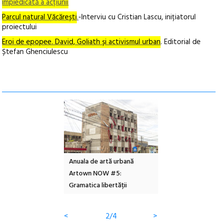
împiedicată a acțiunii
Parcul natural Văcărești
.
-Interviu cu Cristian Lascu, inițiatorul
proiectului
Eroi de epopee. David, Goliath și activismul urban
. Editorial de
Ștefan Ghenciulescu
l – Local Design
Anuala de artă urbană
Festivalul Cinemas
 2026
Artown NOW #5:
revine la Eforie Sud 
Gramatica libertății
ediție
<
2/4
>