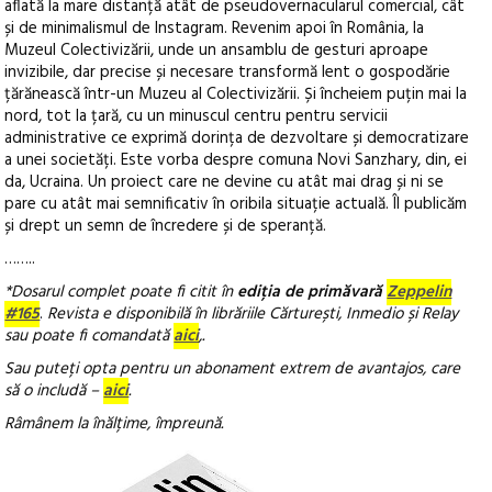
aflată la mare distanță atât de pseudovernacularul comercial, cât
și de minimalismul de Instagram. Revenim apoi în România, la
Muzeul Colectivizării, unde un ansamblu de gesturi aproape
invizibile, dar precise și necesare transformă lent o gospodărie
țărănească într-un Muzeu al Colectivizării. Și încheiem puțin mai la
nord, tot la țară, cu un minuscul centru pentru servicii
administrative ce exprimă dorința de dezvoltare și democratizare
a unei societăți. Este vorba despre comuna Novi Sanzhary, din, ei
da, Ucraina. Un proiect care ne devine cu atât mai drag și ni se
pare cu atât mai semnificativ în oribila situație actuală. Îl publicăm
și drept un semn de încredere și de speranță.
……..
*Dosarul complet poate fi citit în
ediția de
primăvară
Zeppelin
#165
.
Revista e
disponibilă în librăriile Cărturești, Inmedio și Relay
sau poate fi comandată
aici
,.
Sau puteți opta pentru un abonament extrem de avantajos, care
să o includă –
aici
.
Râmânem la înălțime, împreună.