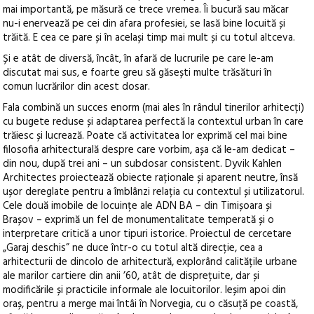
mai importantă, pe măsură ce trece vremea. Îi bucură sau măcar
nu-i enervează pe cei din afara profesiei, se lasă bine locuită și
trăită. E cea ce pare și în același timp mai mult și cu totul altceva.
Și e atât de diversă, încât, în afară de lucrurile pe care le-am
discutat mai sus, e foarte greu să găsești multe trăsături în
comun lucrărilor din acest dosar.
Fala combină un succes enorm (mai ales în rândul tinerilor arhitecți)
cu bugete reduse și adaptarea perfectă la contextul urban în care
trăiesc și lucrează. Poate că activitatea lor exprimă cel mai bine
filosofia arhitecturală despre care vorbim, așa că le-am dedicat –
din nou, după trei ani – un subdosar consistent. Dyvik Kahlen
Architectes proiectează obiecte raționale și aparent neutre, însă
ușor dereglate pentru a îmblânzi relația cu contextul și utilizatorul.
Cele două imobile de locuințe ale ADN BA – din Timișoara și
Brașov – exprimă un fel de monumentalitate temperată și o
interpretare critică a unor tipuri istorice. Proiectul de cercetare
„Garaj deschis” ne duce într-o cu totul altă direcție, cea a
arhitecturii de dincolo de arhitectură, explorând calitățile urbane
ale marilor cartiere din anii ’60, atât de disprețuite, dar și
modificările și practicile informale ale locuitorilor. Ieșim apoi din
oraș, pentru a merge mai întâi în Norvegia, cu o căsuță pe coastă,