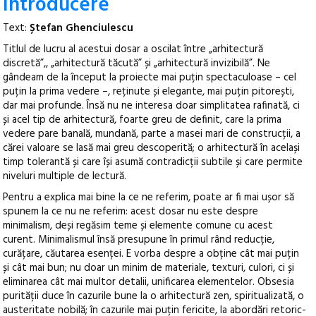
Introducere
Text:
Ștefan Ghenciulescu
Titlul de lucru al acestui dosar a oscilat între „arhitectură
discretă”,, „arhitectură tăcută” și „arhitectură invizibilă”. Ne
gândeam de la început la proiecte mai puțin spectaculoase – cel
puțin la prima vedere –, reținute și elegante, mai puțin pitorești,
dar mai profunde. Însă nu ne interesa doar simplitatea rafinată, ci
și acel tip de arhitectură, foarte greu de definit, care la prima
vedere pare banală, mundană, parte a masei mari de construcții, a
cărei valoare se lasă mai greu descoperită; o arhitectură în același
timp tolerantă și care își asumă contradicții subtile și care permite
niveluri multiple de lectură.
Pentru a explica mai bine la ce ne referim, poate ar fi mai ușor să
spunem la ce nu ne referim: acest dosar nu este despre
minimalism, deși regăsim teme și elemente comune cu acest
curent. Minimalismul însă presupune în primul rând reducție,
curățare, căutarea esenței. E vorba despre a obține cât mai puțin
și cât mai bun; nu doar un minim de materiale, texturi, culori, ci și
eliminarea cât mai multor detalii, unificarea elementelor. Obsesia
purității duce în cazurile bune la o arhitectură zen, spiritualizată, o
austeritate nobilă; în cazurile mai puțin fericite, la abordări retoric-