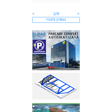
Gramatica libertății
<
2/4
>
TOATE ȘTIRILE