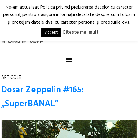
Ne-am actualizat Politica privind prelucrarea datelor cu caracter
Deschide
RO
EN
personal, pentru a asigura informaţii detaliate despre cum folosim
şi protejăm datele dvs. cu caracter personal şi drepturile dvs.
Arhitectură.
Oraș.
Societate.
Citeste mai mult
Accept
revistă online
ISSN 3008-2986 ISSN-L 2069-721X
≡
ARTICOLE
Dosar Zeppelin #165:
„SuperBANAL”