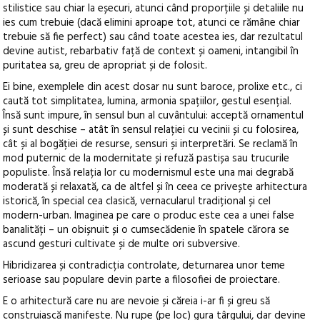
stilistice sau chiar la eșecuri, atunci când proporțiile și detaliile nu
ies cum trebuie (dacă elimini aproape tot, atunci ce rămâne chiar
trebuie să fie perfect) sau când toate acestea ies, dar rezultatul
devine autist, rebarbativ față de context și oameni, intangibil în
puritatea sa, greu de apropriat și de folosit.
Ei bine, exemplele din acest dosar nu sunt baroce, prolixe etc., ci
caută tot simplitatea, lumina, armonia spațiilor, gestul esențial.
Însă sunt impure, în sensul bun al cuvântului: acceptă ornamentul
și sunt deschise – atât în sensul relației cu vecinii și cu folosirea,
cât și al bogăției de resurse, sensuri și interpretări. Se reclamă în
mod puternic de la modernitate și refuză pastișa sau trucurile
populiste. Însă relația lor cu modernismul este una mai degrabă
moderată și relaxată, ca de altfel și în ceea ce privește arhitectura
istorică, în special cea clasică, vernacularul tradițional și cel
modern-urban. Imaginea pe care o produc este cea a unei false
banalități – un obișnuit și o cumsecădenie în spatele cărora se
ascund gesturi cultivate și de multe ori subversive.
Hibridizarea și contradicția controlate, deturnarea unor teme
serioase sau populare devin parte a filosofiei de proiectare.
E o arhitectură care nu are nevoie și căreia i-ar fi și greu să
construiască manifeste. Nu rupe (pe loc) gura târgului, dar devine