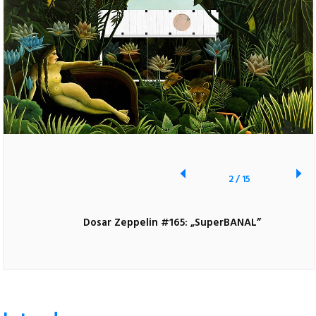
2
/
15
Dosar Zeppelin #165: „SuperBANAL”