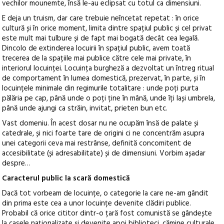
vechilor mounemte, însă le-au eclipsat cu totul ca dimensiuni.
E deja un truism, dar care trebuie neîncetat repetat : în orice
cultură și în orice moment, limita dintre spațiul public și cel privat
este mult mai tulbure și de fapt mai bogată decât cea legală.
Dincolo de extinderea locuirii în spațiul public, avem toată
trecerea de la spațiile mai publice către cele mai private, în
interiorul locuinței. Locuința burgheză a dezvoltat un întreg ritual
de comportament în lumea domestică, prezervat, în parte, și în
locuințele minimale din regimurile totalitare : unde poți purta
pălăria pe cap, până unde o poți ține în mână, unde îți lași umbrela,
până unde ajungi ca străin, invitat, prieten bun etc.
Vast domeniu. În acest dosar nu ne ocupăm însă de palate și
catedrale, și nici foarte tare de origini ci ne concentrăm asupra
unei categorii ceva mai restrânse, definită concomitent de
accesibilitate (și adresabilitate) și de dimensiuni. Vorbim așadar
despre…
Caracterul public la scară domestică
Dacă tot vorbeam de locuințe, o categorie la care ne-am gândit
din prima este cea a unor locuințe devenite clădiri publice.
Probabil că orice cititor dintr-o țară fost comunistă se gândește
la casele naționalizate și devenite apoi biblioteci, cămine culturale,