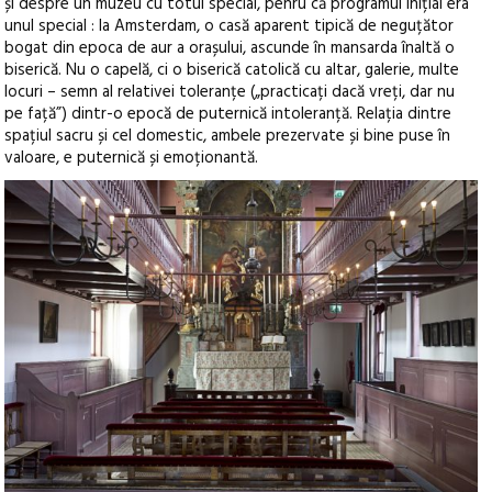
și despre un muzeu cu totul special, penru că programul inițial era
unul special : la Amsterdam, o casă aparent tipică de neguțător
bogat din epoca de aur a orașului, ascunde în mansarda înaltă o
biserică. Nu o capelă, ci o biserică catolică cu altar, galerie, multe
locuri – semn al relativei toleranțe („practicați dacă vreți, dar nu
pe față”) dintr-o epocă de puternică intoleranță. Relația dintre
spațiul sacru și cel domestic, ambele prezervate și bine puse în
valoare, e puternică și emoționantă.