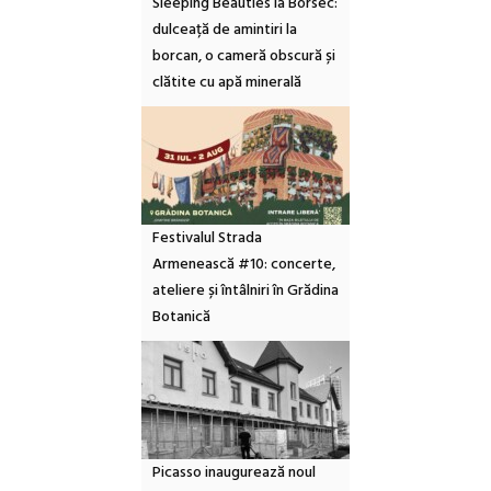
Sleeping Beauties la Borsec:
dulceață de amintiri la
borcan, o cameră obscură și
clătite cu apă minerală
Festivalul Strada
Armenească #10: concerte,
ateliere și întâlniri în Grădina
Botanică
Picasso inaugurează noul