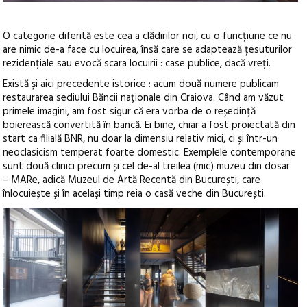
O categorie diferită este cea a clădirilor noi, cu o funcțiune ce nu
are nimic de-a face cu locuirea, însă care se adaptează țesuturilor
rezidențiale sau evocă scara locuirii : case publice, dacă vreți.
Există și aici precedente istorice : acum două numere publicam
restaurarea sediului Băncii naționale din Craiova. Când am văzut
primele imagini, am fost sigur că era vorba de o reședință
boierească convertită în bancă. Ei bine, chiar a fost proiectată din
start ca filială BNR, nu doar la dimensiu relativ mici, ci și într-un
neoclasicism temperat foarte domestic. Exemplele contemporane
sunt două clinici precum și cel de-al treilea (mic) muzeu din dosar
– MARe, adică Muzeul de Artă Recentă din București, care
înlocuiește și în același timp reia o casă veche din București.