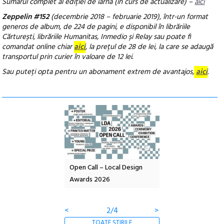
Sumarul complet al ediției de iarnă (în curs de actualizare) –
aici
Zeppelin #152
(decembrie 2018 – februarie 2019), într-un format
generos de album, de 224 de pagini, e disponibil în librăriile
Cărturești, librăriile Humanitas, Inmedio și Relay sau poate fi
comandat online
chiar
aici
,
la prețul de 28 de lei, la care se adaugă
transportul prin curier în valoare de 12 lei.
Sau puteți opta pentru un abonament extrem de avantajos,
aici
.
l – Local Design
Anuala de artă urbană
Festivalul Cinemas
 2026
Artown NOW #5:
revine la Eforie Sud 
Gramatica libertății
ediție
<
3/4
>
TOATE ȘTIRILE