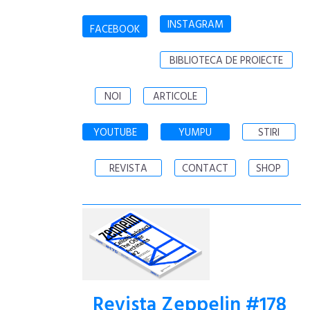
INSTAGRAM
FACEBOOK
BIBLIOTECA DE PROIECTE
NOI
ARTICOLE
YOUTUBE
YUMPU
STIRI
REVISTA
CONTACT
SHOP
Revista Zeppelin #178