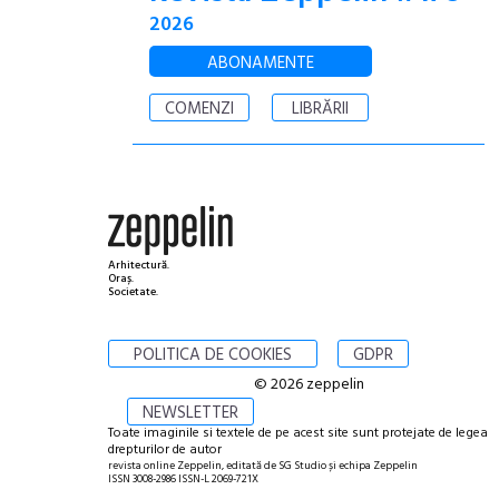
2026
ABONAMENTE
COMENZI
LIBRĂRII
Arhitectură.
Oraș.
Societate.
POLITICA DE COOKIES
GDPR
© 2026 zeppelin
NEWSLETTER
Toate imaginile si textele de pe acest site sunt protejate de legea
drepturilor de autor
revista online Zeppelin, editată de SG Studio și echipa Zeppelin
ISSN 3008-2986 ISSN-L 2069-721X