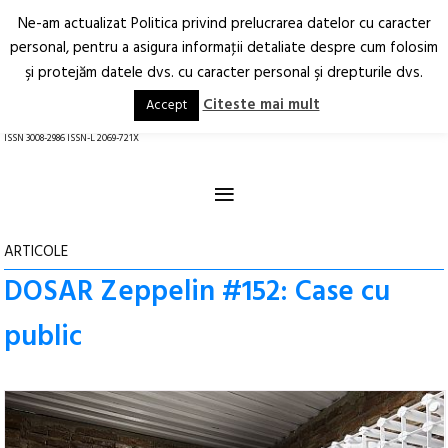
Ne-am actualizat Politica privind prelucrarea datelor cu caracter
Deschide
RO
EN
personal, pentru a asigura informaţii detaliate despre cum folosim
şi protejăm datele dvs. cu caracter personal şi drepturile dvs.
Arhitectură.
Oraș.
Societate.
Citeste mai mult
Accept
revistă online
ISSN 3008-2986 ISSN-L 2069-721X
≡
ARTICOLE
DOSAR Zeppelin #152: Case cu
public