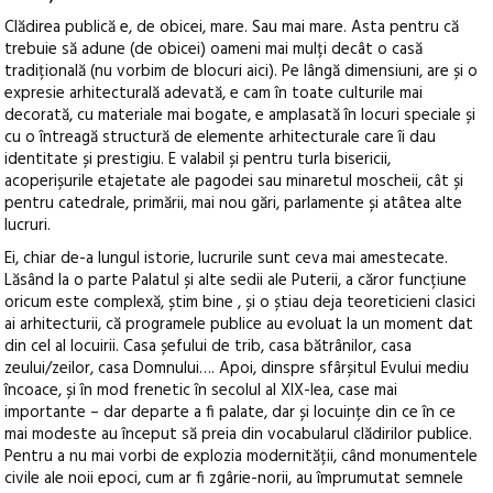
Clădirea publică e, de obicei, mare. Sau mai mare. Asta pentru că
trebuie să adune (de obicei) oameni mai mulți decât o casă
tradițională (nu vorbim de blocuri aici). Pe lângă dimensiuni, are și o
expresie arhitecturală adevată, e cam în toate culturile mai
decorată, cu materiale mai bogate, e amplasată în locuri speciale și
cu o întreagă structură de elemente arhitecturale care îi dau
identitate și prestigiu.
E valabil și pentru turla bisericii,
acoperișurile etajetate ale pagodei sau minaretul moscheii, cât și
pentru catedrale, primării, mai nou gări, parlamente și atâtea alte
lucruri.
Ei, chiar de-a lungul istorie, lucrurile sunt ceva mai amestecate.
Lăsând la o parte Palatul și alte sedii ale Puterii, a căror funcțiune
oricum este complexă, știm bine , și o știau deja teoreticieni clasici
ai arhitecturii, că programele publice au evoluat la un moment dat
din cel al locuirii. Casa șefului de trib, casa bătrânilor, casa
zeului/zeilor, casa Domnului…. Apoi, dinspre sfârșitul Evului mediu
încoace, și în mod frenetic în secolul al XIX-lea, case mai
importante – dar departe a fi palate, dar și locuințe din ce în ce
mai modeste au început să preia din vocabularul clădirilor publice.
Pentru a nu mai vorbi de explozia modernității, când monumentele
civile ale noii epoci, cum ar fi zgârie-norii, au împrumutat semnele