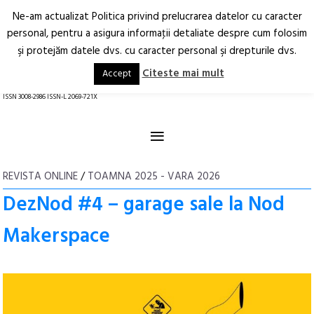
Ne-am actualizat Politica privind prelucrarea datelor cu caracter
Deschide
RO
EN
personal, pentru a asigura informaţii detaliate despre cum folosim
şi protejăm datele dvs. cu caracter personal şi drepturile dvs.
Arhitectură.
Oraș.
Societate.
Citeste mai mult
Accept
revistă online
ISSN 3008-2986 ISSN-L 2069-721X
≡
REVISTA ONLINE
/
TOAMNA 2025 - VARA 2026
DezNod #4 – garage sale la Nod
Makerspace