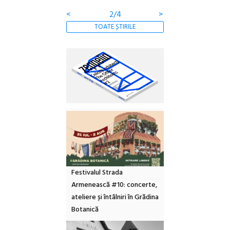
<
2/4
>
TOATE ȘTIRILE
Festivalul Strada
Armenească #10: concerte,
ateliere și întâlniri în Grădina
Botanică