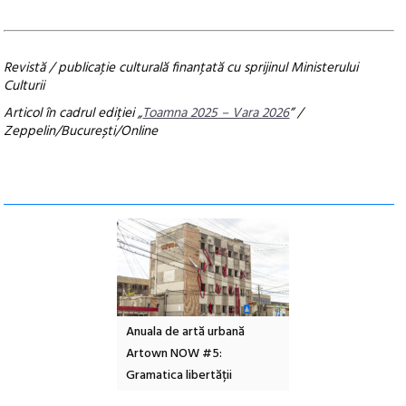
Revistă / publicaţie culturală finanţată cu sprijinul Ministerului
Culturii
Articol în cadrul ediției „
Toamna 2025 – Vara 2026
” /
Zeppelin/București/Online
l – Local Design
Anuala de artă urbană
Festivalul Cinemas
 2026
Artown NOW #5:
revine la Eforie Sud 
Gramatica libertății
ediție