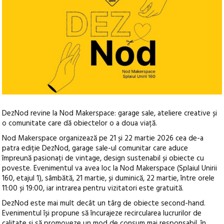
DezNod revine la Nod Makerspace: garage sale, ateliere creative și
o comunitate care dă obiectelor o a doua viață.
Nod Makerspace organizează pe 21 și 22 martie 2026 cea de-a
patra ediție DezNod, garage sale-ul comunitar care aduce
împreună pasionați de vintage, design sustenabil și obiecte cu
poveste. Evenimentul va avea loc la Nod Makerspace (Splaiul Unirii
160, etajul 1), sâmbătă, 21 martie, și duminică, 22 martie, între orele
11:00 și 19:00, iar intrarea pentru vizitatori este gratuită.
DezNod este mai mult decât un târg de obiecte second-hand.
Evenimentul își propune să încurajeze recircularea lucrurilor de
calitate și să promoveze un mod de consum mai responsabil, în