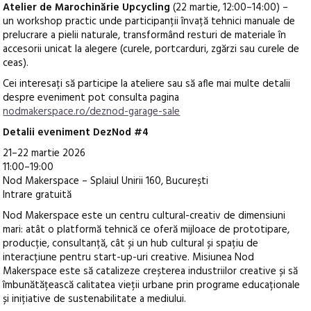
Atelier de Marochinărie Upcycling
(22 martie, 12:00–14:00) –
un workshop practic unde participanții învață tehnici manuale de
prelucrare a pielii naturale, transformând resturi de materiale în
accesorii unicat la alegere (curele, portcarduri, zgărzi sau curele de
ceas).
Cei interesați să participe la ateliere sau să afle mai multe detalii
despre eveniment pot consulta pagina
nodmakerspace.ro/deznod-garage-sale
Detalii eveniment DezNod #4
21–22 martie 2026
11:00–19:00
Nod Makerspace – Splaiul Unirii 160, București
Intrare gratuită
Nod Makerspace este un centru cultural-creativ de dimensiuni
mari: atât o platformă tehnică ce oferă mijloace de prototipare,
producție, consultanță, cât și un hub cultural și spațiu de
interacțiune pentru start-up-uri creative. Misiunea Nod
Makerspace este să catalizeze creșterea industriilor creative și să
îmbunătățească calitatea vieții urbane prin programe educaționale
și inițiative de sustenabilitate a mediului.