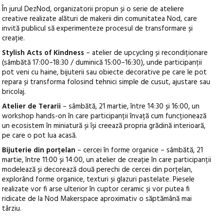
În jurul DezNod, organizatorii propun și o serie de ateliere
creative realizate alături de makerii din comunitatea Nod, care
invită publicul să experimenteze procesul de transformare și
creație.
Stylish Acts of Kindness
– atelier de upcycling și recondiționare
(sâmbătă 17:00–18:30 / duminică 15:00–16:30), unde participanții
pot veni cu haine, bijuterii sau obiecte decorative pe care le pot
repara și transforma folosind tehnici simple de cusut, ajustare sau
bricolaj.
Atelier de Terarii
– sâmbătă, 21 martie, între 14:30 și 16:00, un
workshop hands-on în care participanții învață cum funcționează
un ecosistem în miniatură și își creează propria grădină interioară,
pe care o pot lua acasă.
Bijuterie din porțelan
– cercei în forme organice – sâmbătă, 21
martie, între 11:00 și 14:00, un atelier de creație în care participanții
modelează și decorează două perechi de cercei din porțelan,
explorând forme organice, texturi și glazuri pastelate. Piesele
realizate vor fi arse ulterior în cuptor ceramic și vor putea fi
ridicate de la Nod Makerspace aproximativ o săptămână mai
târziu.