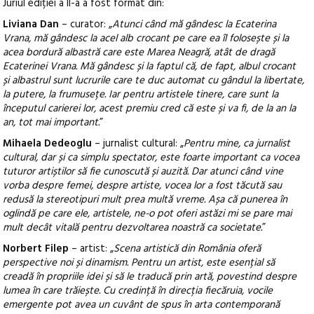
Juriul ediției a II-a a fost format din:
Liviana Dan
– curator: „
Atunci când mă gândesc la Ecaterina
Vrana, mă gândesc la acel alb crocant pe care ea îl folosește și la
acea bordură albastră care este Marea Neagră, atât de dragă
Ecaterinei Vrana. Mă gândesc și la faptul că, de fapt, albul crocant
și albastrul sunt lucrurile care te duc automat cu gândul la libertate,
la putere, la frumusețe. Iar pentru artistele tinere, care sunt la
începutul carierei lor, acest premiu cred că este și va fi, de la an la
an, tot mai important.
”
Mihaela Dedeoglu
– jurnalist cultural: „
Pentru mine, ca jurnalist
cultural, dar și ca simplu spectator, este foarte important ca vocea
tuturor artiștilor să fie cunoscută și auzită. Dar atunci când vine
vorba despre femei, despre artiste, vocea lor a fost tăcută sau
redusă la stereotipuri mult prea multă vreme. Așa că punerea în
oglindă pe care ele, artistele, ne-o pot oferi astăzi mi se pare mai
mult decât vitală pentru dezvoltarea noastră ca societate.
”
Norbert Filep
– artist: „
Scena artistică din România oferă
perspective noi și dinamism. Pentru un artist, este esențial să
creadă în propriile idei și să le traducă prin artă, povestind despre
lumea în care trăiește. Cu credință în direcția fiecăruia, vocile
emergente pot avea un cuvânt de spus în arta contemporană