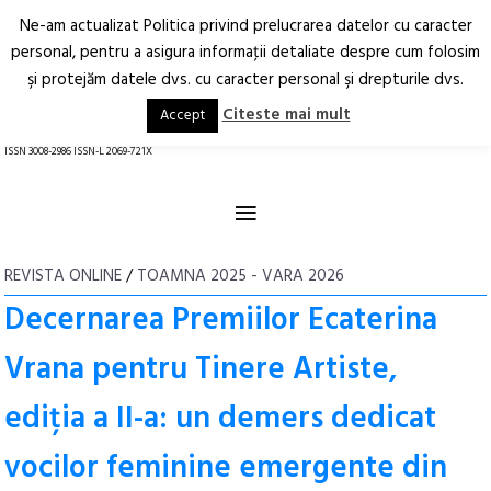
Ne-am actualizat Politica privind prelucrarea datelor cu caracter
Deschide
RO
EN
personal, pentru a asigura informaţii detaliate despre cum folosim
şi protejăm datele dvs. cu caracter personal şi drepturile dvs.
Arhitectură.
Oraș.
Societate.
Citeste mai mult
Accept
revistă online
ISSN 3008-2986 ISSN-L 2069-721X
≡
REVISTA ONLINE
/
TOAMNA 2025 - VARA 2026
Decernarea Premiilor Ecaterina
Vrana pentru Tinere Artiste,
ediția a II-a: un demers dedicat
vocilor feminine emergente din