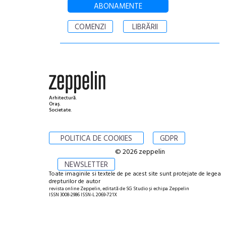
ABONAMENTE
COMENZI
LIBRĂRII
Arhitectură.
Oraș.
Societate.
POLITICA DE COOKIES
GDPR
© 2026 zeppelin
NEWSLETTER
Toate imaginile si textele de pe acest site sunt protejate de legea
drepturilor de autor
revista online Zeppelin, editată de SG Studio și echipa Zeppelin
ISSN 3008-2986 ISSN-L 2069-721X