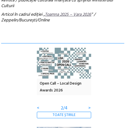
Revistă / publicaţie culturală finanţată cu sprijinul Ministerului
Culturii
Articol în cadrul ediției „
Toamna 2025 – Vara 2026
” /
Zeppelin/București/Online
nd: POELANDA – parc
Open Call – Local Design
Anuala de artă urba
e și co-creație
Awards 2026
Artown NOW #5:
Gramatica libertății
<
2/4
>
TOATE ȘTIRILE