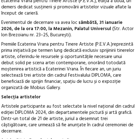
Ecaterina Vrana pentru Tinere Artiste (P.E.V.A.), ediția a doua, un
demers dedicat susținerii și promovării artistelor vizuale aflate la
început de carieră.
Evenimentul de decernare va avea loc
sâmbătă, 31 ianuarie
2026, de la ora 17:00, la Mezanin, Palatul Universul
(Str. Actor
Ion Brezoianu nr. 23–25, București).
Premiile Ecaterina Vrana pentru Tinere Artiste (P.E.V.A.)reprezintă
prima inițiativă pe termen lung dedicată exclusiv sprijinirii tinerelor
artiste, oferindu-le resursele și oportunitățile necesare unui
debut solid pe scena artei contemporane, onorând totodată
moștenirea artistică a Ecaterinei Vrana. În fiecare an, un juriu
selectează trei artiste din cadrul Festivalului DIPLOMA, care
beneficiază de sprijin financiar, spațiu de lucru și o expoziție
organizată de Mobius Gallery.
Selecția artistelor
Artistele participante au fost selectate la nivel național din cadrul
ediției DIPLOMA 2024, din departamentele pictură și artă grafică.
Dintr-un total de 21 de artiste, juriul a desemnat trei
câștigătoare, care urmează să fie anunțate în cadrul ceremoniei de
decernare.