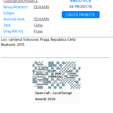
BIBLIOTECA
Ospitalitate/HoReCa
DE PROIECTE
Birou/Arhitect:
DDAANN
Echipa:
CAUTĂ PROIECTE
Autor(i) text:
DDAANN
Țară:
Cehia
Oraș/Alt loc:
Praga
Loc: cartierul Vokovice, Praga, Republica Cehă
Realizare: 2015
l – Local Design
Anuala de artă urbană
Festivalul Cinemas
 2026
Artown NOW #5:
revine la Eforie Sud 
Gramatica libertății
ediție