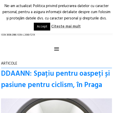
Ne-am actualizat Politica privind prelucrarea datelor cu caracter
Deschide
RO
EN
personal, pentru a asigura informaţii detaliate despre cum folosim
şi protejăm datele dvs. cu caracter personal şi drepturile dvs.
Arhitectură.
Oraș.
Societate.
Citeste mai mult
Accept
revistă online
ISSN 3008-2986 ISSN-L 2069-721X
≡
ARTICOLE
DDAANN: Spațiu pentru oaspeți și
pasiune pentru ciclism, în Praga