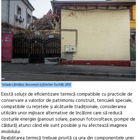
*strada Lămâiței, București (c)Ștefan Tuchilă, 2013
Există soluţii de eficientizare termică compatibile cu practicile de
conservare a valorilor de patrimoniu construit, tencuieli speciale,
compatibile cu reţetele şi alcătuirile tradiţionale, considerarea
utilizării unor mijloace alternative de ȋncălzire care să reducă
costurile energiei (panouri solare, panouri fotovoltaice, pompe de
căldură) atunci când ele sunt posibile şi nu afectează imaginea
imobilului.
Reabilitarea termică trebuie privită ca una din componentele unei