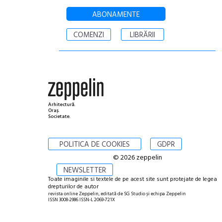
ABONAMENTE
COMENZI
LIBRĂRII
Arhitectură.
Oraș.
Societate.
POLITICA DE COOKIES
GDPR
© 2026 zeppelin
NEWSLETTER
Toate imaginile si textele de pe acest site sunt protejate de legea
drepturilor de autor
revista online Zeppelin, editată de SG Studio și echipa Zeppelin
ISSN 3008-2986 ISSN-L 2069-721X