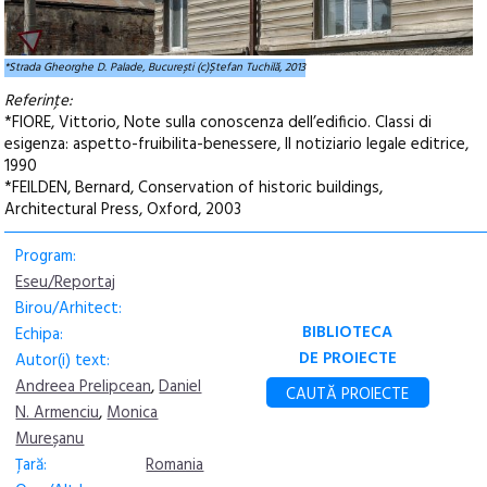
*Strada Gheorghe D. Palade, București (c)Ștefan Tuchilă, 2013
Referinţe:
*FIORE, Vittorio, Note sulla conoscenza dell’edificio. Classi di
esigenza: aspetto-fruibilita-benessere, Il notiziario legale editrice,
1990
*FEILDEN, Bernard, Conservation of historic buildings,
Architectural Press, Oxford, 2003
Program:
Eseu/Reportaj
Birou/Arhitect:
BIBLIOTECA
Echipa:
DE PROIECTE
Autor(i) text:
Andreea Prelipcean
,
Daniel
CAUTĂ PROIECTE
N. Armenciu
,
Monica
Mureșanu
Țară:
Romania