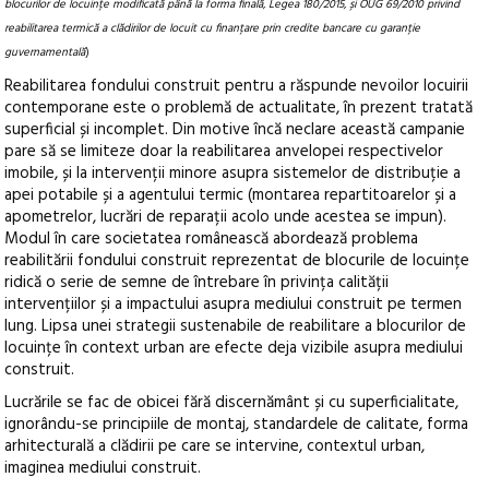
blocurilor de locuințe modificată până la forma finală, Legea 180/2015, și OUG 69/2010 privind
reabilitarea termică a clădirilor de locuit cu finanțare prin credite bancare cu garanție
guvernamentală
)
Reabilitarea fondului construit pentru a răspunde nevoilor locuirii
contemporane este o problemă de actualitate, în prezent tratată
superficial și incomplet. Din motive încă neclare această campanie
pare să se limiteze doar la reabilitarea anvelopei respectivelor
imobile, și la intervenții minore asupra sistemelor de distribuție a
apei potabile și a agentului termic (montarea repartitoarelor și a
apometrelor, lucrări de reparații acolo unde acestea se impun).
Modul în care societatea românească abordează problema
reabilitării fondului construit reprezentat de blocurile de locuințe
ridică o serie de semne de întrebare în privința calității
intervențiilor și a impactului asupra mediului construit pe termen
lung. Lipsa unei strategii sustenabile de reabilitare a blocurilor de
locuințe în context urban are efecte deja vizibile asupra mediului
construit.
Lucrările se fac de obicei fără discernământ și cu superficialitate,
ignorându-se principiile de montaj, standardele de calitate, forma
arhitecturală a clădirii pe care se intervine, contextul urban,
imaginea mediului construit.