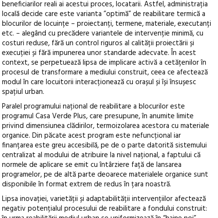
beneficiarilor reali ai acestui proces, locatarii. Astfel, administrația
locală decide care este varianta ”optimă” de reabilitare termică a
blocurilor de locuințe – proiectanți, termene, materiale, executanți
etc. – alegând cu precădere variantele de intervenție minimă, cu
costuri reduse, fără un control riguros al calității proiectării și
execuției și fără impunerea unor standarde adecvate. În acest
context, se perpetuează lipsa de implicare activă a cetățenilor în
procesul de transformare a mediului construit, ceea ce afectează
modul în care locuitorii interacționează cu orașul și își însușesc
spațiul urban.
Paralel programului național de reabilitare a blocurilor este
programul Casa Verde Plus, care presupune, în anumite limite
privind dimensiunea clădirilor, termoizolarea acestora cu materiale
organice. Din păcate acest program este nefuncțional iar
finanțarea este greu accesibilă, pe de o parte datorită sistemului
centralizat al modului de atribuire la nivel național, a faptului că
normele de aplicare se emit cu întârziere față de lansarea
programelor, pe de altă parte deoarece materialele organice sunt
disponibile în format extrem de redus în țara noastră.
Lipsa inovației, varietății și adaptabilității intervențiilor afectează
negativ potențialul procesului de reabilitare a fondului construit: