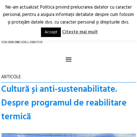
Ne-am actualizat Politica privind prelucrarea datelor cu caracter
Deschide
RO
EN
personal, pentru a asigura informaţii detaliate despre cum folosim
şi protejăm datele dvs. cu caracter personal şi drepturile dvs.
Arhitectură.
Oraș.
Societate.
Citeste mai mult
Accept
revistă online
ISSN 3008-2986 ISSN-L 2069-721X
≡
ARTICOLE
Cultură și anti-sustenabilitate.
Despre programul de reabilitare
termică