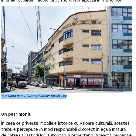
în urma reabilitării mediul urban se uniformizează în “haine noi”.
*Str. Hristo Botev, București Stefan Tuchilă, 2011
Un patrimoniu
În ceea ce priveşte imobilele istorice cu valoare culturală, acestea
trebuie percepute ȋn mod responsabil şi corect în egală măsură
de către utilizatorii lor, autorităţi şi proiectanţi. Această percepţie