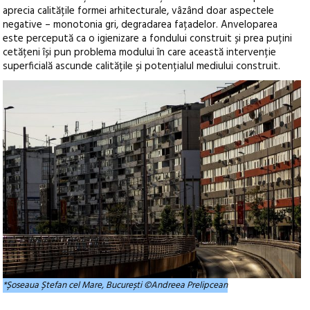
aprecia calitățile formei arhitecturale, vâzând doar aspectele
negative – monotonia gri, degradarea fațadelor. Anveloparea
este percepută ca o igienizare a fondului construit și prea puțini
cetățeni își pun problema modului în care această intervenție
superficială ascunde calitățile și potențialul mediului construit.
*Șoseaua Ștefan cel Mare, București ©Andreea Prelipcean