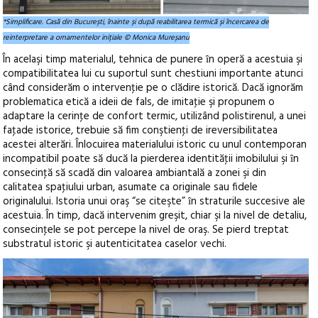
*Simplificare. Casă din București, înainte și după reabilitarea termică și încercarea de
reinterpretare a ornamentelor inițiale © Monica Mureșanu
În acelaşi timp materialul, tehnica de punere ȋn operă a acestuia şi
compatibilitatea lui cu suportul sunt chestiuni importante atunci
când considerăm o intervenţie pe o clădire istorică. Dacă ignorăm
problematica etică a ideii de fals, de imitaţie şi propunem o
adaptare la cerinţe de confort termic, utilizând polistirenul, a unei
faţade istorice, trebuie să fim conştienţi de ireversibilitatea
acestei alterări. Înlocuirea materialului istoric cu unul contemporan
incompatibil poate să ducă la pierderea identităţii imobilului şi ȋn
consecinţă să scadă din valoarea ambiantală a zonei şi din
calitatea spaţiului urban, asumate ca originale sau fidele
originalului. Istoria unui oraş “se citeşte” ȋn straturile succesive ale
acestuia. În timp, dacă intervenim greşit, chiar şi la nivel de detaliu,
consecinţele se pot percepe la nivel de oraş. Se pierd treptat
substratul istoric şi autenticitatea caselor vechi.