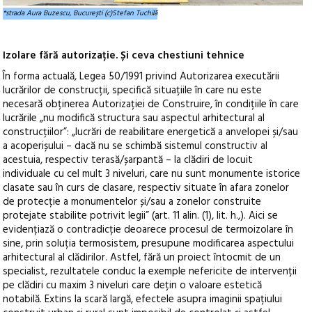
*strada Aura Buzescu, București (c)Stefan Tuchilă
Izolare fără autorizație. Și ceva chestiuni tehnice
În forma actuală, Legea 50/1991 privind Autorizarea executării
lucrărilor de construcții, specifică situațiile în care nu este
necesară obținerea Autorizației de Construire, în condițiile în care
lucrările „nu modifică structura sau aspectul arhitectural al
construcțiilor”: „lucrări de reabilitare energetică a anvelopei și/sau
a acoperișului – dacă nu se schimbă sistemul constructiv al
acestuia, respectiv terasă/șarpantă – la clădiri de locuit
individuale cu cel mult 3 niveluri, care nu sunt monumente istorice
clasate sau în curs de clasare, respectiv situate în afara zonelor
de protecție a monumentelor și/sau a zonelor construite
protejate stabilite potrivit legii” (art. 11 alin. (1), lit. h.,). Aici se
evidențiază o contradicție deoarece procesul de termoizolare în
sine, prin soluția termosistem, presupune modificarea aspectului
arhitectural al clădirilor. Astfel, fără un proiect întocmit de un
specialist, rezultatele conduc la exemple nefericite de intervenții
pe clădiri cu maxim 3 niveluri care dețin o valoare estetică
notabilă. Extins la scară largă, efectele asupra imaginii spațiului