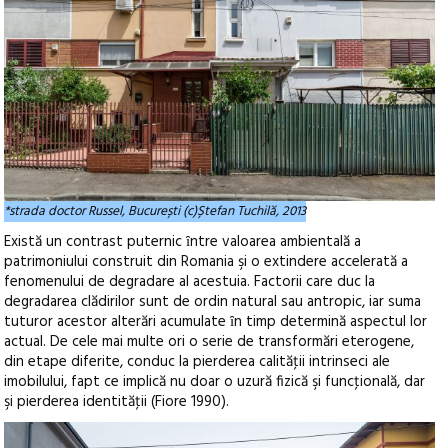
*strada doctor Russel, București (c)Ștefan Tuchilă, 2013
Există un contrast puternic ȋntre valoarea ambientală a
patrimoniului construit din Romania şi o extindere accelerată a
fenomenului de degradare al acestuia. Factorii care duc la
degradarea clădirilor sunt de ordin natural sau antropic, iar suma
tuturor acestor alterări acumulate ȋn timp determină aspectul lor
actual. De cele mai multe ori o serie de transformări eterogene,
din etape diferite, conduc la pierderea calităţii intrinseci ale
imobilului, fapt ce implică nu doar o uzură fizică şi funcţională, dar
şi pierderea identităţii (Fiore 1990).