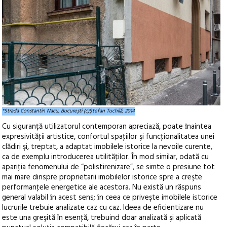
*Strada Constantin Nacu, București (c)Ștefan Tuchilă, 2014
Cu siguranță utilizatorul contemporan apreciază, poate ȋnaintea
expresivităţii artistice, confortul spaţiilor şi funcţionalitatea unei
clădiri şi, treptat, a adaptat imobilele istorice la nevoile curente,
ca de exemplu introducerea utilităţilor. În mod similar, odată cu
apariţia fenomenului de “polistirenizare”, se simte o presiune tot
mai mare dinspre proprietarii imobilelor istorice spre a creşte
performanţele energetice ale acestora. Nu există un răspuns
general valabil ȋn acest sens; ȋn ceea ce priveşte imobilele istorice
lucrurile trebuie analizate caz cu caz. Ideea de eficientizare nu
este una greşită în esenţă, trebuind doar analizată şi aplicată