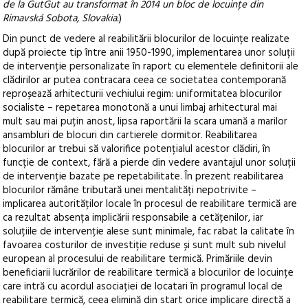
de la GutGut au transformat în 2014 un bloc de locuințe din
Rimavská Sobota, Slovakia.
)
Din punct de vedere al reabilitării blocurilor de locuințe realizate
după proiecte tip între anii 1950-1990, implementarea unor soluții
de intervenție personalizate în raport cu elementele definitorii ale
clădirilor ar putea contracara ceea ce societatea contemporană
reproșează arhitecturii vechiului regim: uniformitatea blocurilor
socialiste – repetarea monotonă a unui limbaj arhitectural mai
mult sau mai puțin anost, lipsa raportării la scara umană a marilor
ansambluri de blocuri din cartierele dormitor. Reabilitarea
blocurilor ar trebui să valorifice potențialul acestor clădiri, în
funcție de context, fără a pierde din vedere avantajul unor soluții
de intervenție bazate pe repetabilitate. În prezent reabilitarea
blocurilor rămâne tributară unei mentalități nepotrivite –
implicarea autorităților locale în procesul de reabilitare termică are
ca rezultat absența implicării responsabile a cetățenilor, iar
soluțiile de intervenție alese sunt minimale, fac rabat la calitate în
favoarea costurilor de investiție reduse și sunt mult sub nivelul
european al procesului de reabilitare termică. Primăriile devin
beneficiarii lucrărilor de reabilitare termică a blocurilor de locuințe
care intră cu acordul asociației de locatari în programul local de
reabilitare termică, ceea elimină din start orice implicare directă a