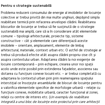
Pentru o strategie sustenabilă
Problema reducerii consumului de energie al imobilelor de locuințe
colective ar trebui privită din mai multe unghiuri, depășind simpla
reabilitare termică prin refacerea anvelopei clădirii. Reabilitarea
blocurilor de locuințe ar trebui să fie susținută de o strategie
sustenabilă mai amplă, care să ia în considerare atât elementele
comune – tipologii arhitecturale, proiecte tip, sisteme
constructive – cât și elementele care diferențiază aceste
imobilele – orientare, amplasament, elemente de limbaj
arhitectural, materiale, context urban etc. O astfel de strategie ar
trebui să producă efecte atât asupra clădirii propriu-zise cît și
asupra contextului urban. Adaptarea clădirii la noi exigențe de
locuire contemporană – prin echipare, crearea unor noi spații
acolo unde este posibil prin extinderea fațadelor, asocierea sau
dotarea cu funcțiuni conexe locuirii etc. – ar trebui completată cu
adaptarea la contextul urban prin prin reamenajarea spațiului
interstițial ce însoțește ansamblurile de blocuri de locuințe pentru
a valorifica elementele specifice de morfologie urbană – relație cu
funcțiuni conexe, mobilitate urbană, caracter funcțional al zonei,
relații cu centre de interes etc. (
Un exemplu de reabilitare
integrată a unui bloc de locuințe este proiectul prin care arhitecții