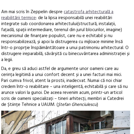
Am mai scris în Zeppelin despre
catastrofa arhitecturală a
reabilitării termice
: de la lipsa iresponsabilă unei reabilitări
integrate sub coordonarea arhitectului(structură, instalații,
fațadă, spații intermediare, terenul din jurul blocurilor, imagine)
mecanismul de finanțare populist, care nu e echitabil și nu
responsabilizează, și apoi la distrugerea cu mijloace minime însă
într-o proprție înspăimântătoare a unui patrimoniu arhitectural. O
distrugere ireparabilă, săvârșită cu binecuvântarea administrației și
a legii.
Da, e greu să aduci astfel de argumente unor oameni care au
cerința legitimă a unui confort decent și a unei facturi mai mici.
Pari cumva frivol, atent la prostii, inadecvat. Numai că noi chiar
credem într-o reabilitare – una inteligentă, echitabilă și care să nu
arunce valori la gunoi. De aceea revenim acum, printr-un articol
scris de oameni specializați – tineri arhitecți, membri ai Catedrei
de Științe Tehnice a UAUIM. (
Ștefan Ghenciulescu
)