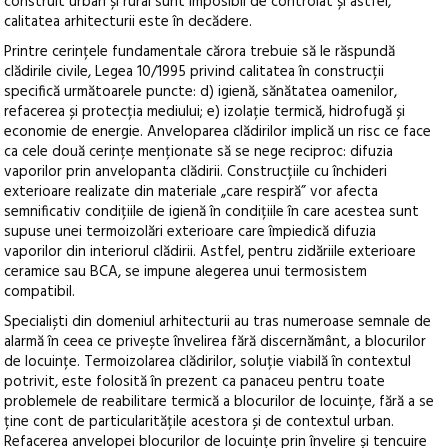
construit urban și rural sunt imposibil de controlat și astfel,
calitatea arhitecturii este în decădere.
Printre cerințele fundamentale cărora trebuie să le răspundă
clădirile civile, Legea 10/1995 privind calitatea în construcții
specifică următoarele puncte: d) igienă, sănătatea oamenilor,
refacerea și protecția mediului; e) izolație termică, hidrofugă și
economie de energie. Anveloparea clădirilor implică un risc ce face
ca cele două cerințe menționate să se nege reciproc: difuzia
vaporilor prin anvelopanta clădirii. Construcțiile cu închideri
exterioare realizate din materiale „care respiră” vor afecta
semnificativ condițiile de igienă în condițiile în care acestea sunt
supuse unei termoizolări exterioare care împiedică difuzia
vaporilor din interiorul clădirii. Astfel, pentru zidăriile exterioare
ceramice sau BCA, se impune alegerea unui termosistem
compatibil.
Specialiști din domeniul arhitecturii au tras numeroase semnale de
alarmă în ceea ce privește învelirea fără discernământ, a blocurilor
de locuințe. Termoizolarea clădirilor, soluție viabilă în contextul
potrivit, este folosită în prezent ca panaceu pentru toate
problemele de reabilitare termică a blocurilor de locuințe, fără a se
ține cont de particularitățile acestora și de contextul urban.
Refacerea anvelopei blocurilor de locuințe prin învelire și tencuire