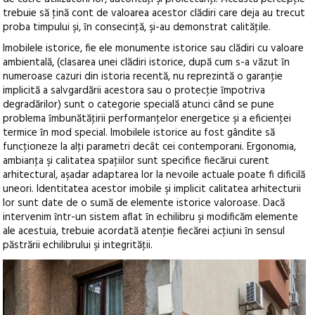
trebuie să ţină cont de valoarea acestor clădiri care deja au trecut
proba timpului şi, ȋn consecinţă, şi-au demonstrat calităţile.
Imobilele istorice, fie ele monumente istorice sau clădiri cu valoare
ambientală, (clasarea unei clădiri istorice, după cum s-a văzut ȋn
numeroase cazuri din istoria recentă, nu reprezintă o garanţie
implicită a salvgardării acestora sau o protecţie ȋmpotriva
degradărilor) sunt o categorie specială atunci când se pune
problema ȋmbunătăţirii performanţelor energetice şi a eficienţei
termice ȋn mod special. Imobilele istorice au fost gândite să
funcţioneze la alţi parametri decât cei contemporani. Ergonomia,
ambianţa şi calitatea spaţiilor sunt specifice fiecărui curent
arhitectural, aşadar adaptarea lor la nevoile actuale poate fi dificilă
uneori. Identitatea acestor imobile şi implicit calitatea arhitecturii
lor sunt date de o sumă de elemente istorice valoroase. Dacă
intervenim ȋntr-un sistem aflat ȋn echilibru şi modificăm elemente
ale acestuia, trebuie acordată atenţie fiecărei acţiuni ȋn sensul
păstrării echilibrului şi integrităţii.