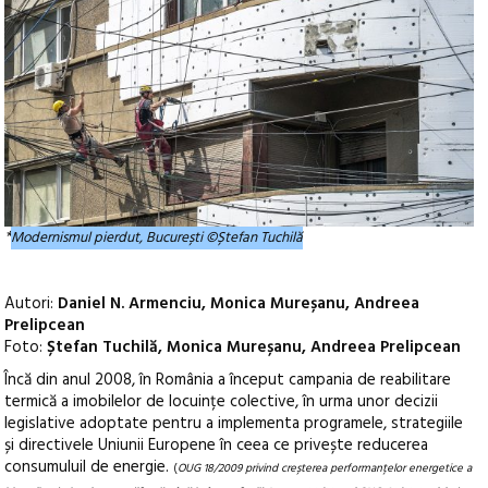
*
Modernismul pierdut, București ©Ștefan Tuchilă
Autori:
Daniel N. Armenciu, Monica Mureșanu, Andreea
Prelipcean
Foto:
Ștefan Tuchilă, Monica Mureșanu, Andreea Prelipcean
Încă din anul 2008, în România a început campania de reabilitare
termică a imobilelor de locuințe colective, în urma unor decizii
legislative adoptate pentru a implementa programele, strategiile
și directivele Uniunii Europene în ceea ce privește reducerea
consumuluil de energie.
(
OUG 18/2009 privind creșterea performanțelor energetice a