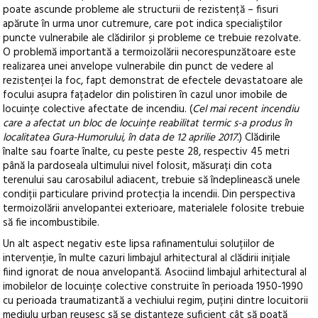
poate ascunde probleme ale structurii de rezistență – fisuri
apărute în urma unor cutremure, care pot indica specialiștilor
puncte vulnerabile ale clădirilor și probleme ce trebuie rezolvate.
O problemă importantă a termoizolării necorespunzătoare este
realizarea unei anvelope vulnerabile din punct de vedere al
rezistenței la foc, fapt demonstrat de efectele devastatoare ale
focului asupra fațadelor din polistiren în cazul unor imobile de
locuințe colective afectate de incendiu. (
Cel mai recent incendiu
care a afectat un bloc de locuințe reabilitat termic s-a produs în
localitatea Gura-Humorului, în data de 12 aprilie 2017.
) Clădirile
înalte sau foarte înalte, cu peste peste 28, respectiv 45 metri
până la pardoseala ultimului nivel folosit, măsurați din cota
terenului sau carosabilul adiacent, trebuie să îndeplinească unele
condiții particulare privind protecția la incendii. Din perspectiva
termoizolării anvelopantei exterioare, materialele folosite trebuie
să fie incombustibile.
Un alt aspect negativ este lipsa rafinamentului soluțiilor de
intervenție, în multe cazuri limbajul arhitectural al clădirii inițiale
fiind ignorat de noua anvelopantă. Asociind limbajul arhitectural al
imobilelor de locuințe colective construite în perioada 1950-1990
cu perioada traumatizantă a vechiului regim, puțini dintre locuitorii
mediulu urban reușesc să se distanțeze suficient cât să poată