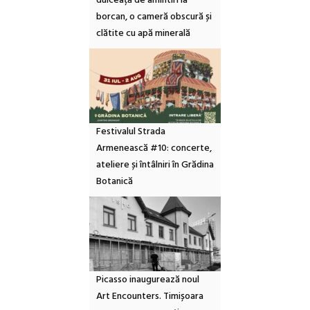
dulceață de amintiri la
borcan, o cameră obscură și
clătite cu apă minerală
Festivalul Strada
Armenească #10: concerte,
ateliere și întâlniri în Grădina
Botanică
Picasso inaugurează noul
Art Encounters. Timișoara