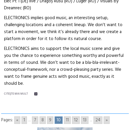
Elec Pt 1 (DE) live / Dragoș Rusu (RO) / Luger (RO) / visuals by
Dreamrec (RO)
ELECTRONICS implies good music, an interesting setup,
challenging locations and a coherent lineup. We don’t want to
start a movement, we think it’s already there and we create a
platform in order for it to follow its natural course.
ELECTRONICS aims to support the local music scene and give
you the chance to experience something worthy and powerful
in terms of sound. We don’t want to be a bla-bla-irrelevant-
conceptual-framework, nor a crowd-pleasing party series. We
want to frame genuine acts with good music, exactly as it
should be.
CITEŞTE MAI MULT
Pages:
«
1
...
7
8
9
10
11
12
13
...
24
»