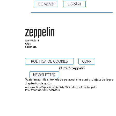
COMENZI
LIBRĂRII
Arhitectură.
Oraș.
Societate.
POLITICA DE COOKIES
GDPR
© 2026 zeppelin
NEWSLETTER
Toate imaginile si textele de pe acest site sunt protejate de legea
drepturilor de autor
revista online Zeppelin, editată de SG Studio și echipa Zeppelin
ISSN 3008-2986 ISSN-L 2069-721X