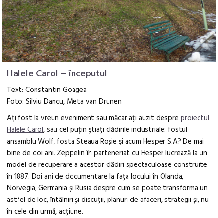
Halele Carol – începutul
Text: Constantin Goagea
Foto: Silviu Dancu, Meta van Drunen
Ați fost la vreun eveniment sau măcar ați auzit despre
proiectul
Halele Carol
, sau cel puțin știați clădirile industriale: fostul
ansamblu Wolf, fosta Steaua Roșie și acum Hesper S.A? De mai
bine de doi ani, Zeppelin în parteneriat cu Hesper lucrează la un
model de recuperare a acestor clădiri spectaculoase construite
în 1887. Doi ani de documentare la fața locului în Olanda,
Norvegia, Germania și Rusia despre cum se poate transforma un
astfel de loc, întâlniri și discuții, planuri de afaceri, strategii și, nu
în cele din urmă, acțiune.