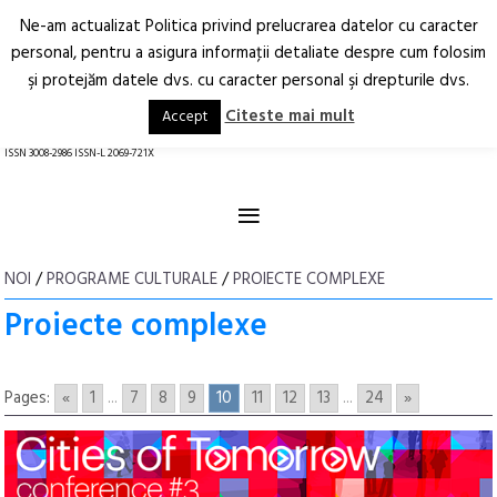
Ne-am actualizat Politica privind prelucrarea datelor cu caracter
Deschide
RO
EN
personal, pentru a asigura informaţii detaliate despre cum folosim
şi protejăm datele dvs. cu caracter personal şi drepturile dvs.
Arhitectură.
Oraș.
Societate.
Citeste mai mult
Accept
revistă online
ISSN 3008-2986 ISSN-L 2069-721X
≡
NOI
/
PROGRAME CULTURALE
/
PROIECTE COMPLEXE
Proiecte complexe
Pages:
«
1
...
7
8
9
10
11
12
13
...
24
»