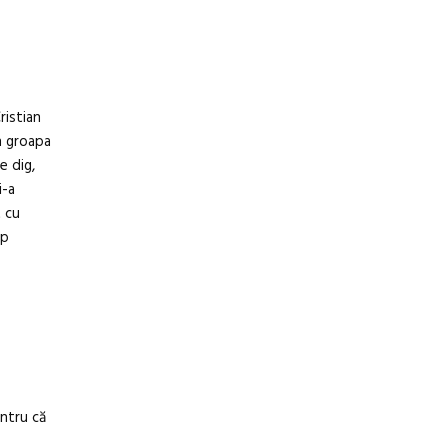
ristian
n groapa
e dig,
i-a
t cu
mp
entru că