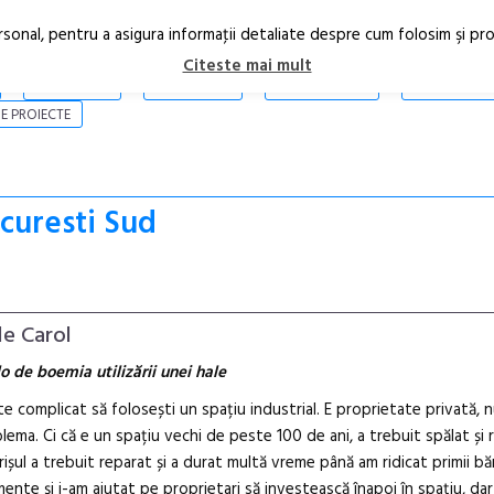
rsonal, pentru a asigura informaţii detaliate despre cum folosim şi pr
Citeste mai mult
ARTICOLE
STIRI
REVISTA PRINT
CONTACT
E PROIECTE
ucuresti Sud
le Carol
o de boemia utilizării unei hale
te complicat să folosești un spațiu industrial. E proprietate privată, n
lema. Ci că e un spațiu vechi de peste 100 de ani, a trebuit spălat și 
ișul a trebuit reparat și a durat multă vreme până am ridicat primii bă
ente și i-am ajutat pe proprietari să investească înapoi în spațiu, dar