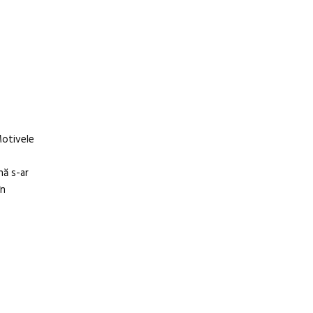
Motivele
nă s-ar
în