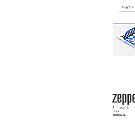
SHOP
Arhitectură.
Oraș.
Societate.