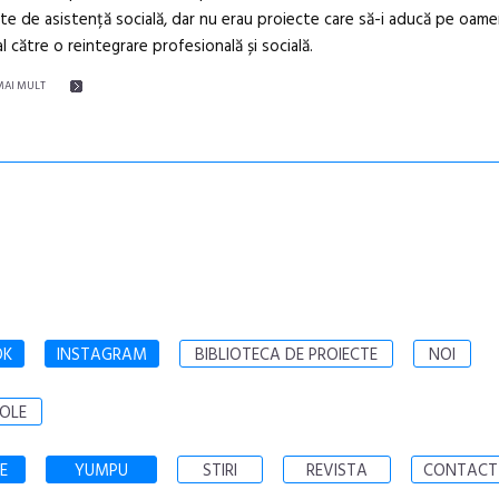
te de asistență socială, dar nu erau proiecte care să-i aducă pe oame
l către o reintegrare profesională și socială.
MAI MULT
OK
INSTAGRAM
BIBLIOTECA DE PROIECTE
NOI
OLE
E
YUMPU
STIRI
REVISTA
CONTACT