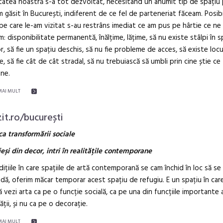
tatea noastră s-a tot dezvoltat, necesitând un anumit tip de spațiu 
m găsit în București, indiferent de ce fel de parteneriat făceam. Posibi
 pe care le-am vizitat s-au restrâns imediat ce am pus pe hârtie ce ne
: disponibilitate permanentă, înălțime, lățime, să nu existe stâlpi în s
or, să fie un spațiu deschis, să nu fie probleme de acces, să existe locu
e, să fie cât de cât stradal, să nu trebuiască să umbli prin cine știe ce
ne.
MAI MULT
zit.ro/bucurești
ca transformării sociale
eși din decor, intri în realitățile contemporane
dițiile în care spațiile de artă contemporană se cam închid în loc să se
dă, oferim măcar temporar acest spațiu de refugiu. E un spațiu în car
ă vezi arta ca pe o funcție socială, ca pe una din funcțiile importante 
ății, și nu ca pe o decorație.
MAI MULT