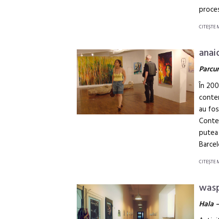
proces
CITEŞTE 
anai
Parcur
În 200
contem
au fos
Contem
putea 
Barce
CITEŞTE 
wasp
Hala –