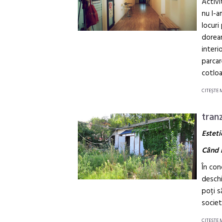
Activi
nu l-a
locuri
doream
interi
parcar
cotloa
CITEŞTE 
tran
Esteti
Când i
În con
deschi
poți s
societ
CITEŞTE 