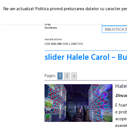
Ne-am actualizat Politica privind prelucrarea datelor cu caracter pe
Arhitectură.
NOI
Oraș.
Societate.
BIBLIOTECA D
revistă online
ISSN 3008-2986 ISSN-L 2069-721X
slider Halele Carol – B
Pages:
1
2
»
Hale
Dincol
E foar
e prob
acoper
evenim