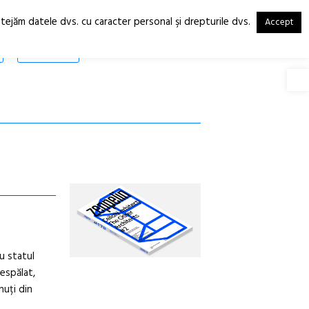
otejăm datele dvs. cu caracter personal şi drepturile dvs.
Accept
RO
EN
SHOP
Deschide
u statul
respălat,
nuți din