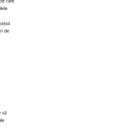
pe care
lele
pațiul
ri de
e să
ale