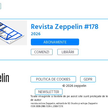
Revista Zeppelin #178
2026
ABONAMENTE
COMENZI
LIBRĂRII
POLITICA DE COOKIES
GDPR
© 2026 zeppelin
NEWSLETTER
Toate imaginile si textele de pe acest site sunt protejate de l
de autor
revista online Zeppelin, editată de SG Studio și echipa Zeppelin
ISSN 3008-2986 ISSN-L 2069-721X