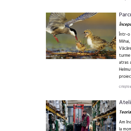
Parc
Încep
Într-o
Mihai,
Văcăre
turme 
atras 
Helmut
proiec
CITEŞTE 
Atel
Teoria
Am înc
la mom