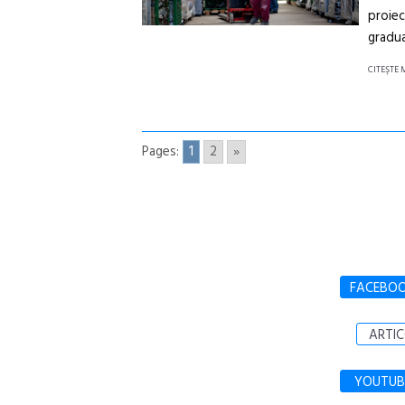
proiec
gradua
CITEŞTE 
Pages:
1
2
»
FACEBO
ARTIC
YOUTUB