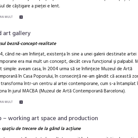
ul de câștigare a pieței e lent.
MAI MULT
d art gallery
sul beznă-concept-realitate
4, când ne-am înfiinţat, existenţa în sine a unei galerii destinate artei
porane era mai mult un concept, decât ceva funcțional şi palpabil. 
t simple: aveam casa, în 2004 urma să se înfiinţeze Muzeul de Artă
porană în Casa Poporului, în consecinţă ne-am gândit că această zo
transforma într-un centru al artei contemporane, cum s-a întamplat 
lona în jurul MACBA (Muzeul de Artă Contemporană Barcelona).
MAI MULT
 – working art space and production
 spațiu de trecere de la gând la acțiune