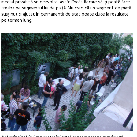
mediul privat să se dezvolte, astfel încât fiecare să-şi poată face
treaba pe segmentul lui de piaţă. Nu cred că un segment de piaţă
susţinut şi ajutat în permanenţă de stat poate duce la rezultate
pe termen lung.