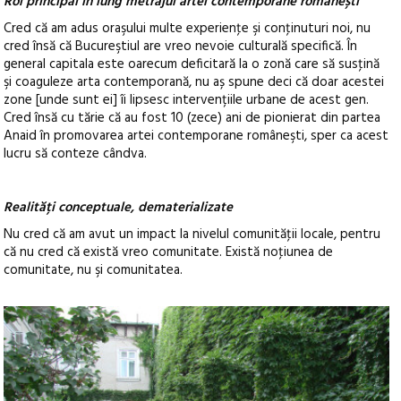
Rol principal în lung metrajul artei contemporane românești
Cred că am adus oraşului multe experienţe şi conţinuturi noi, nu
cred însă că Bucureştiul are vreo nevoie culturală specifică. În
general capitala este oarecum deficitară la o zonă care să susţină
şi coaguleze arta contemporană, nu aș spune deci că doar acestei
zone [unde sunt ei] îi lipsesc intervențiile urbane de acest gen.
Cred însă cu tărie că au fost 10 (zece) ani de pionierat din partea
Anaid în promovarea artei contemporane româneşti, sper ca acest
lucru să conteze cândva.
Realități conceptuale, dematerializate
Nu cred că am avut un impact la nivelul comunităţii locale, pentru
că nu cred că există vreo comunitate. Există noţiunea de
comunitate, nu şi comunitatea.