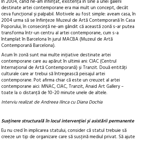
În 2004, când ne-am înfiinţat, existenţa în sine a unei galerii
destinate artei contemporane era mai mult un concept, decât
ceva funcțional şi palpabil. Motivele au fost simple: aveam casa, în
2004 urma să se înfiinţeze Muzeul de Artă Contemporană în Casa
Poporului, în consecinţă ne-am gândit că această zonă s-ar putea
transforma într-un centru al artei contemporane, cum s-a
întamplat în Barcelona în jurul MACBA (Muzeul de Artă
Contemporană Barcelona).
Acum în zonă sunt mai multe iniţiative destinate artei
contemporane care au apărut în ultimii ani: CIAC (Centrul
Internaţional de Artă Contemporană) şi Tranzit. Două entităţi
culturale care ar trebui să întregească peisajul artei
contemporane. Pot afirma chiar că este un creuzet al artei
contemporane aici: MNAC, CIAC, Tranzit, Anaid Art Gallery –
toate la o distanţă de 10-20 minute unele de altele.
Interviu realizat de Andreea Ilinca cu Diana Dochia
Susținere structurală în locul intervenției și asistării permanente
Eu nu cred în implicarea statului, consider că statul trebuie să
creeze un tip de organizare care să susţină mediul privat. Să ajute