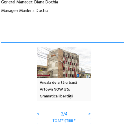
General Manager: Diana Dochia
Manager: Marilena Dochia
l – Local Design
Anuala de artă urbană
Festivalul Cinemas
 2026
Artown NOW #5:
revine la Eforie Sud 
Gramatica libertății
ediție
<
2/4
>
TOATE ȘTIRILE