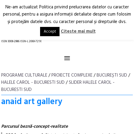
Ne-am actualizat Politica privind prelucrarea datelor cu caracter
Deschide
RO
EN
personal, pentru a asigura informaţii detaliate despre cum folosim
şi protejăm datele dvs. cu caracter personal şi drepturile dvs.
Arhitectură.
Oraș.
Societate.
Citeste mai mult
Accept
revistă online
ISSN 3008-2986 ISSN-L 2069-721X
≡
PROGRAME CULTURALE
/
PROIECTE COMPLEXE
/
BUCUREȘTI SUD
/
HALELE CAROL - BUCURESTI SUD
/
SLIDER HALELE CAROL -
BUCURESTI SUD
anaid art gallery
Parcursul beznă-concept-realitate