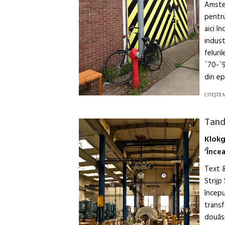
Amster
pentru
aici î
indust
feluri
`70-`9
din ep
CITEŞTE 
Tan
Klokg
‘Încea
Text &
Strijp
începu
transf
douăsp