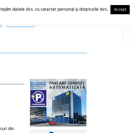
otejăm datele dvs. cu caracter personal şi drepturile dvs.
Accept
RO
EN
SHOP
Deschide
curi din