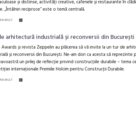
culoase și distinse, activităţi creative, cafenele și restaurante în clădi
ce. „Întâlniri reciproce” este o temă centrală.
MAI MULT
de arhitectură industrială și reconversii din București
 Awards și revista Zeppelin au plăcerea să vă invite la un tur de arhi
rială și reconversii din București. Ne-am dori ca acesta să reprezinte 
voastră un prilej de reflecţie privind construcţiile durabile – tema c
iţiei internaţionale Premiile Holcim pentru Construcţii Durabile.
MAI MULT