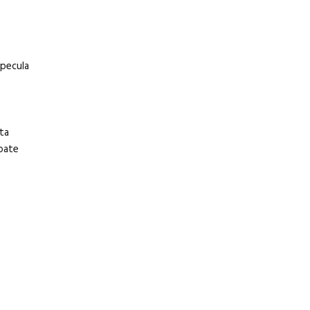
specula
ta
poate