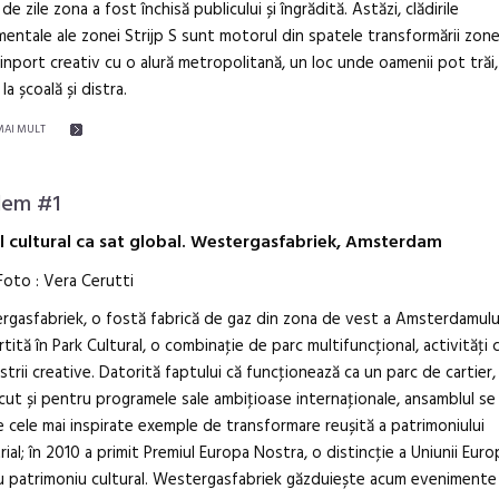
 de zile zona a fost închisă publicului și îngrădită. Astăzi, clădirile
ntale ale zonei Strijp S sunt motorul din spatele transformării zonei
inport creativ cu o alură metropolitană, un loc unde oamenii pot trăi,
la școală și distra.
MAI MULT
dem #1
l cultural ca sat global. Westergasfabriek, Amsterdam
oto : Vera Cerutti
gasfabriek, o fostă fabrică de gaz din zona de vest a Amsterdamului
tită în Park Cultural, o combinaţie de parc multifuncţional, activităţi 
ustrii creative. Datorită faptului că funcţionează ca un parc de cartier, 
ut și pentru programele sale ambiţioase internaţionale, ansamblul se 
e cele mai inspirate exemple de transformare reușită a patrimoniului
rial; în 2010 a primit Premiul Europa Nostra, o distincţie a Uniunii Eur
u patrimoniu cultural. Westergasfabriek găzduiește acum evenimente