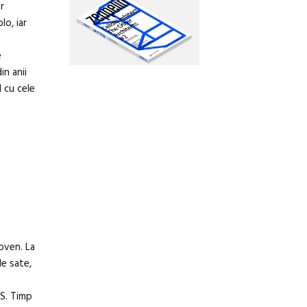
r
lo, iar
e
in anii
 cu cele
hoven. La
de sate,
 S. Timp