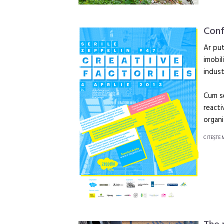
Conf
Ar put
imobil
indust
Cum se
reacti
organi
CITEŞTE 