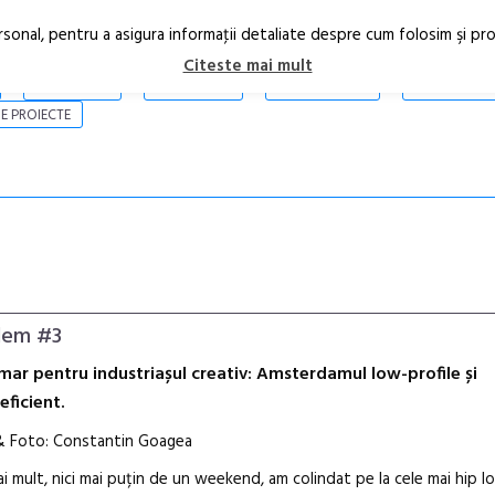
rsonal, pentru a asigura informaţii detaliate despre cum folosim şi pr
Citeste mai mult
ARTICOLE
STIRI
REVISTA PRINT
CONTACT
E PROIECTE
dem #3
mar pentru industriașul creativ:
Amsterdamul low-profile și
eficient.
& Foto: Constantin Goagea
ai mult, nici mai puțin de un weekend, am colindat pe la cele mai hip lo