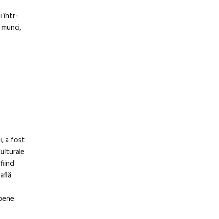
 într-
 munci,
, a fost
culturale
fiind
află
opene