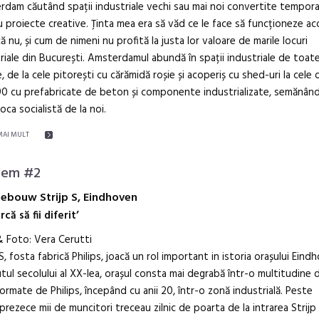
dam căutând spații industriale vechi sau mai noi convertite tempora
 proiecte creative. Ținta mea era să văd ce le face să funcționeze aco
ncă nu, și cum de nimeni nu profită la justa lor valoare de marile locuri
riale din București. Amsterdamul abundă în spații industriale de toat
le, de la cele pitorești cu cărămidă roșie și acoperiș cu shed-uri la cele d
0 cu prefabricate de beton și componente industrializate, semănând
oca socialistă de la noi.
MAI MULT
dem #2
ebouw Strijp S, Eindhoven
rcă să fii diferit’
 Foto: Vera Cerutti
 S, fosta fabrică Philips, joacă un rol important in istoria orașului Eind
tul secolului al XX-lea, orașul consta mai degrabă într-o multitudine 
ormate de Philips, începând cu anii 20, într-o zonă industrială. Peste
rezece mii de muncitori treceau zilnic de poarta de la intrarea Strijp