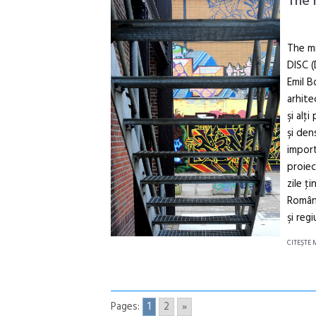
The 
The mi
DISC (
Emil B
arhite
şi alţ
şi den
import
proiec
zile ţ
Români
şi reg
CITEŞTE 
Pages:
1
2
»