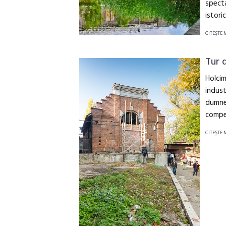
specta
istori
CITEŞTE 
Tur 
Holcim
indust
dumnea
compet
CITEŞTE 