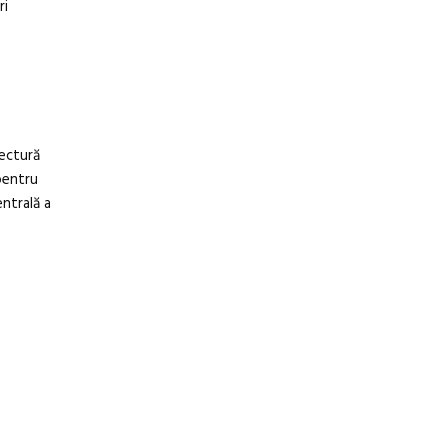
ri
tectură
pentru
entrală a