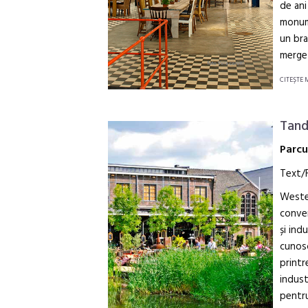
de ani
monume
un bra
merge 
CITEŞTE 
Tan
Parcu
Text/F
Wester
conver
și ind
cunosc
printr
indust
pentr