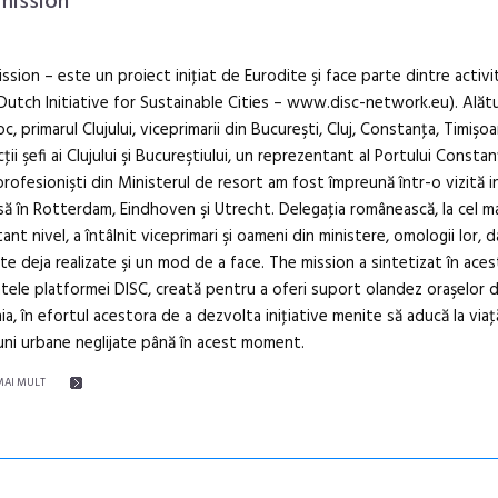
mission
ssion – este un proiect iniţiat de Eurodite şi face parte dintre activit
Dutch Initiative for Sustainable Cities – www.disc-network.eu). Alătu
oc, primarul Clujului, viceprimarii din Bucureşti, Cluj, Constanţa, Timişoa
cţii şefi ai Clujului şi Bucureştiului, un reprezentant al Portului Constan
i profesionişti din Ministerul de resort am fost împreună într-o vizită 
să în Rotterdam, Eindhoven şi Utrecht. Delegaţia românească, la cel m
ant nivel, a întâlnit viceprimari şi oameni din ministere, omologii lor, da
te deja realizate şi un mod de a face. The mission a sintetizat în aces
intele platformei DISC, creată pentru a oferi suport olandez oraşelor d
a, în efortul acestora de a dezvolta iniţiative menite să aducă la via
iuni urbane neglijate până în acest moment.
MAI MULT