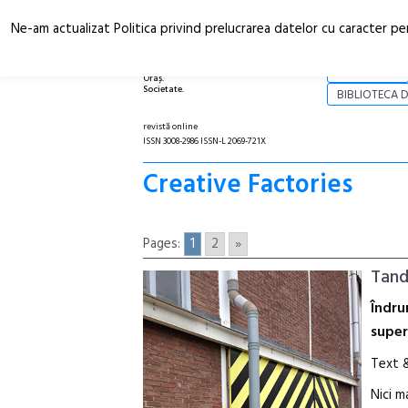
Ne-am actualizat Politica privind prelucrarea datelor cu caracter pe
Arhitectură.
NOI
Oraș.
Societate.
BIBLIOTECA D
revistă online
ISSN 3008-2986 ISSN-L 2069-721X
Creative Factories
Pages:
1
2
»
Tan
Îndru
super
Text 
Nici m