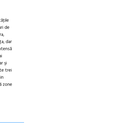
ăţile
ri de
ra,
ța, dar
intensă
ai
r şi
te trei
in
ţă zone