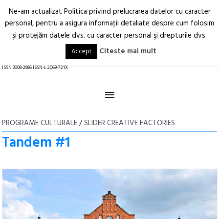
Ne-am actualizat Politica privind prelucrarea datelor cu caracter
Deschide
RO
EN
personal, pentru a asigura informaţii detaliate despre cum folosim
şi protejăm datele dvs. cu caracter personal şi drepturile dvs.
Arhitectură.
Oraș.
Societate.
Citeste mai mult
Accept
revistă online
ISSN 3008-2986 ISSN-L 2069-721X
≡
PROGRAME CULTURALE
/
SLIDER CREATIVE FACTORIES
Tandem #1