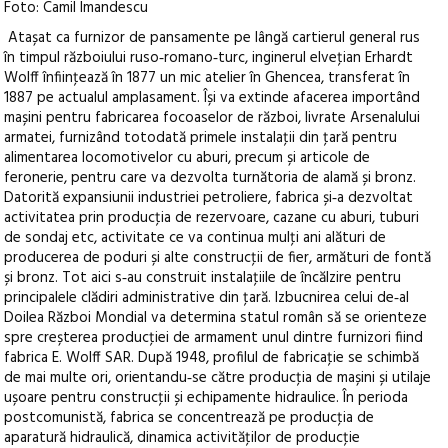
Foto: Camil Imandescu
Atașat ca furnizor de pansamente pe lângă cartierul general rus
în timpul războiului ruso‑romano‑turc, inginerul elveţian Erhardt
Wolff înfiinţează în 1877 un mic atelier în Ghencea, transferat în
1887 pe actualul amplasament. Își va extinde afacerea importând
mașini pentru fabricarea focoaselor de război, livrate Arsenalului
armatei, furnizând totodată primele instalaţii din ţară pentru
alimentarea locomotivelor cu aburi, precum și articole de
feronerie, pentru care va dezvolta turnătoria de alamă și bronz.
Datorită expansiunii industriei petroliere, fabrica și‑a dezvoltat
activitatea prin producţia de rezervoare, cazane cu aburi, tuburi
de sondaj etc, activitate ce va continua mulţi ani alături de
producerea de poduri și alte construcţii de fier, armături de fontă
și bronz. Tot aici s‑au construit instalaţiile de încălzire pentru
principalele clădiri administrative din ţară. Izbucnirea celui de‑al
Doilea Război Mondial va determina statul român să se orienteze
spre creșterea producţiei de armament unul dintre furnizori fiind
fabrica E. Wolff SAR. După 1948, profilul de fabricaţie se schimbă
de mai multe ori, orientandu‑se către producţia de mașini și utilaje
ușoare pentru construcţii și echipamente hidraulice. În perioda
postcomunistă, fabrica se concentrează pe producţia de
aparatură hidraulică, dinamica activităţilor de producţie