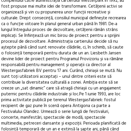
complexului către administraţia cartierului Westerpark în 1992, au
fost propuse mai multe idei de transformare. Cetăţenii activi se
organizează și vin cu propunerea unor funcţii recreative și
culturale. Drept consecinţă, consiliul municipal definește recrearea
ca o funcţie viitoare în planul general urban până în 1981. De‑a
lungul întregului proces de dezvoltare, cetăţenii rămân strâns
implicaţi. Se înfiinţează un mic birou de proiect pentru a sprijini
procesul de dezvoltare. Administraţia cartierului decide să nu
aștepte până când sunt renovate clădirile, ci, în schimb, să caute
o folosinţă temporară pentru durata de un an. Liesbeth Jansen
devine lider de proiect pentru Programul Provizoriu și va rămâne
responsabilă pentru management și operaţii ca director al
Westergasfabriek BV pentru 17 ani. Curând, chiriașii se mută. Nu
sunt toţi utilizatorii acceptaţi – unul dintre criterii este să
contribuie la diversitatea culturală a zonei. Ambiţia este să se
creeze un „sat dinamic” care să atragă chiriașii cu un angajament
puternic pentru clădirile industriale și loc.Pe 1 iunie 1993, are loc
prima activitate publică pe terenul Westergasfabriek: fostul
recipient de gaz pune în scenă opera Antigona ca parte a
Festivalului Olandez. Urmează o serie lungă de festivaluri,
concerte, manifestări, spectacole de modă, spectacole
multimedia, petreceri dansante și expoziţii. Perioada planificată de
folosinţă temporară de un an e extinsă la șapte ani, până când