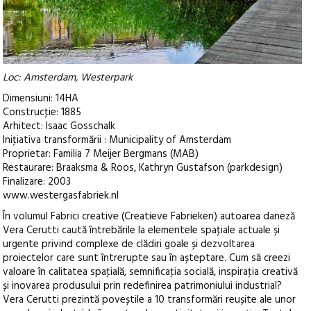
Loc: Amsterdam, Westerpark
Dimensiuni: 14HA
Construcţie: 1885
Arhitect: Isaac Gosschalk
Iniţiativa transformării : Municipality of Amsterdam
Proprietar: Familia 7 Meijer Bergmans (MAB)
Restaurare: Braaksma & Roos, Kathryn Gustafson (parkdesign)
Finalizare: 2003
www.westergasfabriek.nl
În volumul Fabrici creative (Creatieve Fabrieken) autoarea daneză
Vera Cerutti caută întrebările la elementele spaţiale actuale și
urgente privind complexe de clădiri goale și dezvoltarea
proiectelor care sunt întrerupte sau în așteptare. Cum să creezi
valoare în calitatea spaţială, semnificaţia socială, inspiraţia creativă
și inovarea produsului prin redefinirea patrimoniului industrial?
Vera Cerutti prezintă poveștile a 10 transformări reușite ale unor