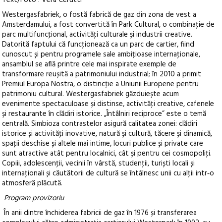
Text/Foto : Vera Cerutti
Westergasfabriek, o fostă fabrică de gaz din zona de vest a
Amsterdamului, a fost convertită în Park Cultural, o combinaţie de
parc multifuncţional, activităţi culturale și industrii creative.
Datorită faptului că funcţionează ca un parc de cartier, fiind
cunoscut și pentru programele sale ambiţioase internaţionale,
ansamblul se află printre cele mai inspirate exemple de
transformare reușită a patrimoniului industrial; în 2010 a primit
Premiul Europa Nostra, o distincţie a Uniunii Europene pentru
patrimoniu cultural. Westergasfabriek găzduiește acum
evenimente spectaculoase și distinse, activităţi creative, cafenele
și restaurante în clădiri istorice. „Întâlniri reciproce” este o temă
centrală.
Simbioza contrastelor asigură calitatea zonei: clădiri
istorice și activităţi inovative, natură și cultură, tăcere și dinamică,
spaţii deschise și altele mai intime, locuri publice și private care
sunt atractive atât pentru localnici, cât și pentru cei cosmopoliţi.
Copiii, adolescenţii, vecinii în vârstă, studenţii, turiști locali și
internaţionali și căutătorii de cultură se întâlnesc unii cu alţii intr‑o
atmosferă plăcută.
Program provizoriu
În anii dintre închiderea fabricii de gaz în 1976 și transferarea