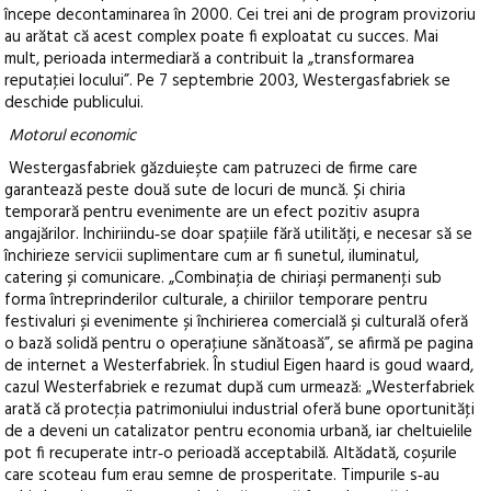
începe decontaminarea în 2000. Cei trei ani de program provizoriu
au arătat că acest complex poate fi exploatat cu succes. Mai
mult, perioada intermediară a contribuit la „transformarea
reputaţiei locului”. Pe 7 septembrie 2003, Westergasfabriek se
deschide publicului.
Motorul economic
Westergasfabriek găzduiește cam patruzeci de firme care
garantează peste două sute de locuri de muncă. Și chiria
temporară pentru evenimente are un efect pozitiv asupra
angajărilor. Inchiriindu‑se doar spaţiile fără utilităţi, e necesar să se
închirieze servicii suplimentare cum ar fi sunetul, iluminatul,
catering și comunicare. „Combinaţia de chiriași permanenţi sub
forma întreprinderilor culturale, a chiriilor temporare pentru
festivaluri și evenimente și închirierea comercială și culturală oferă
o bază solidă pentru o operaţiune sănătoasă”, se afirmă pe pagina
de internet a Westerfabriek. În studiul Eigen haard is goud waard,
cazul Westerfabriek e rezumat după cum urmează: „Westerfabriek
arată că protecţia patrimoniului industrial oferă bune oportunităţi
de a deveni un catalizator pentru economia urbană, iar cheltuielile
pot fi recuperate intr‑o perioadă acceptabilă. Altădată, coșurile
care scoteau fum erau semne de prosperitate. Timpurile s‑au