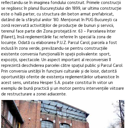
reflectandu‑se în imaginea fondului construit. Primele construcţii
se regăsesc în planul Bucureștiului din 1899, iar ultima construcţie
este o hală parter, cu structura din beton armat prefabricat,
datând de la sfârșitul anilor ’80. Menţionat în PUG București ca
zonă rezervată activităţilor de producţie de bunuri și servicii,
terenul face parte din Zona protejată nr. 63 – Parcelarea Inter
(Filaret), însă reglementările fac referire în special la zona de
locuinţe. Odată cu elaborarea P.U.Z. Parcul Carol, parcela a fost
inclusă în zona verde, prevăzandu‑se pentru construcţiile
existente conversia funcţională în spaţii polivalente: sport,
expoziţii, spectacole. Un aspect important al reconversiei îl
reprezintă deschiderea parcelei către spaţiul public și Parcul Carol.
Prin conversia unităţii în funcţiuni culturale și de loisir, datorită
oportunităţii oferite de existenţa reglementărilor urbanistice în
acest sens, unitatea Hesper S.A. poate constitui în viitor un
exemplu de bună practică și un motor pentru intervenţiile viitoare
de restructurare a zonei adiacente.