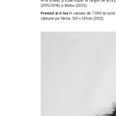
Arte (Italia), și a participat la târguri de ar
(2015/2016) și Mobu (2025).
Premiul al II-lea
în valoare de 7.000 lei este
cărbune pe hârtie, 120 x 120cm (2012).