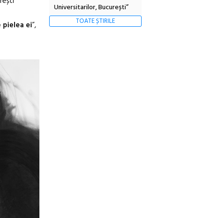
rești
Universitarilor, București”
TOATE ȘTIRILE
pielea ei
”,