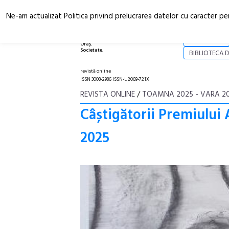
Ne-am actualizat Politica privind prelucrarea datelor cu caracter pe
Arhitectură.
NOI
Oraș.
Societate.
BIBLIOTECA D
revistă online
ISSN 3008-2986 ISSN-L 2069-721X
REVISTA ONLINE
/
TOAMNA 2025 - VARA 2
Câștigătorii Premiulu
2025