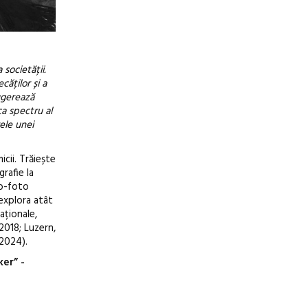
 societății.
ăților și a
ugerează
ca spectru al
rele unei
icii. Trăiește
rafie la
eo-foto
 explora atât
aționale,
2018; Luzern,
 2024).
ker” -