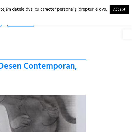
otejăm datele dvs. cu caracter personal şi drepturile dvs.
Accept
RO
EN
SHOP
Deschide
u Desen Contemporan,