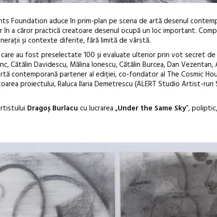
ents Foundation aduce în prim-plan pe scena de artă desenul contem
or în a căror practică creatoare desenul ocupă un loc important.
Compe
nerații și contexte diferite, fără limită de vârstă.
e care au fost preselectate 100 și evaluate ulterior prin vot secret de 
c, Cătălin Davidescu, Mălina Ionescu, Cătălin Burcea, Dan Vezentan, 
artă contemporană partener al ediției, co-fondator al The Cosmic Ho
atoarea proiectului, Raluca Ilaria Demetrescu (ALERT Studio Artist-run
Anuala de ar
Artown NOW
rtistului
Dragoș Burlacu
cu lucrarea „
Under the Same Sky
”, polipti
Gramatica lib