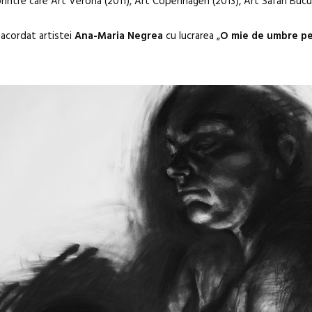
tă printre care Art Verona (2011), Art Copenhagen (2013), Art Safari Bucu
 acordat artistei
Ana-Maria Negrea
cu lucrarea „
O mie de umbre pe 