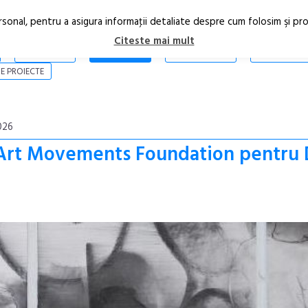
rsonal, pentru a asigura informaţii detaliate despre cum folosim şi pr
Citeste mai mult
ARTICOLE
STIRI
REVISTA PRINT
CONTACT
E PROIECTE
026
i Art Movements Foundation pentr