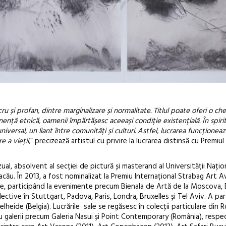
 și profan, dintre marginalizare și normalitate. Titlul poate oferi o ch
nență etnică, oamenii împărtășesc aceeași condiție existențială. În spirit
versal, un liant între comunități și culturi. Astfel, lucrarea funcționeaz
e a vieții
,” precizează artistul cu privire la lucrarea distinsă cu Premiul 
zual, absolvent al secției de pictură și masterand al Universității Nați
Bacău. În 2013, a fost nominalizat la Premiu Internațional Strabag Art 
te, participând la evenimente precum Bienala de Artă de la Moscova, 
lective în Stuttgart, Padova, Paris, Londra, Bruxelles și Tel Aviv. A par
lheide (Belgia). Lucrările sale se regăsesc în colecții particulare din 
 cu galerii precum Galeria Nasui și Point Contemporary (România), respec