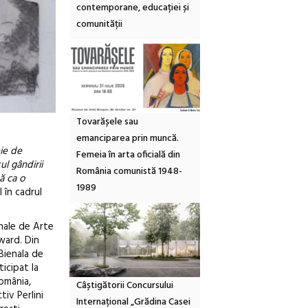
contemporane, educației și
comunității
Tovarășele sau
emanciparea prin muncă.
eie de
Femeia în arta oficială din
ul gândirii
România comunistă 1948-
ă ca o
1989
I în cadrul
onale de Arte
Award. Din
Bienala de
ticipat la
România,
Câștigătorii Concursului
tiv Perlini
Internațional „Grădina Casei