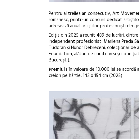
Pentru al treilea an consecutiv, Art Movem
românesc, printr-un concurs dedicat artiștil
adresează anual artiștilor profesioniști din ge
Ediția din 2025 a reunit 489 de lucrări, dintr
independent profesionist: Marilena Preda Sân
Tudoran și Hunor Debreceni, colecționar de 
Foundation, alături de curatoarea și co-iniți
București).
Premiul I î
n valoare de 10.000 lei se acordă a
creion pe hârtie, 142 x 154 cm (2025)