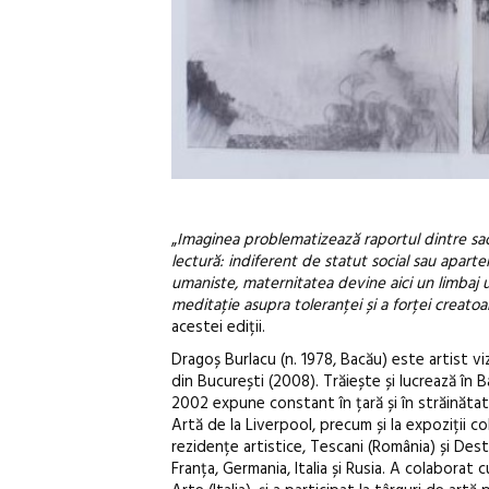
„
Imaginea problematizează raportul dintre sacru
lectură: indiferent de statut social sau aparte
umaniste, maternitatea devine aici un limbaj uni
meditație asupra toleranței și a forței creatoar
acestei ediții.
Dragoș Burlacu (n. 1978, Bacău) este artist vi
din București (2008). Trăiește și lucrează în 
2002 expune constant în țară și în străinăta
Artă de la Liverpool, precum și la expoziții co
rezidențe artistice, Tescani (România) și Deste
Franța, Germania, Italia și Rusia. A colaborat