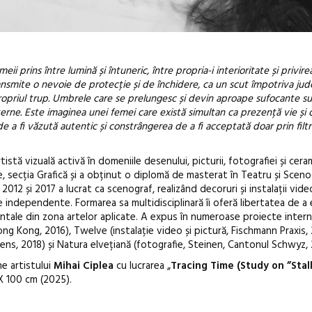
ii prins între lumină și întuneric, între propria-i interioritate și privirea
nsmite o nevoie de protecție și de închidere, ca un scut împotriva judec
 propriul trup. Umbrele care se prelungesc și devin aproape sufocante s
terne. Este imaginea unei femei care există simultan ca prezență vie și 
 de a fi văzută autentic și constrângerea de a fi acceptată doar prin filt
stă vizuală activă în domeniile desenului, picturii, fotografiei și ceram
e, secția Grafică și a obținut o diplomă de masterat în Teatru și Scenog
012 și 2017 a lucrat ca scenograf, realizând decoruri și instalații vid
e independente. Formarea sa multidisciplinară îi oferă libertatea de a
entale din zona artelor aplicate. A expus în numeroase proiecte intern
ng Kong, 2016), Twelve (instalație video și pictură, Fischmann Praxis, 
iens, 2018) și Natura elvețiană (fotografie, Steinen, Cantonul Schwyz,
ne artistului
Mihai Ciplea
cu lucrarea „
Tracing Time (Study on ”Stal
 X 100 cm (2025).