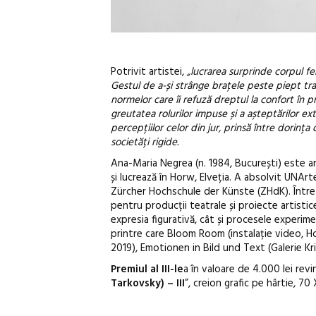
Potrivit artistei,
„lucrarea surprinde corpul feme
Gestul de a-și strânge brațele peste piept tra
normelor care îi refuză dreptul la confort în
greutatea rolurilor impuse și a așteptărilor ex
percepțiilor celor din jur, prinsă între dorința
societăți rigide.
Ana-Maria Negrea (n. 1984, București) este arti
și lucrează în Horw, Elveția. A absolvit UNArt
Zürcher Hochschule der Künste (ZHdK). Între 2
pentru producții teatrale și proiecte artistic
expresia figurativă, cât și procesele experim
printre care Bloom Room (instalație video, Ho
2019), Emotionen in Bild und Text (Galerie Kr
Premiul al III-le
a în valoare de 4.000 lei revi
Tarkovsky) – III
”, creion grafic pe hârtie, 70