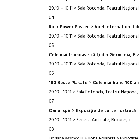
20.10 – 10.11 > Sala Rotonda, Teatrul Național
04
Roar Power Poster > Apel internațional de 
20.10 – 10.11 > Sala Rotonda, Teatrul Național
05
Cele mai frumoase cărți din Germania, Elve
20.10 – 10.11 > Sala Rotonda, Teatrul Național
06
100 Beste Plakate > Cele mai bune 100 afi
20.10– 10.11 > Sala Rotonda, Teatrul Național,
07
Oana Ispir > Expoziție de carte ilustrată
20.10– 10.11 > Seneca Anticafe, București
08
Doriana Mărășoiu + Ilona Polanski > Expoziție 