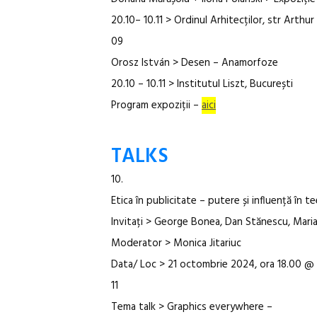
20.10– 10.11 > Ordinul Arhitecților, str Arthur
09
Orosz István > Desen – Anamorfoze
20.10 – 10.11 > Institutul Liszt, București
Program expoziții –
aici
TALKS
10.
Etica în publicitate – putere și influență în t
Invitați > George Bonea, Dan Stănescu, Mari
Moderator > Monica Jitariuc
Data/ Loc > 21 octombrie 2024, ora 18.00 @ 
11
Tema talk > Graphics everywhere –