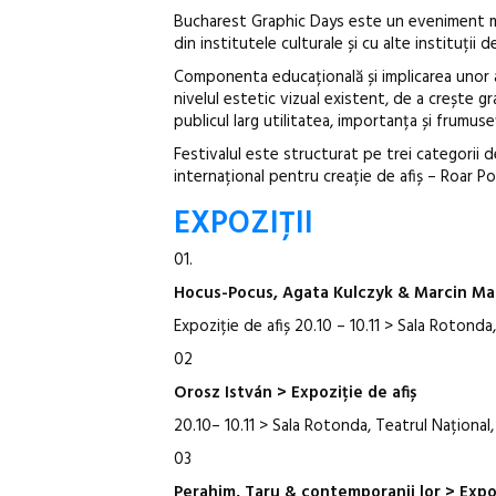
Bucharest Graphic Days este un eveniment multi
din institutele culturale și cu alte instituții d
Componenta educațională și implicarea unor art
nivelul estetic vizual existent, de a crește gr
publicul larg utilitatea, importanța și frumus
Festivalul este structurat pe trei categorii 
internațional pentru creație de afiș – Roar Po
EXPOZIȚII
01.
Hocus-Pocus, Agata Kulczyk & Marcin Ma
Expoziție de afiș 20.10 – 10.11 > Sala Rotond
02
Orosz István > Expoziție de afiș
20.10– 10.11 > Sala Rotonda, Teatrul Național,
03
Perahim, Taru & contemporanii lor > Expoz