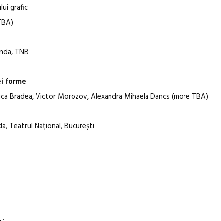
ui grafic
 TBA)
onda, TNB
ei forme
aluca Bradea, Victor Morozov, Alexandra Mihaela Dancs (more TBA)
, Teatrul Național, București