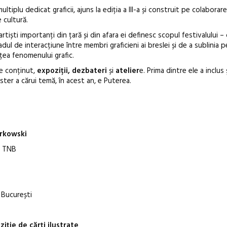
plu dedicat graficii, ajuns la ediția a III-a și construit pe colaborar
e cultură.
iști importanți din țară și din afara ei definesc scopul festivalului – 
adul de interacțiune între membri graficieni ai breslei și de a sublinia 
Anuala de artă urbană
ețea fenomenului grafic.
Artown NOW #5:
de conținut,
expoziții, dezbateri
și
atelier
e. Prima dintre ele a inclus 
Gramatica libertății
ster a cărui temă, în acest an, e Puterea.
rkowski
a, TNB
 București
iție de cărți ilustrate