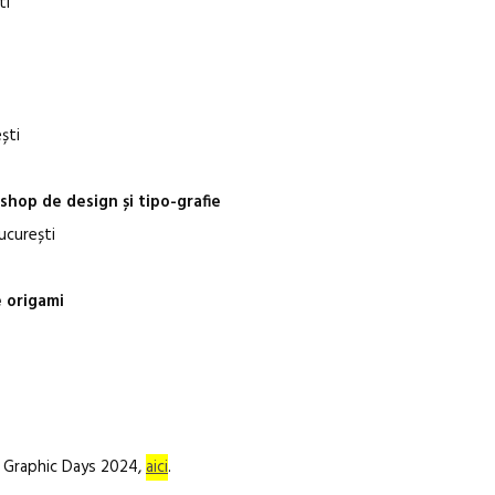
ti
ști
hop de design și tipo-grafie
ucurești
 origami
t Graphic Days 2024,
aici
.