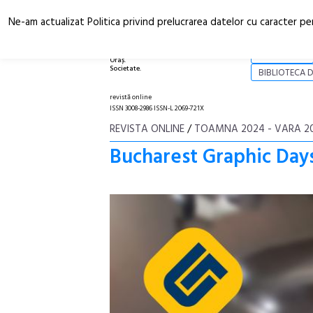
Ne-am actualizat Politica privind prelucrarea datelor cu caracter pe
Arhitectură.
NOI
Oraș.
Societate.
BIBLIOTECA D
revistă online
ISSN 3008-2986 ISSN-L 2069-721X
REVISTA ONLINE
/
TOAMNA 2024 - VARA 2
Bucharest Graphic Day