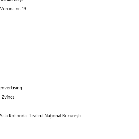
 Verona nr. 19
eenvertising
a Zvînca
Sala Rotonda, Teatrul Național București