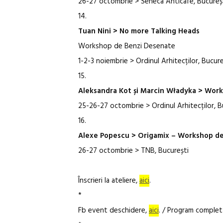
26-27 octombrie > Seneca Anticafe, Bucureș
14.
Tuan Nini > No more Talking Heads
Workshop de Benzi Desenate
1-2-3 noiembrie > Ordinul Arhitecților, Bucure
15.
Aleksandra Kot și Marcin Władyka > Works
25-26-27 octombrie > Ordinul Arhitecților, B
16.
Alexe Popescu > Origamix – Workshop de
26-27 octombrie > TNB, București
Înscrieri la ateliere,
aici
.
*
Fb event deschidere,
aici
. / Program comple