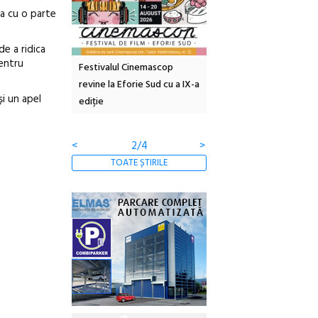
ea cu o parte
de a ridica
pentru
Festivalul Cinemascop
Sleeping Beauties la Borsec:
Fest
revine la Eforie Sud cu a IX-a
dulceață de amintiri la
Arme
și un apel
ediție
borcan, o cameră obscură și
ateli
clătite cu apă minerală
Bota
<
3/4
>
TOATE ȘTIRILE