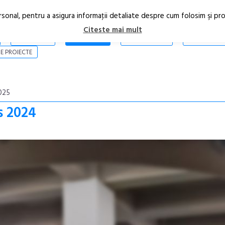
rsonal, pentru a asigura informaţii detaliate despre cum folosim şi pr
Citeste mai mult
ARTICOLE
STIRI
REVISTA PRINT
CONTACT
E PROIECTE
025
s 2024