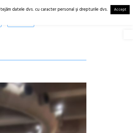
otejăm datele dvs. cu caracter personal şi drepturile dvs.
Accept
RO
EN
SHOP
Deschide