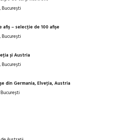
, București
afiș – selecție de 100 afișe
, București
ția și Austria
, București
șe din Germania, Elveția, Austria
 București
de ilustrații