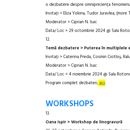
o dezbatere despre omniprezența fenomenul
Invitați > Eliza Yokina, Tudor Juravlea, (more
Moderator > Ciprian N. Isac
Data/ Loc > 29 octombrie 2024 @ Sala Rot
12.
Temă dezbatere > Puterea în multiplele 
Invitați > Caterina Preda, Cosmin Ciotloș, R
Moderator > Ciprian N. Isac
Data/ Loc > 4 noiembrie 2024 @ Sala Rotonda
Program complet dezbateri,
aici
.
WORKSHOPS
13.
Oana Ispir > Workshop de linogravură