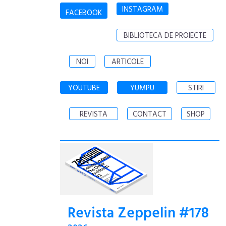
INSTAGRAM
FACEBOOK
BIBLIOTECA DE PROIECTE
NOI
ARTICOLE
YOUTUBE
YUMPU
STIRI
REVISTA
CONTACT
SHOP
Revista Zeppelin #178