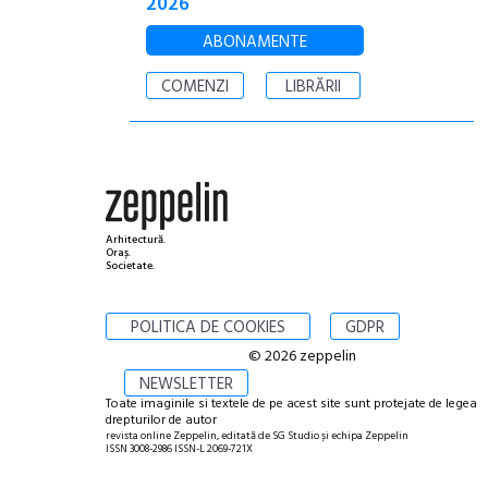
2026
ABONAMENTE
COMENZI
LIBRĂRII
Arhitectură.
Oraș.
Societate.
POLITICA DE COOKIES
GDPR
© 2026 zeppelin
NEWSLETTER
Toate imaginile si textele de pe acest site sunt protejate de legea
drepturilor de autor
revista online Zeppelin, editată de SG Studio și echipa Zeppelin
ISSN 3008-2986 ISSN-L 2069-721X