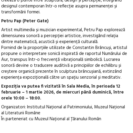
creează o punte între sculptură, design și percepție, integrând
designul contemporan într-o reflecție asupra permanenței și
transformării formei.
Petru Pap (Peter Gate)
Artist multimedia și muzician experimental, Petru Pap explorează
dimensiunea sonoră a percepției artistice, investigând relația
dintre matematică, acustică și experiență culturală.
Pornind de la proporțiile utilizate de Constantin Brâncuși, artistul
propune o interpretare sonică inspirată de raportul Numărului de
Aur, transpus într-o frecvență vibrațională simbolică. Lucrarea
sonoră devine o traducere auditivă a principiilor de echilibru și
creștere organică prezente în sculptura brâncușiană, extinzând
experiența expozițională către un spațiu senzorial și meditativ.
Expoziția va putea fi vizitată în Sala Media, în perioada 12
februarie – 1 martie 2026, de miercuri până duminică, între
orele 10:00 – 18:00.
Organizatori: Institutul Național al Patrimoniului, Muzeul Național
al Literaturii Române
În parteneriat cu Muzeul Național al Țăranului Român