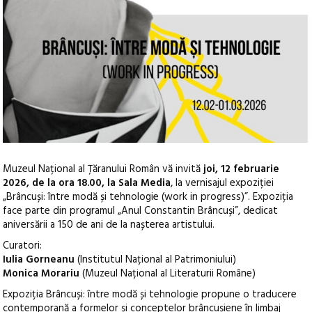
Muzeul Național al Țăranului Român vă invită
joi, 12 februarie
2026, de la ora 18.00, la Sala Media
, la vernisajul expoziției
„Brâncuși: între modă și tehnologie (work in progress)”. Expoziția
face parte din programul „Anul Constantin Brâncuși”, dedicat
aniversării a 150 de ani de la nașterea artistului.
Curatori:
Iulia Gorneanu
(Institutul Național al Patrimoniului)
Monica Morariu
(Muzeul Național al Literaturii Române)
Expoziția Brâncuși: între modă și tehnologie propune o traducere
contemporană a formelor și conceptelor brâncușiene în limbaj