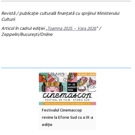
Revistă / publicaţie culturală finanţată cu sprijinul Ministerului
Culturii
Articol în cadrul ediției „
Toamna 2025 – Vara 2026
” /
Zeppelin/București/Online
e artă urbană
Festivalul Cinemascop
Sleeping Beauties l
 NOW #5:
revine la Eforie Sud cu a IX-a
dulceață de amintiri
a libertății
ediție
borcan, o cameră ob
clătite cu apă miner