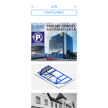
<
2/4
>
TOATE ȘTIRILE