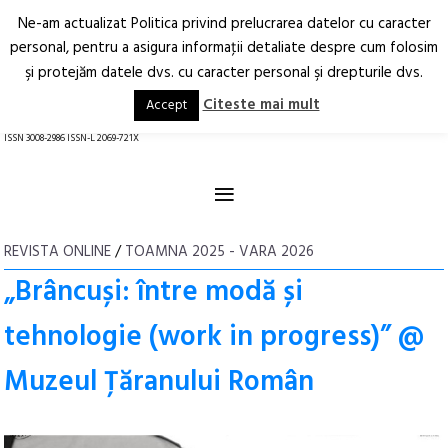
Ne-am actualizat Politica privind prelucrarea datelor cu caracter
Deschide
RO
EN
personal, pentru a asigura informaţii detaliate despre cum folosim
şi protejăm datele dvs. cu caracter personal şi drepturile dvs.
Arhitectură.
Oraș.
Societate.
Citeste mai mult
Accept
revistă online
ISSN 3008-2986 ISSN-L 2069-721X
≡
REVISTA ONLINE
/
TOAMNA 2025 - VARA 2026
„Brâncuși: între modă și
tehnologie (work in progress)” @
Muzeul Țăranului Român