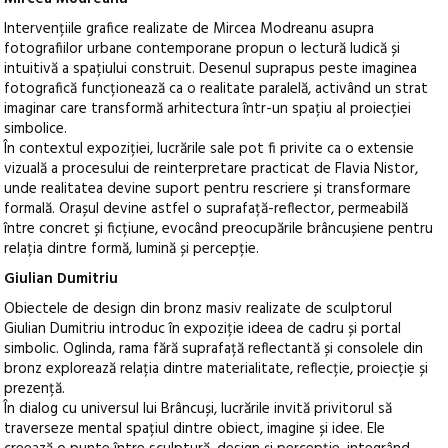
Intervențiile grafice realizate de Mircea Modreanu asupra
fotografiilor urbane contemporane propun o lectură ludică și
intuitivă a spațiului construit. Desenul suprapus peste imaginea
fotografică funcționează ca o realitate paralelă, activând un strat
imaginar care transformă arhitectura într-un spațiu al proiecției
simbolice.
În contextul expoziției, lucrările sale pot fi privite ca o extensie
vizuală a procesului de reinterpretare practicat de Flavia Nistor,
unde realitatea devine suport pentru rescriere și transformare
formală. Orașul devine astfel o suprafață-reflector, permeabilă
între concret și ficțiune, evocând preocupările brâncușiene pentru
relația dintre formă, lumină și percepție.
Giulian Dumitriu
Obiectele de design din bronz masiv realizate de sculptorul
Giulian Dumitriu introduc în expoziție ideea de cadru și portal
simbolic. Oglinda, rama fără suprafață reflectantă și consolele din
bronz explorează relația dintre materialitate, reflecție, proiecție și
prezență.
În dialog cu universul lui Brâncuși, lucrările invită privitorul să
traverseze mental spațiul dintre obiect, imagine și idee. Ele