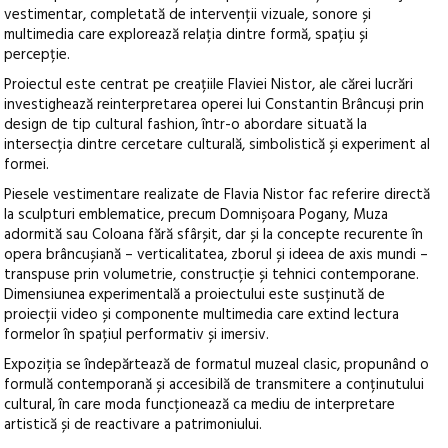
vestimentar, completată de intervenții vizuale, sonore și
multimedia care explorează relația dintre formă, spațiu și
percepție.
Proiectul este centrat pe creațiile Flaviei Nistor, ale cărei lucrări
investighează reinterpretarea operei lui Constantin Brâncuși prin
design de tip cultural fashion, într-o abordare situată la
intersecția dintre cercetare culturală, simbolistică și experiment al
formei.
Piesele vestimentare realizate de Flavia Nistor fac referire directă
la sculpturi emblematice, precum Domnișoara Pogany, Muza
adormită sau Coloana fără sfârșit, dar și la concepte recurente în
opera brâncușiană – verticalitatea, zborul și ideea de axis mundi –
transpuse prin volumetrie, construcție și tehnici contemporane.
Dimensiunea experimentală a proiectului este susținută de
proiecții video și componente multimedia care extind lectura
formelor în spațiul performativ și imersiv.
Expoziția se îndepărtează de formatul muzeal clasic, propunând o
formulă contemporană și accesibilă de transmitere a conținutului
cultural, în care moda funcționează ca mediu de interpretare
artistică și de reactivare a patrimoniului.