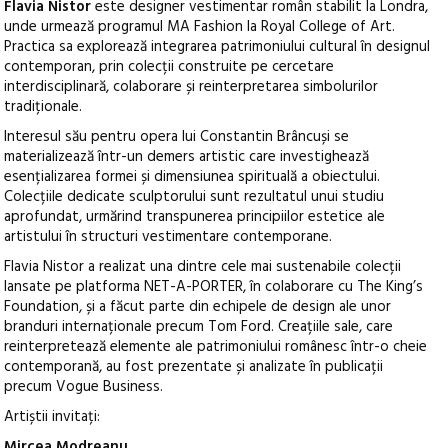
Flavia Nistor
este designer vestimentar român stabilit la Londra,
unde urmează programul MA Fashion la Royal College of Art.
Practica sa explorează integrarea patrimoniului cultural în designul
contemporan, prin colecții construite pe cercetare
interdisciplinară, colaborare și reinterpretarea simbolurilor
tradiționale.
Interesul său pentru opera lui Constantin Brâncuși se
materializează într-un demers artistic care investighează
esențializarea formei și dimensiunea spirituală a obiectului.
Colecțiile dedicate sculptorului sunt rezultatul unui studiu
aprofundat, urmărind transpunerea principiilor estetice ale
artistului în structuri vestimentare contemporane.
Flavia Nistor a realizat una dintre cele mai sustenabile colecții
lansate pe platforma NET-A-PORTER, în colaborare cu The King’s
Foundation, și a făcut parte din echipele de design ale unor
branduri internaționale precum Tom Ford. Creațiile sale, care
reinterpretează elemente ale patrimoniului românesc într-o cheie
contemporană, au fost prezentate și analizate în publicații
precum Vogue Business.
Artiștii invitați:
Mircea Modreanu