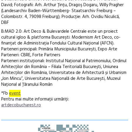
David; Fotografii: Arh. Arthur Țințu, Dragoş Dogaru, Willy Pragher
(Landesarchiv Baden-Württemberg- Staatsarchiv Freiburg –
Colombistr. 4, 79098 Freiburg); Producţie: Arh. Ovidiu Niculică,
DBF
B:MAD 2.0: Art Deco & Bulevardele Centrale este un proiect
cultural igloo & platforma București: Modernism Art Deco, co-
finanțat de Administrația Fondului Cultural Național (AFCN).
Parteneri principali: Primăria Municipiului București, Expo Arte
Parteneri: CBRE, Forte Partners
Parteneri instituționali: Institutul Național al Patrimoniului, Ordinul
Arhitecților din România – Filiala Teritorială București, Uniunea
Arhitecților din România, Universitatea de Arhitectură și Urbanism
„Ion Mincu”, Universitatea Națională de Arte București, Muzeul
Național al Țăranului Român
*Fb
event
Pentru mai multe informații urmăriți:
artdecobucharest.ro