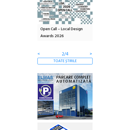
nd: POELANDA – parc
Open Call – Local Design
Anuala de artă urba
e și co-creație
Awards 2026
Artown NOW #5:
Gramatica libertății
<
2/4
>
TOATE ȘTIRILE