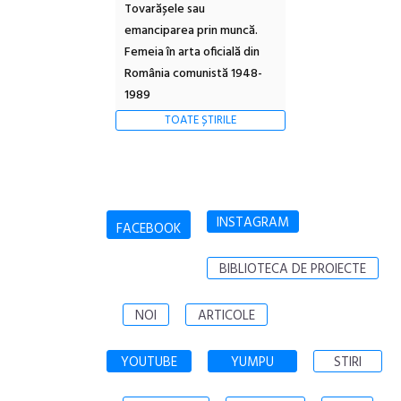
Tovarășele sau
emanciparea prin muncă.
Femeia în arta oficială din
România comunistă 1948-
1989
TOATE ȘTIRILE
INSTAGRAM
FACEBOOK
BIBLIOTECA DE PROIECTE
NOI
ARTICOLE
YOUTUBE
YUMPU
STIRI