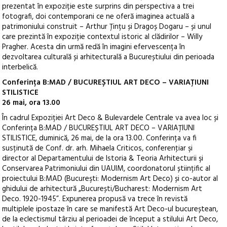
prezentat în expoziție este surprins din perspectiva a trei
fotografi, doi contemporani ce ne oferă imaginea actuală a
patrimoniului construit – Arthur Țințu și Dragoș Dogaru – și unul
care prezintă în expoziție contextul istoric al clădirilor – Willy
Pragher. Acesta din urmă redă în imagini efervescența în
dezvoltarea culturală și arhitecturală a Bucureștiului din perioada
interbelică.
Conferința B:MAD / BUCUREȘTIUL ART DECO – VARIAȚIUNI
STILISTICE
26 mai, ora 13.00
În cadrul Expoziției Art Deco & Bulevardele Centrale va avea loc și
Conferința B:MAD / BUCUREȘTIUL ART DECO – VARIAȚIUNI
STILISTICE, duminică, 26 mai, de la ora 13.00. Conferința va fi
susținută de Conf. dr. arh. Mihaela Criticos, conferenţiar şi
director al Departamentului de Istoria & Teoria Arhitecturii şi
Conservarea Patrimoniului din UAUIM, coordonatorul științific al
proiectului B:MAD (Bucureşti: Modernism Art Deco) și co-autor al
ghidului de arhitectură „București/Bucharest: Modernism Art
Deco. 1920-1945”. Expunerea propusă va trece în revistă
multiplele ipostaze în care se manifestă Art Deco-ul bucureștean,
de la eclectismul târziu al perioadei de început a stilului Art Deco,