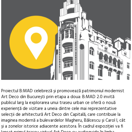
Proiectul B:MAD celebreză și promovează patrimoniul modernist
Art Deco din București prin etapa a doua: B:MAD 2.0 invită
publicul larg la explorarea unui traseu urban ce oferă o nouă
experiență de vizitare a uneia dintre cele mai reprezentative
selecții de arhitectură Art Deco din Capitală, care contribuie la
imaginea modernă a bulevardelor Magheru, Bălcescu și Carol I, cât
și a zonelor istorice adiacente acestora.
În cadrul expoziției va fi