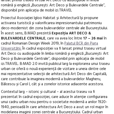
lansat primul traseu virtual Art Deco cu audioguide în limba
română și engleză „București: Art Deco și Bulevardele Centrale”,
disponibil prin aplicația de mobil izi.TRAVEL
Proiectul Asociației Igloo Habitat și Arhitectură își propune
activarea turistică și valorificarea impresionantului patrimoniu
deco-modernist din zona bulevardelor centrale ale Bucureștiului.
În acest sens, B:MAD prezintă
Expoziția ART DECO &
BULEVARDELE CENTRALE
, care va avea loc între
17 – 26 mai
în
cadrul Romanian Design Week 2019, în
Palatul BCR din Piața
Universității.
În cadrul expoziției va fi lansat primul traseu virtual
Art Deco cu audioguide în limba română și engleză „București: Art
Deco și Bulevardele Centrale”, disponibil prin aplicația de mobil
izi.TRAVEL. B:MAD 2.0 invită publicul larg la explorarea unui traseu
urban ce oferă o nouă experiență de vizitare a uneia dintre cele
mai reprezentative selecții de arhitectură Art Deco din Capitală,
care contribuie la imaginea modernă a bulevardelor Magheru,
Bălcescu și Carol I, cât și a zonelor istorice adiacente acestora.
Contextul larg – istoric și cultural – al acestui traseu va fi
prezentat în cadrul expoziției, care aduce în atenție configurarea
unui cadru urban nou pentru o societate modernă a anilor 1920-
1940, perioadă în care arhitectura Art Deco a avut un rol major în
modelarea imaginii zonei centrale a Bucureștiului. Cadrul urban