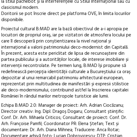
la stilul pachebot și la interferențele cu Stilul Internațional sau cu
clasicismul modern.
Doritorii se pot înscrie direct pe platforma OVE, în limita locurilor
disponibile.
Proiectul cultural B:MAD are la bază obiectivul de a-i apropia pe
locuitori de propriul oraș, iar pe vizitatori de atmosfera locului pe
care îl descoperă prin conștientizarea la nivel național și
internațional a valorii patrimoniului deco-modernist din Capitală.
În prezent, acesta este periclitat de lipsa de recunoaștere din
partea publicului și a autorităților locale, de interese imobiliare și
intervenții necontrolate. Pe termen lung, B:MAD își propune să
redefinească percepția identității culturale a Bucureștiului ca oraș
depozitar al unui remarcabil patrimoniu arhitectural european,
reprezentat prin multitudinea de manifestări și expresii stilistice
ale deco-modernismului, contribuind astfel la înscrierea capitalei
României în rândul marilor metropole turistice ale lumii.
Echipa B:MAD 2.0: Manager de proiect: Arh. Adrian Ciocăzanu;
Director creativ: Ing. Dipl. Dragoș Dogaru; Consultant științific:
Conf. Dr. Arh. Mihaela Criticos; Consultant de proiect: Conf. Dr.
Arh. Françoise Pamfil; Coordonator PR: Elena Ştefan; Text şi
documentare: Dr. Arh. Diana Mihnea; Traducere: Anca Rotar;
Documentare arhivă foto: Lucian Dobrovicescu; DTP: Cristian