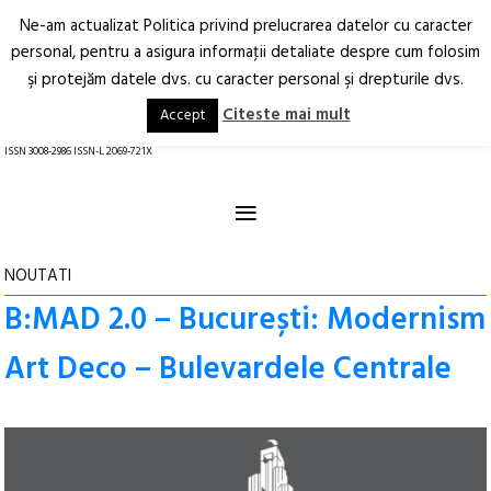
Ne-am actualizat Politica privind prelucrarea datelor cu caracter
Deschide
RO
EN
personal, pentru a asigura informaţii detaliate despre cum folosim
şi protejăm datele dvs. cu caracter personal şi drepturile dvs.
Arhitectură.
Oraș.
Societate.
Citeste mai mult
Accept
revistă online
ISSN 3008-2986 ISSN-L 2069-721X
≡
NOUTATI
B:MAD 2.0 – București: Modernism
Art Deco – Bulevardele Centrale